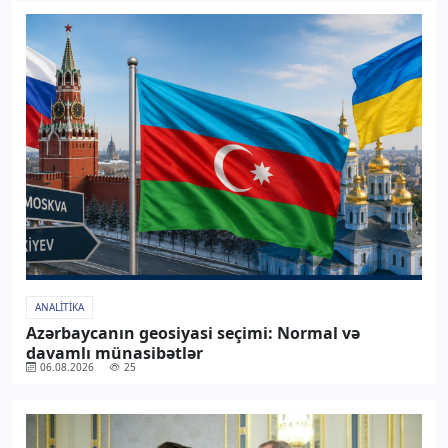
ANALITIKA
Azərbaycanın geosiyasi seçimi: Normal və
davamlı münasibətlər
06.08.2026
25