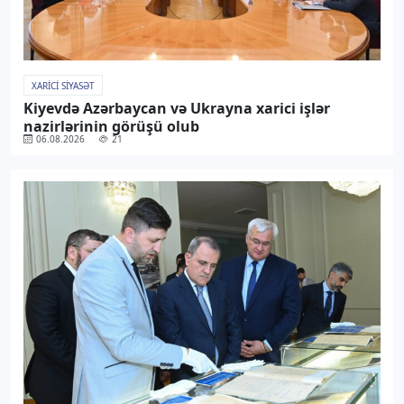
XARICI SIYASƏT
Kiyevdə Azərbaycan və Ukrayna xarici işlər
nazirlərinin görüşü olub
06.08.2026
21