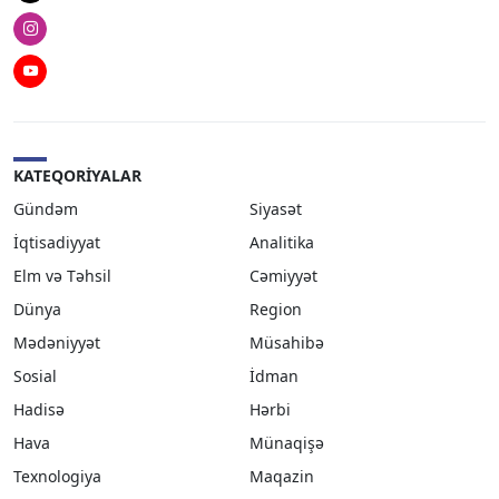
Instagram
Youtube
KATEQORIYALAR
Gündəm
Siyasət
İqtisadiyyat
Analitika
Elm və Təhsil
Cəmiyyət
Dünya
Region
Mədəniyyət
Müsahibə
Sosial
İdman
Hadisə
Hərbi
Hava
Münaqişə
Texnologiya
Maqazin