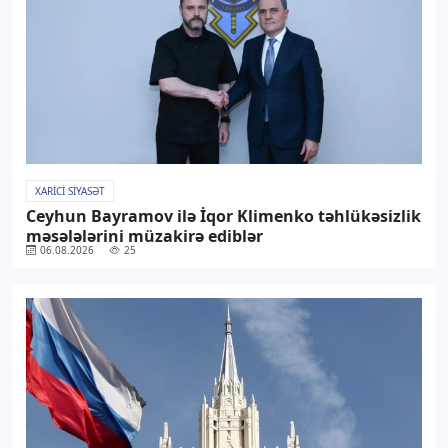
XARICI SIYASƏT
Ceyhun Bayramov ilə İqor Klimenko təhlükəsizlik
məsələlərini müzakirə ediblər
06.08.2026
25