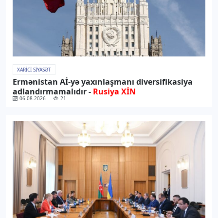
XARICI SIYASƏT
Ermənistan Aİ-yə yaxınlaşmanı diversifikasiya
adlandırmamalıdır -
Rusiya XİN
06.08.2026
21