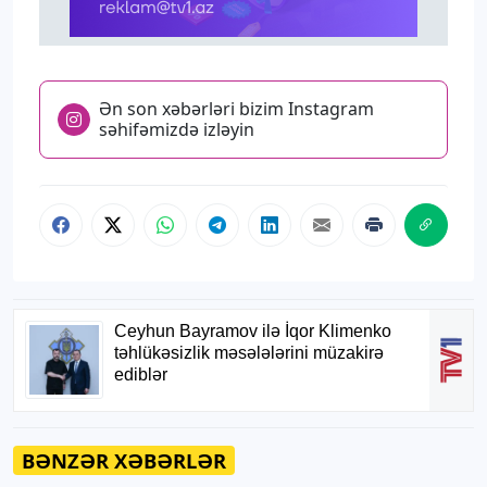
Ən son xəbərləri bizim Instagram
səhifəmizdə izləyin
BƏNZƏR XƏBƏRLƏR