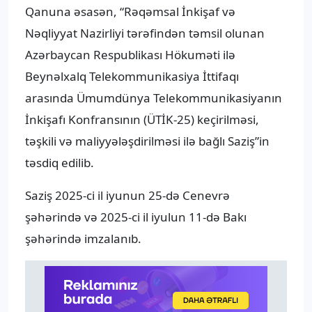
Qanuna əsasən, “Rəqəmsal İnkişaf və
Nəqliyyat Nazirliyi tərəfindən təmsil olunan
Azərbaycan Respublikası Hökuməti ilə
Beynəlxalq Telekommunikasiya İttifaqı
arasında Ümumdünya Telekommunikasiyanın
İnkişafı Konfransının (ÜTİK-25) keçirilməsi,
təşkili və maliyyələşdirilməsi ilə bağlı Saziş”in
təsdiq edilib.
Saziş 2025-ci il iyunun 25-də Cenevrə
şəhərində və 2025-ci il iyulun 11-də Bakı
şəhərində imzalanıb.