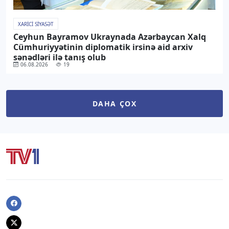
XARICI SIYASƏT
Ceyhun Bayramov Ukraynada Azərbaycan Xalq
Cümhuriyyətinin diplomatik irsinə aid arxiv
sənədləri ilə tanış olub
06.08.2026
19
DAHA ÇOX
Facebook
Twitter