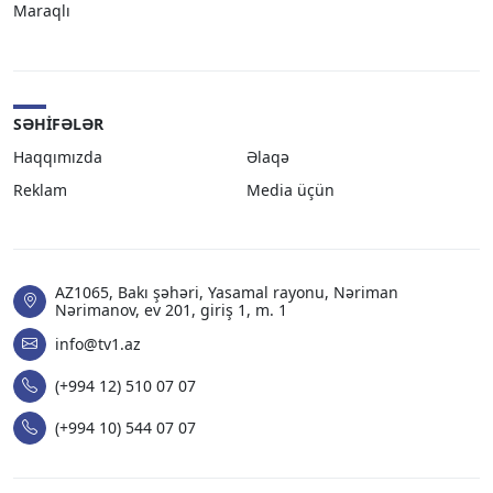
Maraqlı
SƏHIFƏLƏR
Haqqımızda
Əlaqə
Reklam
Media üçün
AZ1065, Bakı şəhəri, Yasamal rayonu, Nəriman
Nərimanov, ev 201, giriş 1, m. 1
info@tv1.az
(+994 12) 510 07 07
(+994 10) 544 07 07