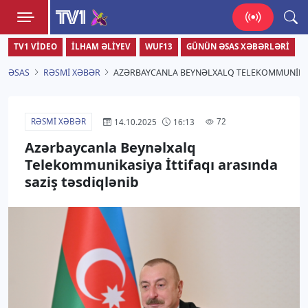
TV1
TV1 VIDEO
İLHAM ƏLIYEV
WUF13
GÜNÜN ƏSAS XƏBƏRLƏRI
Zamanı bizimlə yaşa!
ƏSAS
RƏSMI XƏBƏR
AZƏRBAYCANLA BEYNƏLXALQ TELEKOMMUNIKASI
RƏSMI XƏBƏR
72
14.10.2025
16:13
Azərbaycanla Beynəlxalq
Telekommunikasiya İttifaqı arasında
saziş təsdiqlənib