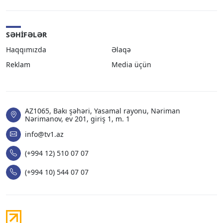
SƏHIFƏLƏR
Haqqımızda
Əlaqə
Reklam
Media üçün
AZ1065, Bakı şəhəri, Yasamal rayonu, Nəriman
Nərimanov, ev 201, giriş 1, m. 1
info@tv1.az
(+994 12) 510 07 07
(+994 10) 544 07 07