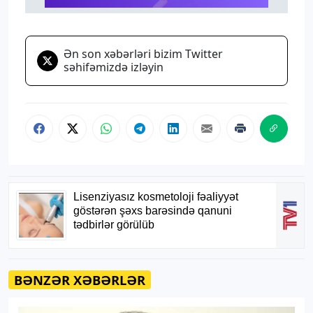
Ən son xəbərləri bizim Twitter
səhifəmizdə izləyin
BƏNZƏR XƏBƏRLƏR