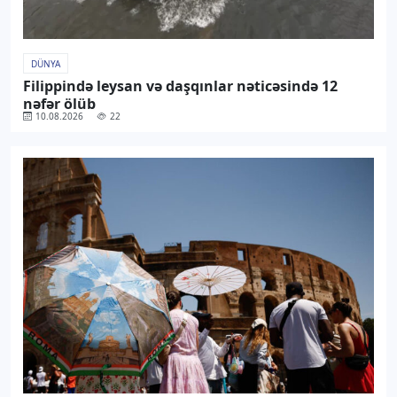
DÜNYA
Filippində leysan və daşqınlar nəticəsində 12
nəfər ölüb
10.08.2026
22