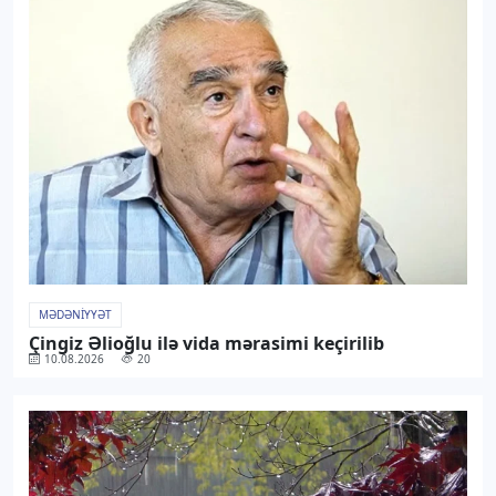
MƏDƏNIYYƏT
Çingiz Əlioğlu ilə vida mərasimi keçirilib
10.08.2026
20