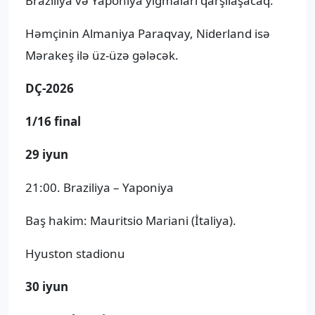
Braziliya və Yaponiya yığmaları qarşılaşacaq.
Həmçinin Almaniya Paraqvay, Niderland isə
Mərakeş ilə üz-üzə gələcək.
DÇ-2026
1/16 final
29 iyun
21:00. Braziliya – Yaponiya
Baş hakim: Mauritsio Mariani (İtaliya).
Hyuston stadionu
30 iyun