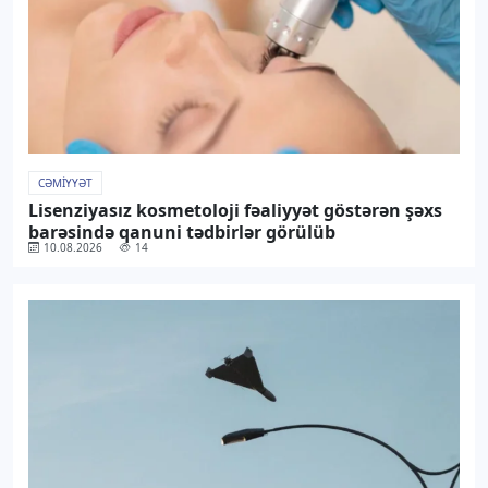
CƏMIYYƏT
Lisenziyasız kosmetoloji fəaliyyət göstərən şəxs
barəsində qanuni tədbirlər görülüb
10.08.2026
14