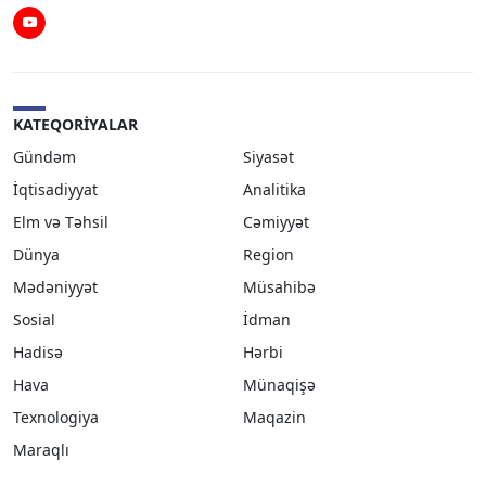
Youtube
KATEQORIYALAR
Gündəm
Siyasət
İqtisadiyyat
Analitika
Elm və Təhsil
Cəmiyyət
Dünya
Region
Mədəniyyət
Müsahibə
Sosial
İdman
Hadisə
Hərbi
Hava
Münaqişə
Texnologiya
Maqazin
Maraqlı