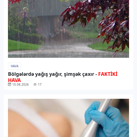
HAVA
Bölgələrdə yağış yağır, şimşək çaxır -
FAKTİKİ
HAVA
10.08.2026
17