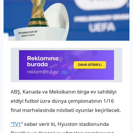
ABŞ, Kanada və Meksikanın birgə ev sahibliyi
etdiyi futbol üzrə dünya çempionatının 1/16
final mərhələsində növbəti oyunlar keçiriləcək.
“TV1
” xəbər verir ki, Hyuston stadionunda