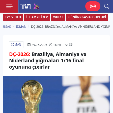
TV1
TV1 VIDEO
İLHAM ƏLIYEV
WUF13
GÜNÜN ƏSAS XƏBƏRLƏRI
Zamanı bizimlə yaşa!
ƏSAS
İDMAN
DÇ-2026: BRAZILIYA, ALMANIYA VƏ NIDERLAND YIĞMAL
İDMAN
86
29.06.2026
16:26
DÇ-2026:
Braziliya, Almaniya və
Niderland yığmaları 1/16 final
oyununa çıxırlar