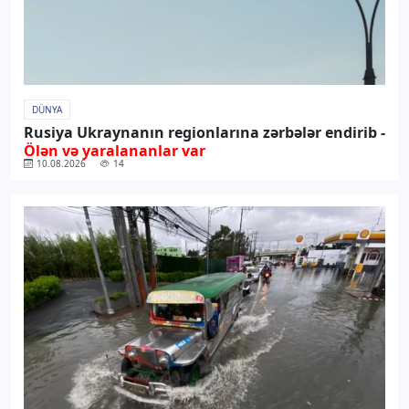
DÜNYA
Rusiya Ukraynanın regionlarına zərbələr endirib -
Ölən və yaralananlar var
10.08.2026
14