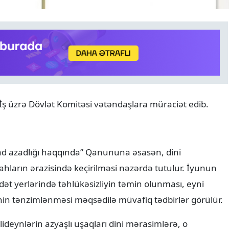
ANALITIKA
06.08.2026
a İş üzrə Dövlət Komitəsi vətəndaşlara müraciət edib.
Azərbaycanın geosiyasi seç
Normal və davamlı münasi
qad azadlığı haqqında” Qanununa əsasən, dini
ahların ərazisində keçirilməsi nəzərdə tutulur. İyunun
t yerlərində təhlükəsizliyin təmin olunması, eyni
nin tənzimlənməsi məqsədilə müvafiq tədbirlər görülür.
alideynlərin azyaşlı uşaqları dini mərasimlərə, o