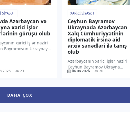
I SIYASƏT
XARICI SIYASƏT
vdə Azərbaycan və
Ceyhun Bayramov
yna xarici işlər
Ukraynada Azərbaycan
rlərinin görüşü olub
Xalq Cümhuriyyətinin
diplomatik irsinə aid
ycanın xarici işlər naziri
arxiv sənədləri ilə tanış
n Bayramovun Ukraynaya
olub
səfəri çərçivəsində
anın xarici işlər naziri
Azərbaycanın xarici işlər naziri
 Sibiha ilə geniş tərkibdə
Ceyhun Bayramov Ukrayna
8.2026
23
06.08.2026
20
 keçirilib. “TV1” xəbər
Xarici İşlər Nazirliyində
 ki, bu barədə məlumat
Azərbaycan Xalq
ycan Xarici İşlər […]
Cümhuriyyətinin (AXC) bu
ölkədəki diplomatik fəaliyyətini
DAHA ÇOX
əks etdirən arxiv sənədləri ilə
tanış olub. “TV1” xəbər verir ki,
bu barədə […]