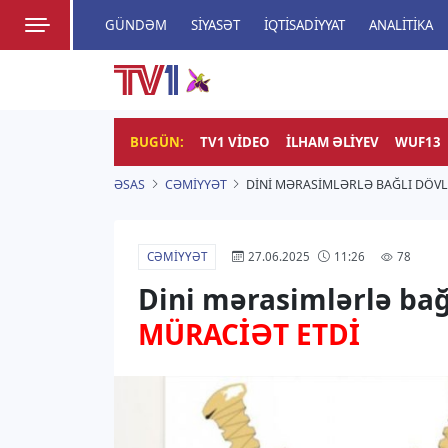
GÜNDƏM
SIYASƏT
İQTISADIYYAT
ANALITIKA
HADISƏ
TV1
Zamanı bizimlə yaşa!
BUGÜN:
TV1 VIDEO
İLHAM ƏLIYEV
WUF13
ƏSAS
CƏMIYYƏT
DINI MƏRASIMLƏRLƏ BAĞLI DÖV
CƏMIYYƏT
78
27.06.2025
11:26
Dini mərasimlərlə bağ
MÜRACİƏT ETDİ