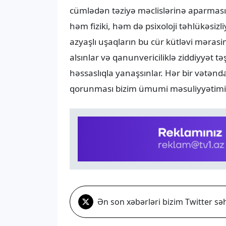
cümlədən təziyə məclislərinə aparmas
həm fiziki, həm də psixoloji təhlükəsizli
azyaşlı uşaqların bu cür kütləvi məra
alsınlar və qanunvericiliklə ziddiyyət t
həssaslıqla yanaşsınlar. Hər bir vətənd
qorunması bizim ümumi məsuliyyətimizd
Ən son xəbərləri bizim Twitter səh