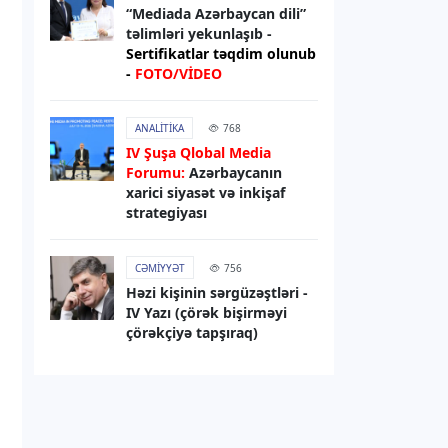
sanksiyaları genişləndirib
“Mediada Azərbaycan dili”
təlimləri yekunlaşıb -
Sertifikatlar təqdim olunub
06.08.2026
13:49
-
FOTO/VİDEO
XARICI SIYASƏT
Elman Abdullayev UNESCO-dan geri
ANALITIKA
768
çağırılıb, yerinə təyinat olub
IV Şuşa Qlobal Media
Forumu:
Azərbaycanın
06.08.2026
13:32
xarici siyasət və inkişaf
strategiyası
DÜNYA
Rəsmi Kiyev: ABŞ nümayəndə
heyətinin Ukraynaya səfərini
CƏMIYYƏT
756
gözləyirik
Həzi kişinin sərgüzəştləri -
IV Yazı (çörək bişirməyi
çörəkçiyə tapşıraq)
06.08.2026
13:29
RƏSMI XƏBƏR
Bəxtiyar Aslanbəyli “Şöhrət” ordeni
ilə təltif edilib