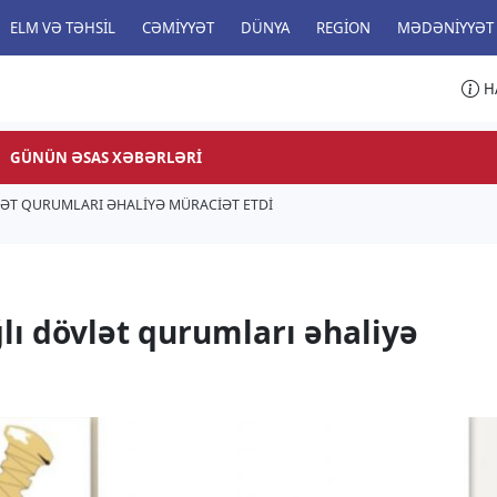
ELM VƏ TƏHSIL
CƏMIYYƏT
DÜNYA
REGION
MƏDƏNIYYƏT
H
GÜNÜN ƏSAS XƏBƏRLƏRI
LƏT QURUMLARI ƏHALIYƏ MÜRACİƏT ETDİ
lı dövlət qurumları əhaliyə