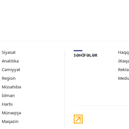
Siyasət
Haqq
SƏHIFƏLƏR
Analitika
Əlaq
Cəmiyyət
Rekl
Region
Medi
Müsahibə
İdman
Hərbi
Münaqişə
Maqazin