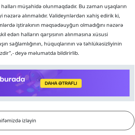
ı halları müşahidə olunmaqdadır. Bu zaman uşaqların
yi nəzərə alınmalıdır. Valideynlərdən xahiş edirik ki,
simlərdə iştirakının məqsədəuyğun olmadığını nəzərə
əşkil edən halların qarşısının alınmasına xüsusi
aşın sağlamlığının, hüquqlarının və təhlükəsizliyinin
ir”,- deyə məlumatda bildirirlib.
ifəmizdə izləyin