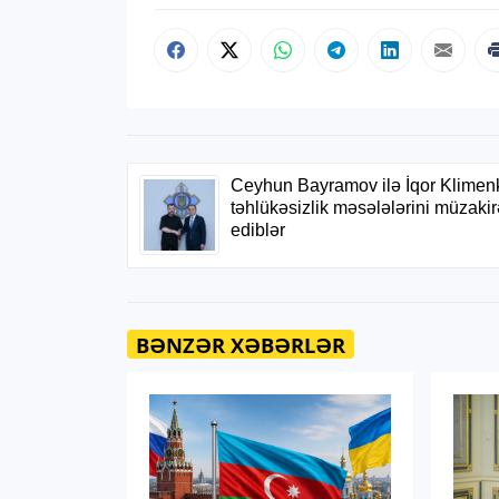
BƏNZƏR XƏBƏRLƏR