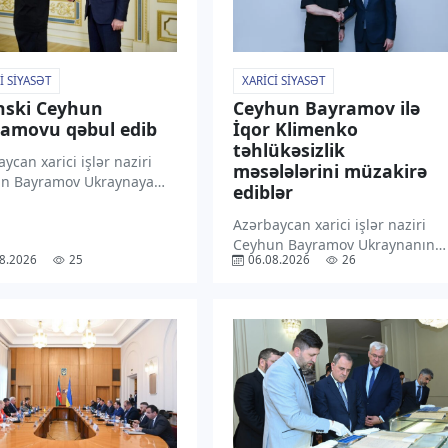
I SIYASƏT
XARICI SIYASƏT
nski Ceyhun
Ceyhun Bayramov ilə
amovu qəbul edib
İqor Klimenko
təhlükəsizlik
ycan xarici işlər naziri
məsələlərini müzakirə
n Bayramov Ukraynaya
ediblər
səfəri çərçivəsində
dent Volodimir Zelenski
Azərbaycan xarici işlər naziri
indən qəbul olunmaqdan
Ceyhun Bayramov Ukraynanın
8.2026
25
06.08.2026
26
nluğunu ifadə edib.
Milli Təhlükəsizlik və Müdafiə
xəbər verir ki, C. Bayramov
Şurasının katibi İqor Klimenko
ədə “X” sosial
ilə görüşüb. “TV1” xəbər verir ki,
əsində paylaşım […]
bu barədə nazir “X” sosial
media hesabında paylaşım
edib. Bildirilib […]