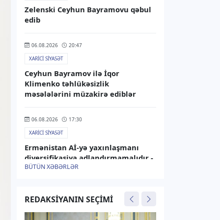
Zelenski Ceyhun Bayramovu qəbul
edib
06.08.2026
20:47
XARICI SIYASƏT
Ceyhun Bayramov ilə İqor
Klimenko təhlükəsizlik
məsələlərini müzakirə ediblər
06.08.2026
17:30
XARICI SIYASƏT
Ermənistan Aİ-yə yaxınlaşmanı
diversifikasiya adlandırmamalıdır -
BÜTÜN XƏBƏRLƏR
Rusiya XİN
06.08.2026
15:25
REDAKSIYANIN SEÇIMI
XARICI SIYASƏT