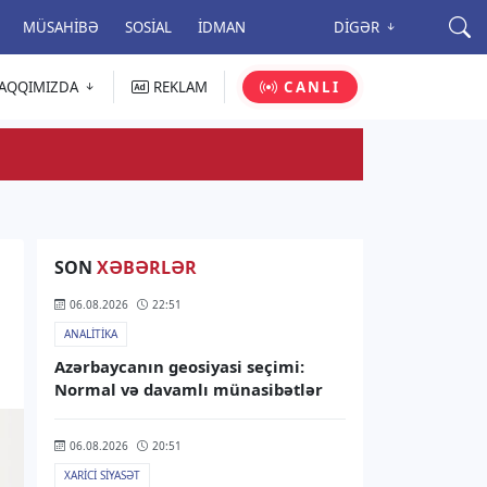
MÜSAHIBƏ
SOSIAL
İDMAN
DIGƏR
AQQIMIZDA
REKLAM
CANLI
SON
XƏBƏRLƏR
06.08.2026
22:51
ANALITIKA
Azərbaycanın geosiyasi seçimi:
Normal və davamlı münasibətlər
06.08.2026
20:51
XARICI SIYASƏT