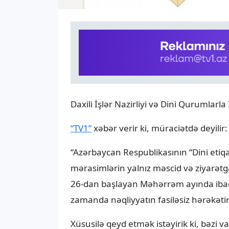
Daxili İşlər Nazirliyi və Dini Qurumlarl
“TV1”
xəbər verir ki, müraciətdə deyilir:
“Azərbaycan Respublikasının “Dini eti
mərasimlərin yalnız məscid və ziyarətg
26-dan başlayan Məhərrəm ayında ibadə
zamanda nəqliyyatın fasiləsiz hərəkəti
Xüsusilə qeyd etmək istəyirik ki, bəzi v