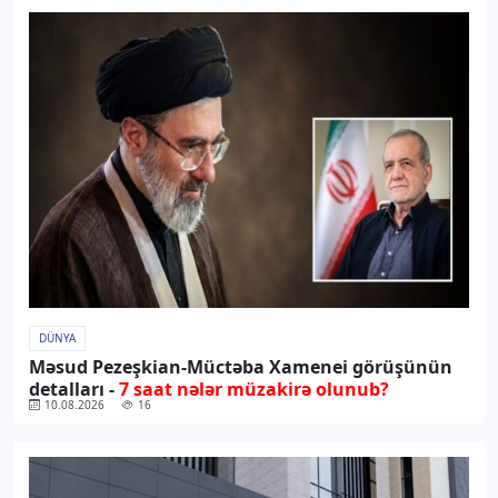
DÜNYA
Məsud Pezeşkian-Müctəba Xamenei görüşünün
detalları -
7 saat nələr müzakirə olunub?
10.08.2026
16