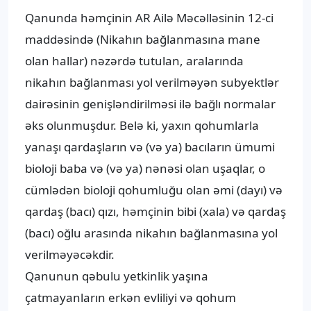
Qanunda həmçinin AR Ailə Məcəlləsinin 12-ci
maddəsində (Nikahın bağlanmasına mane
olan hallar) nəzərdə tutulan, aralarında
nikahın bağlanması yol verilməyən subyektlər
dairəsinin genişləndirilməsi ilə bağlı normalar
əks olunmuşdur. Belə ki, yaxın qohumlarla
yanaşı qardaşların və (və ya) bacıların ümumi
bioloji baba və (və ya) nənəsi olan uşaqlar, o
cümlədən bioloji qohumluğu olan əmi (dayı) və
qardaş (bacı) qızı, həmçinin bibi (xala) və qardaş
(bacı) oğlu arasında nikahın bağlanmasına yol
verilməyəcəkdir.
Qanunun qəbulu yetkinlik yaşına
çatmayanların erkən evliliyi və qohum