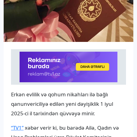
Erkən evlilik və qohum nikahları ilə bağlı
qanunvericiliyə edilən yeni dəyişiklik 1 iyul
2025-ci il tarixindən qüvvəyə minir.
“TV1”
xəbər verir ki, bu barədə Ailə, Qadın və