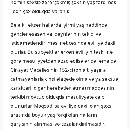
həmin şəxslə zərərçəkmiş şəxsin yaş fərqi beş
ildən çox olduqda yaranır.
Belə ki, əksər hallarda iyirmi yaş həddində
gənclər əsasən valideynlərinin təkidi və
istiqamətləndirilməsi nəticəsində evliliyə daxil
olurlar. Bu subyektlər erkən evliliyin təşkilinə
görə məsuliyyətdən azad edilsələr də, əməldə
Cinayət Məcəlləsinin 152-ci (on altı yaşına
çatmayanlarla cinsi əlaqədə olma və ya seksual
xarakterli digər hərəkətlər etmə) maddəsinin
tərkibi mövcud olduqda məsuliyyətə cəlb
olunurlar. Məqsəd isə evliliyə daxil olan şəxs
arasında böyük yaş fərqi olan halların
qarşısının alınması və cəzalandırılmasıdır.