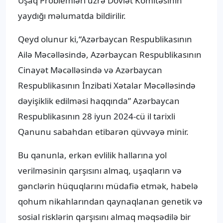
Uşaq Problemləri üzrə Dövlət Komitəsinin
yaydığı məlumatda bildirilir.
Qeyd olunur ki,“Azərbaycan Respublikasının
Ailə Məcəlləsində, Azərbaycan Respublikasının
Cinayət Məcəlləsində və Azərbaycan
Respublikasının İnzibati Xətalar Məcəlləsində
dəyişiklik edilməsi haqqında” Azərbaycan
Respublikasının 28 iyun 2024-cü il tarixli
Qanunu sabahdan etibarən qüvvəyə minir.
Bu qanunla, erkən evlilik hallarına yol
verilməsinin qarşısını almaq, uşaqların və
gənclərin hüquqlarını müdafiə etmək, habelə
qohum nikahlarından qaynaqlanan genetik və
sosial risklərin qarşısını almaq məqsədilə bir