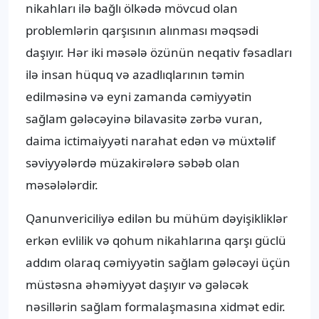
nikahları ilə bağlı ölkədə mövcud olan
problemlərin qarşısının alınması məqsədi
daşıyır. Hər iki məsələ özünün neqativ fəsadları
ilə insan hüquq və azadlıqlarının təmin
edilməsinə və eyni zamanda cəmiyyətin
sağlam gələcəyinə bilavasitə zərbə vuran,
daima ictimaiyyəti narahat edən və müxtəlif
səviyyələrdə müzakirələrə səbəb olan
məsələlərdir.
Qanunvericiliyə edilən bu mühüm dəyişikliklər
erkən evlilik və qohum nikahlarına qarşı güclü
addım olaraq cəmiyyətin sağlam gələcəyi üçün
müstəsna əhəmiyyət daşıyır və gələcək
nəsillərin sağlam formalaşmasına xidmət edir.