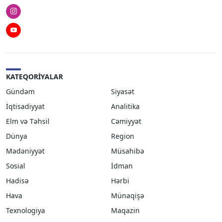
Instagram
Youtube
KATEQORIYALAR
Gündəm
Siyasət
İqtisadiyyat
Analitika
Elm və Təhsil
Cəmiyyət
Dünya
Region
Mədəniyyət
Müsahibə
Sosial
İdman
Hadisə
Hərbi
Hava
Münaqişə
Texnologiya
Maqazin