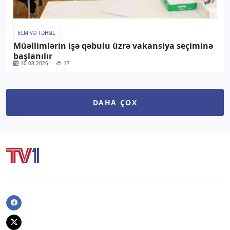
ELM VƏ TƏHSIL
Müəllimlərin işə qəbulu üzrə vakansiya seçiminə
başlanılır
10.08.2026
17
DAHA ÇOX
Facebook
Twitter