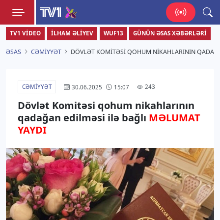
TV1
TV1 VIDEO
İLHAM ƏLIYEV
WUF13
GÜNÜN ƏSAS XƏBƏRLƏRI
Zamanı bizimlə yaşa!
ƏSAS
CƏMIYYƏT
DÖVLƏT KOMITƏSI QOHUM NIKAHLARININ QADAĞAN
CƏMIYYƏT
243
30.06.2025
15:07
Dövlət Komitəsi qohum nikahlarının
qadağan edilməsi ilə bağlı
MƏLUMAT
YAYDI