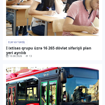
ELM VƏ TƏHSIL
I ixtisas qrupu üzrə 16 265 dövlət sifarişli plan
yeri ayrılıb
10.08.2026
13