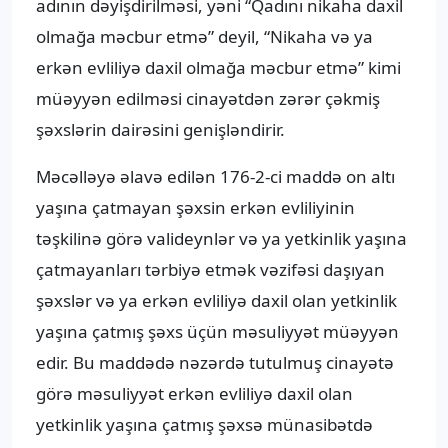
adının dəyişdirilməsi, yəni “Qadını nikaha daxil
olmağa məcbur etmə” deyil, “Nikaha və ya
erkən evliliyə daxil olmağa məcbur etmə” kimi
müəyyən edilməsi cinayətdən zərər çəkmiş
şəxslərin dairəsini genişləndirir.
Məcəlləyə əlavə edilən 176-2-ci maddə on altı
yaşına çatmayan şəxsin erkən evliliyinin
təşkilinə görə valideynlər və ya yetkinlik yaşına
çatmayanları tərbiyə etmək vəzifəsi daşıyan
şəxslər və ya erkən evliliyə daxil olan yetkinlik
yaşına çatmış şəxs üçün məsuliyyət müəyyən
edir. Bu maddədə nəzərdə tutulmuş cinayətə
görə məsuliyyət erkən evliliyə daxil olan
yetkinlik yaşına çatmış şəxsə münasibətdə