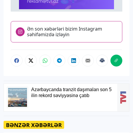
Ən son xəbərləri bizim Instagram
səhifəmizdə izləyin
BƏNZƏR XƏBƏRLƏR