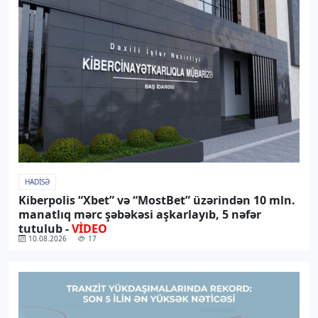
HADISƏ
Kiberpolis “Xbet” və “MostBet” üzərindən 10 mln.
manatlıq mərc şəbəkəsi aşkarlayıb, 5 nəfər
tutulub -
VİDEO
10.08.2026
17