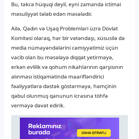
Bu, təkcə hüquqi deyil, eyni zamanda ictimai
məsuliyyət tələb edən məsələdir.
Ailə, Qadın və Uşaq Problemləri üzrə Dövlət
Komitəsi olaraq, hər bir vətəndaşı, xüsusilə də
media nümayəndələrini cəmiyyətimiz üçün
vacib olan bu məsələyə diqqət yetirməyə,
erkən evlilik və qohum nikahlarının qarşısının
alınması istiqamətində maarifləndirici
fəaliyyətlərə dəstək göstərməyə, həmçinin
qəbul olunmuş qanunun icrasına töhfə
verməyə dəvət edirik.