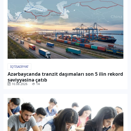
İQTISADIYYAT
Azərbaycanda tranzit daşımaları son 5 ilin rekord
səviyyəsinə çatıb
10.08.2026
14