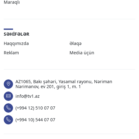
Maraqlı
SƏHIFƏLƏR
Haqqımızda
Əlaqə
Reklam
Media üçün
AZ1065, Bakı şəhəri, Yasamal rayonu, Nəriman
Nərimanov, ev 201, giriş 1, m. 1
info@tv1.az
(+994 12) 510 07 07
(+994 10) 544 07 07