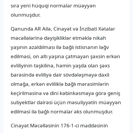
sıra yeni hüquqi normalar müəyyən
olunmuşdur.
Qanunda AR Ailə, Cinayət və İnzibati Xətalar
məcəllələrinə dəyişikliklər etməklə nikah
yaşının azaldılması ilə bağlı istisnanın ləğv
edilməsi, on altı yaşına çatmayan şəxsin erkən
evliliyinin təşkilinə, həmin yaşda olan şəxs
barəsində evliliyə dair sövdələşməyə daxil
olmağa, erkən evliliklə bağlı mərasimlərin
keçirilməsinə və dini kəbinkəsməyə görə geniş
subyektlər dairəsi üçün məsuliyyətin müəyyən
edilməsi ilə bağlı normalar əks olunmuşdur.
Cinayət Məcəlləsinin 176-1-ci maddəsinin