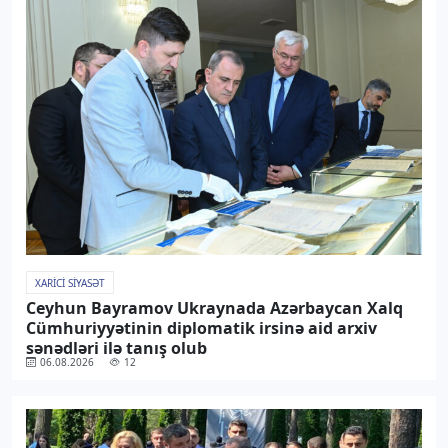
XARICI SIYASƏT
Ceyhun Bayramov Ukraynada Azərbaycan Xalq
Cümhuriyyətinin diplomatik irsinə aid arxiv
sənədləri ilə tanış olub
06.08.2026
12