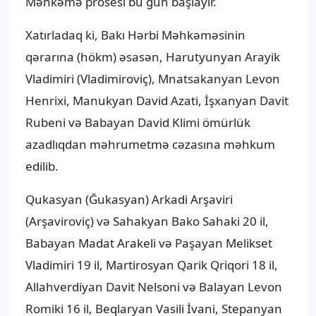
Məhkəmə prosesi bu gün başlayır.
Xatırladaq ki, Bakı Hərbi Məhkəməsinin
qərarına (hökm) əsasən, Harutyunyan Arayik
Vladimiri (Vladimiroviç), Mnatsakanyan Levon
Henrixi, Manukyan David Azati, İşxanyan Davit
Rubeni və Babayan David Klimi ömürlük
azadlıqdan məhrumetmə cəzasına məhkum
edilib.
Qukasyan (Ğukasyan) Arkadi Arşaviri
(Arşaviroviç) və Sahakyan Bako Sahaki 20 il,
Babayan Madat Arakeli və Paşayan Melikset
Vladimiri 19 il, Martirosyan Qarik Qriqori 18 il,
Allahverdiyan Davit Nelsoni və Balayan Levon
Romiki 16 il, Beqlaryan Vasili İvani, Stepanyan