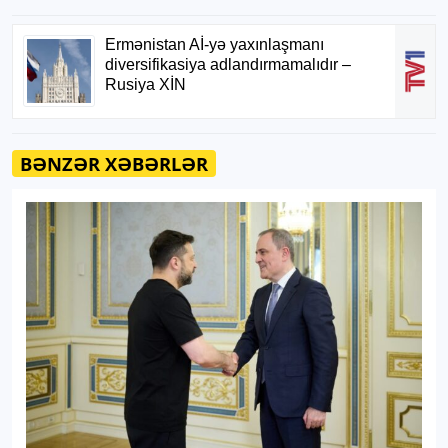
BƏNZƏR XƏBƏRLƏR