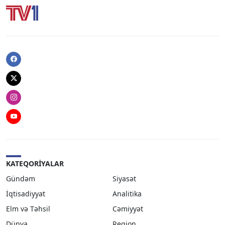
Facebook
Twitter
Instagram
Youtube
KATEQORIYALAR
Gündəm
Siyasət
İqtisadiyyat
Analitika
Elm və Təhsil
Cəmiyyət
Dünya
Region