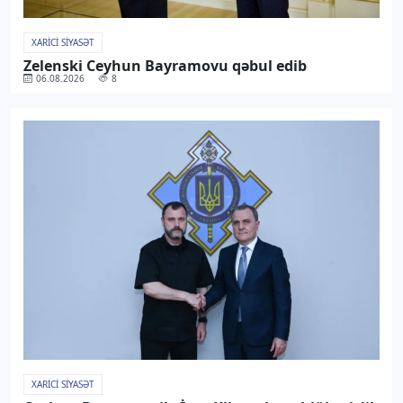
XARICI SIYASƏT
Zelenski Ceyhun Bayramovu qəbul edib
06.08.2026
8
XARICI SIYASƏT