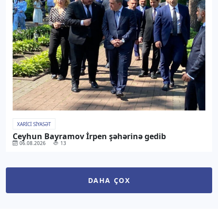
XARICI SIYASƏT
Ceyhun Bayramov İrpen şəhərinə gedib
06.08.2026
13
DAHA ÇOX