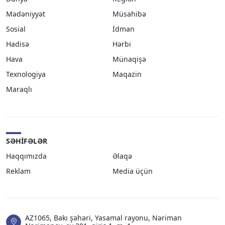
Mədəniyyət
Müsahibə
Sosial
İdman
Hadisə
Hərbi
Hava
Münaqişə
Texnologiya
Maqazin
Maraqlı
SƏHIFƏLƏR
Haqqımızda
Əlaqə
Reklam
Media üçün
AZ1065, Bakı şəhəri, Yasamal rayonu, Nəriman