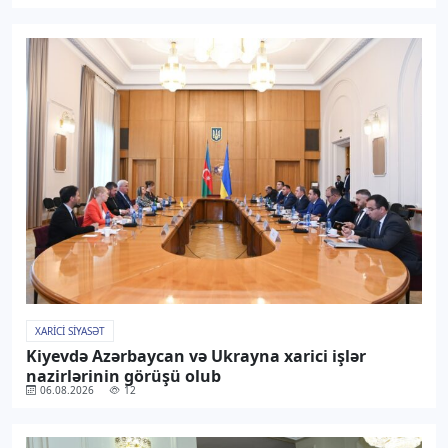
XARICI SIYASƏT
Kiyevdə Azərbaycan və Ukrayna xarici işlər
nazirlərinin görüşü olub
06.08.2026
12