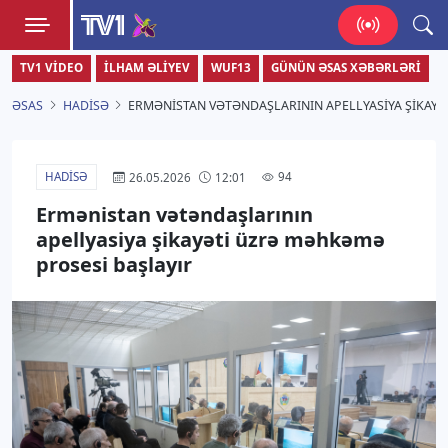
TV1
TV1 VIDEO
İLHAM ƏLIYEV
WUF13
GÜNÜN ƏSAS XƏBƏRLƏRI
Zamanı bizimlə yaşa!
ƏSAS
HADISƏ
ERMƏNISTAN VƏTƏNDAŞLARININ APELLYASIYA ŞIKAY
HADISƏ
94
26.05.2026
12:01
Ermənistan vətəndaşlarının
apellyasiya şikayəti üzrə məhkəmə
prosesi başlayır