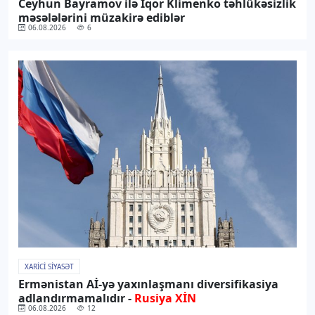
Ceyhun Bayramov ilə İqor Klimenko təhlükəsizlik
məsələlərini müzakirə ediblər
06.08.2026
6
XARICI SIYASƏT
Ermənistan Aİ-yə yaxınlaşmanı diversifikasiya
adlandırmamalıdır -
Rusiya XİN
06.08.2026
12