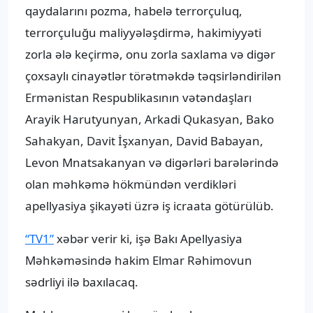
qaydalarını pozma, habelə terrorçuluq,
terrorçuluğu maliyyələşdirmə, hakimiyyəti
zorla ələ keçirmə, onu zorla saxlama və digər
çoxsaylı cinayətlər törətməkdə təqsirləndirilən
Ermənistan Respublikasının vətəndaşları
Arayik Harutyunyan, Arkadi Qukasyan, Bako
Sahakyan, Davit İşxanyan, David Babayan,
Levon Mnatsakanyan və digərləri barələrində
olan məhkəmə hökmündən verdikləri
apellyasiya şikayəti üzrə iş icraata götürülüb.
“TV1”
xəbər verir ki, işə Bakı Apellyasiya
Məhkəməsində hakim Elmar Rəhimovun
sədrliyi ilə baxılacaq.