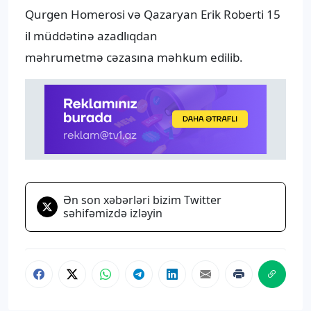
Qurgen Homerosi və Qazaryan Erik Roberti 15
il müddətinə azadlıqdan
məhrumetmə cəzasına məhkum edilib.
Ən son xəbərləri bizim Twitter
səhifəmizdə izləyin