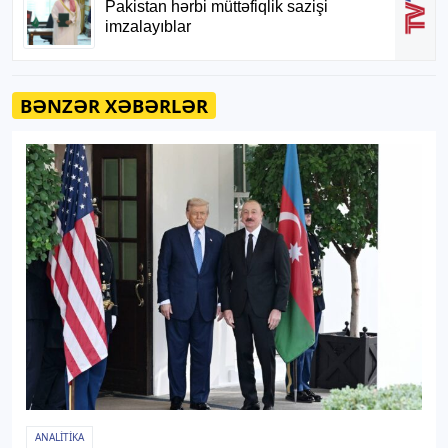
BƏNZƏR XƏBƏRLƏR
ANALITIKA