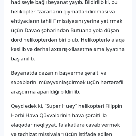
hadisəylə bağlı bəyanat yayıb. Bildirilib ki, bu
helikopter “zərərlərin qiymətləndirilməsi və
ehtiyacların təhlili” missiyasını yerinə yetirmək
üçün Davao şəhərindən Butuana yola düşən
dörd helikopterdən biri olub. Helikopterlə əlaqə
kəsilib və dərhal axtarış-xilasetmə əməliyyatına
başlanılıb.
Bəyanatda qəzanın başvermə şəraiti və
səbəblərini müəyyənləşdirmək üçün hərtərəfli
araşdırma aparıldığı bildirilib.
Qeyd edək ki, “Super Huey” helikopteri Filippin
Hərbi Hava Qüvvələrinin hava şəraiti ilə
əlaqədar nəqliyyat, fəlakətlərə cavab vermək
və təchizat missiyaları üçün istifadə edilən