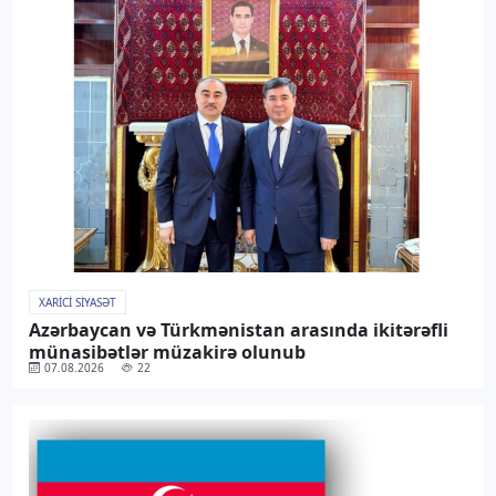
XARICI SIYASƏT
Azərbaycan və Türkmənistan arasında ikitərəfli
münasibətlər müzakirə olunub
07.08.2026
22