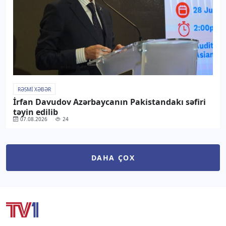
RƏSMI XƏBƏR
İrfan Davudov Azərbaycanın Pakistandakı səfiri
təyin edilib
07.08.2026
24
DAHA ÇOX