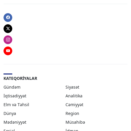
Facebook
Twitter
Instagram
Youtube
KATEQORIYALAR
Gündəm
Siyasət
İqtisadiyyat
Analitika
Elm və Təhsil
Cəmiyyət
Dünya
Region
Mədəniyyət
Müsahibə
Sosial
İdman