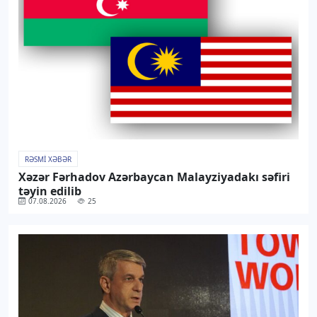
RƏSMI XƏBƏR
Xəzər Fərhadov Azərbaycan Malayziyadakı səfiri
təyin edilib
07.08.2026
25