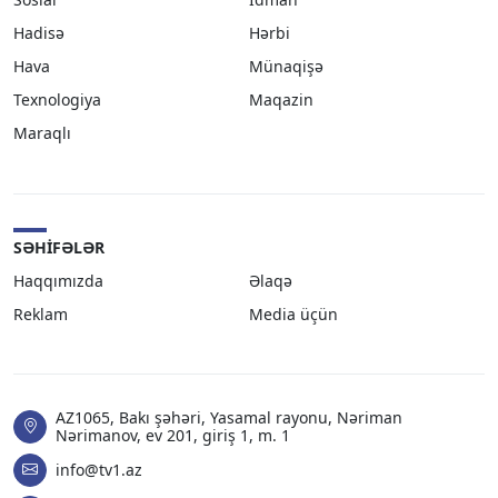
Hadisə
Hərbi
Hava
Münaqişə
Texnologiya
Maqazin
Maraqlı
SƏHIFƏLƏR
Haqqımızda
Əlaqə
Reklam
Media üçün
AZ1065, Bakı şəhəri, Yasamal rayonu, Nəriman
Nərimanov, ev 201, giriş 1, m. 1
info@tv1.az