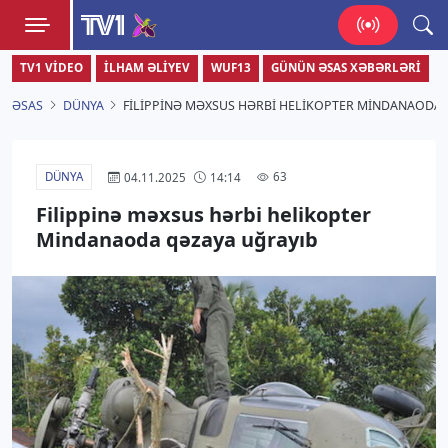
TV1
TV1 VIDEO
İLHAM ƏLIYEV
WUF13
GÜNÜN ƏSAS XƏBƏRLƏRI
Zamanı bizimlə yaşa!
ƏSAS
DÜNYA
FILIPPINƏ MƏXSUS HƏRBI HELIKOPTER MINDANAODA 
DÜNYA
63
04.11.2025
14:14
Filippinə məxsus hərbi helikopter
Mindanaoda qəzaya uğrayıb