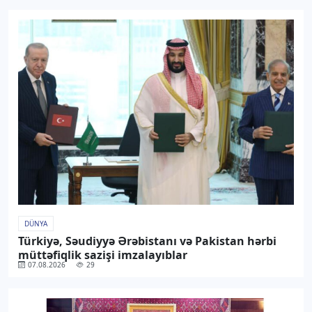
DÜNYA
Türkiyə, Səudiyyə Ərəbistanı və Pakistan hərbi
müttəfiqlik sazişi imzalayıblar
07.08.2026
29