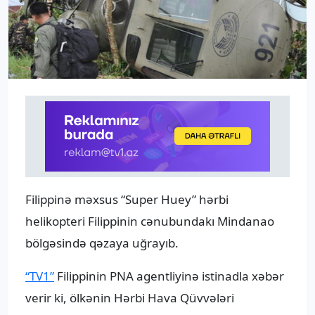
Filippinə məxsus “Super Huey” hərbi
helikopteri Filippinin cənubundakı Mindanao
bölgəsində qəzaya uğrayıb.
“TV1”
Filippinin PNA agentliyinə istinadla xəbər
verir ki, ölkənin Hərbi Hava Qüvvələri