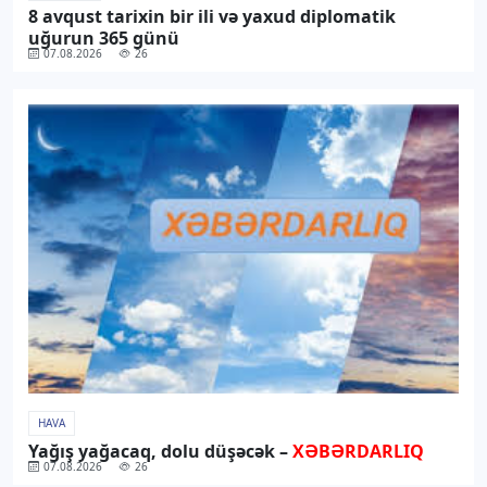
8 avqust tarixin bir ili və yaxud diplomatik
uğurun 365 günü
07.08.2026
26
HAVA
Yağış yağacaq, dolu düşəcək –
XƏBƏRDARLIQ
07.08.2026
26