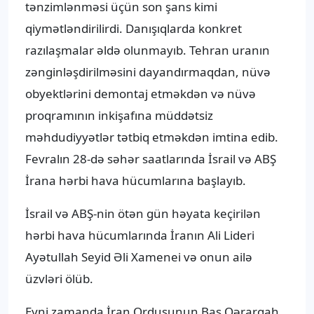
tənzimlənməsi üçün son şans kimi
qiymətləndirilirdi. Danışıqlarda konkret
razılaşmalar əldə olunmayıb. Tehran uranın
zənginləşdirilməsini dayandırmaqdan, nüvə
obyektlərini demontaj etməkdən və nüvə
proqramının inkişafına müddətsiz
məhdudiyyətlər tətbiq etməkdən imtina edib.
Fevralın 28-də səhər saatlarında İsrail və ABŞ
İrana hərbi hava hücumlarına başlayıb.
İsrail və ABŞ-nin ötən gün həyata keçirilən
hərbi hava hücumlarında İranın Ali Lideri
Ayətullah Seyid Əli Xamenei və onun ailə
üzvləri ölüb.
Eyni zamanda İran Ordusunun Baş Qərargah