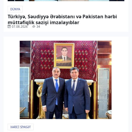
DÜNYA
Türkiyə, Səudiyyə Ərəbistanı və Pakistan hərbi
müttəfiqlik sazişi imzalayıblar
07.08.2026
34
XARICI SIYASƏT