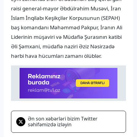
rəisi general-mayor Əbdülrəhim Musəvi, İran
İslam İnqilabı Keşikçilər Korpusunun (SEPAH)
baş komandanı Məhəmməd Pakpur, İranın Ali
Liderinin müşaviri və Müdafiə Şurasının katibi
Əli Şəmxani, müdafiə naziri Əziz Nəsirzadə
hərbi hava hücumları zamanı ölüblər.
Ən son xəbərləri bizim Twitter
səhifəmizdə izləyin