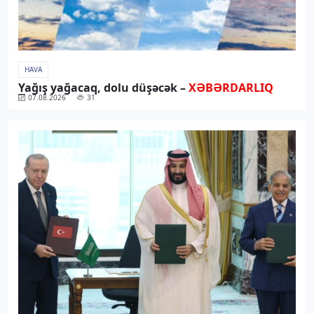
HAVA
Yağış yağacaq, dolu düşəcək –
XƏBƏRDARLIQ
07.08.2026
31