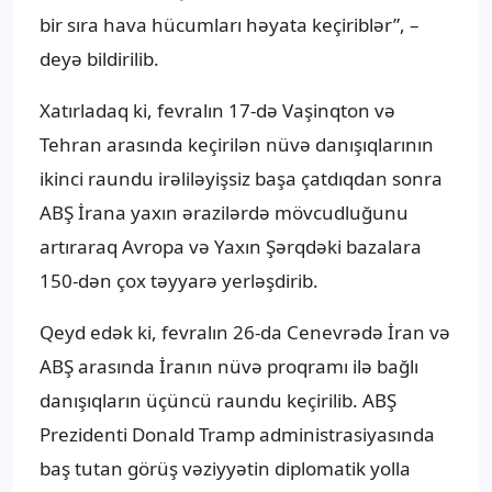
bir sıra hava hücumları həyata keçiriblər”, –
deyə bildirilib.
Xatırladaq ki, fevralın 17-də Vaşinqton və
Tehran arasında keçirilən nüvə danışıqlarının
ikinci raundu irəliləyişsiz başa çatdıqdan sonra
ABŞ İrana yaxın ərazilərdə mövcudluğunu
artıraraq Avropa və Yaxın Şərqdəki bazalara
150-dən çox təyyarə yerləşdirib.
Qeyd edək ki, fevralın 26-da Cenevrədə İran və
ABŞ arasında İranın nüvə proqramı ilə bağlı
danışıqların üçüncü raundu keçirilib. ABŞ
Prezidenti Donald Tramp administrasiyasında
baş tutan görüş vəziyyətin diplomatik yolla