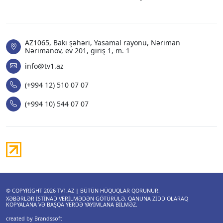
AZ1065, Bakı şəhəri, Yasamal rayonu, Nəriman
Nərimanov, ev 201, giriş 1, m. 1
info@tv1.az
(+994 12) 510 07 07
(+994 10) 544 07 07
© COPYRIGHT 2026
TV1.AZ
| BÜTÜN HÜQUQLAR QORUNUR.
XƏBƏRLƏR ISTINAD VERILMƏDƏN GÖTÜRÜLƏ, QANUNA ZIDD OLARAQ
KOPYALANA VƏ BAŞQA YERDƏ YAYIMLANA BILMƏZ.
created by Brandssoft