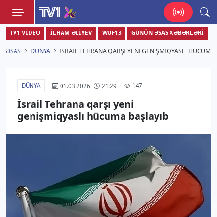
TV1
TV1 VIDEO
İLHAM ƏLIYEV
WUF13
GÜNÜN ƏSAS XƏBƏRLƏRI
Zamanı bizimlə yaşa!
ƏSAS
DÜNYA
İSRAIL TEHRANA QARŞI YENI GENIŞMIQYASLI HÜCUMA 
DÜNYA
147
01.03.2026
21:29
İsrail Tehrana qarşı yeni
genişmiqyaslı hücuma başlayıb