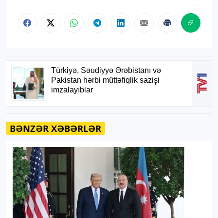
BƏNZƏR XƏBƏRLƏR