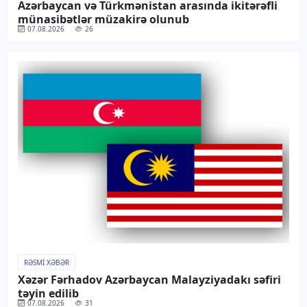
Azərbaycan və Türkmənistan arasında ikitərəfli
münasibətlər müzakirə olunub
07.08.2026
26
RƏSMI XƏBƏR
Xəzər Fərhadov Azərbaycan Malayziyadakı səfiri
təyin edilib
07.08.2026
31