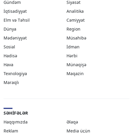
Gündəm
Siyasət
İqtisadiyyat
Analitika
Elm və Təhsil
Cəmiyyət
Dünya
Region
Mədəniyyət
Müsahibə
Sosial
İdman
Hadisə
Hərbi
Hava
Münaqişə
Texnologiya
Maqazin
Maraqlı
SƏHIFƏLƏR
Haqqımızda
Əlaqə
Reklam
Media üçün