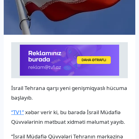
İsrail Tehrana qarşı yeni genişmiqyaslı hücuma
başlayıb.
“TV1”
xəbər verir ki, bu barədə İsrail Müdafiə
Qüvvələrinin mətbuat xidməti məlumat yayıb.
“İsrail Müdafiə Qüvvələri Tehranın mərkəzinə