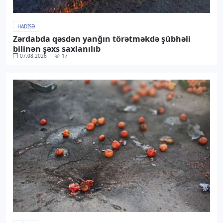
HADISƏ
Zərdabda qəsdən yanğın törətməkdə şübhəli
bilinən şəxs saxlanılıb
07.08.2026
17