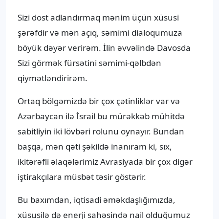
Sizi dost adlandırmaq mənim üçün xüsusi
şərəfdir və mən açıq, səmimi dialoqumuza
böyük dəyər verirəm. İlin əvvəlində Davosda
Sizi görmək fürsətini səmimi-qəlbdən
qiymətləndirirəm.
Ortaq bölgəmizdə bir çox çətinliklər var və
Azərbaycan ilə İsrail bu mürəkkəb mühitdə
sabitliyin iki lövbəri rolunu oynayır. Bundan
başqa, mən qəti şəkildə inanıram ki, sıx,
ikitərəfli əlaqələrimiz Avrasiyada bir çox digər
iştirakçılara müsbət təsir göstərir.
Bu baxımdan, iqtisadi əməkdaşlığımızda,
xüsusilə də enerji sahəsində nail olduğumuz