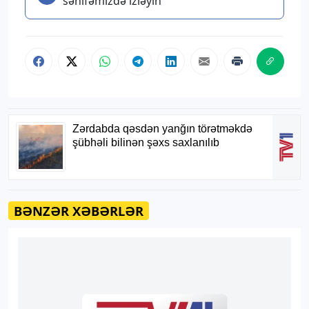
səhifəmizdə izləyin
BƏNZƏR XƏBƏRLƏR