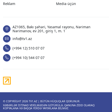
Reklam
Media üçün
AZ1065, Bakı şəhəri, Yasamal rayonu, Nəriman
Nərimanov, ev 201, giriş 1, m. 1
info@tv1.az
(+994 12) 510 07 07
(+994 10) 544 07 07
© COPYRIGHT 2026
TV1.AZ
| BÜTÜN HÜQUQLAR QORUNUR.
XƏBƏRLƏR ISTINAD VERILMƏDƏN GÖTÜRÜLƏ, QANUNA ZIDD OLARAQ
KOPYALANA VƏ BAŞQA YERDƏ YAYIMLANA BILMƏZ.