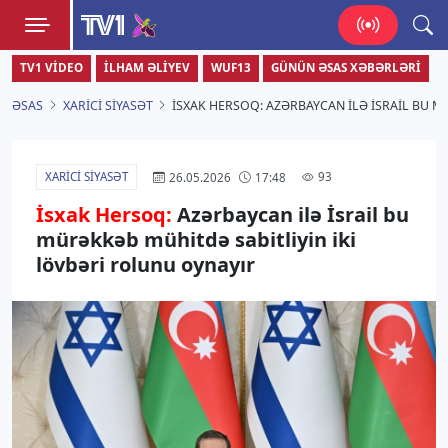
TV1
TV1 VIDEO
İLHAM ƏLIYEV
WUF13
GÜNÜN ƏSAS XƏBƏRLƏRI
Zamanı bizimlə yaşa!
ƏSAS
XARICI SIYASƏT
İSXAK HERSOQ: AZƏRBAYCAN ILƏ İSRAIL BU 
XARICI SIYASƏT
93
26.05.2026
17:48
İsxak Hersoq:
Azərbaycan ilə İsrail bu
mürəkkəb mühitdə sabitliyin iki
lövbəri rolunu oynayır