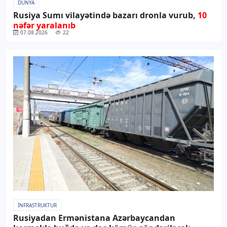
DÜNYA
Rusiya Sumı vilayətində bazarı dronla vurub,
10
nəfər yaralanıb
07.08.2026
22
İNFRASTRUKTUR
Rusiyadan Ermənistana Azərbaycandan