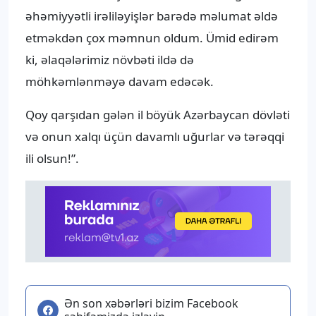
əhəmiyyətli irəliləyişlər barədə məlumat əldə
etməkdən çox məmnun oldum. Ümid edirəm
ki, əlaqələrimiz növbəti ildə də
möhkəmlənməyə davam edəcək.
Qoy qarşıdan gələn il böyük Azərbaycan dövləti
və onun xalqı üçün davamlı uğurlar və tərəqqi
ili olsun!”.
Ən son xəbərləri bizim Facebook