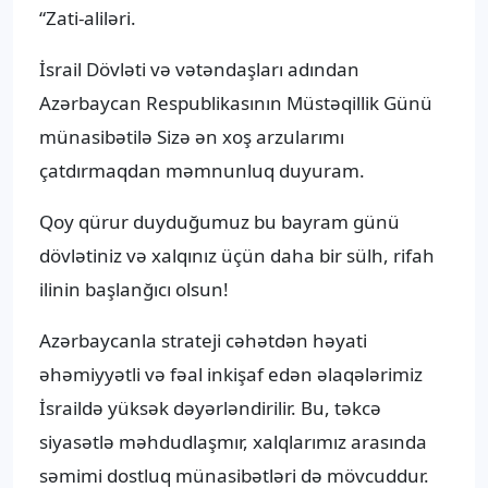
“Zati-aliləri.
İsrail Dövləti və vətəndaşları adından
Azərbaycan Respublikasının Müstəqillik Günü
münasibətilə Sizə ən xoş arzularımı
çatdırmaqdan məmnunluq duyuram.
Qoy qürur duyduğumuz bu bayram günü
dövlətiniz və xalqınız üçün daha bir sülh, rifah
ilinin başlanğıcı olsun!
Azərbaycanla strateji cəhətdən həyati
əhəmiyyətli və fəal inkişaf edən əlaqələrimiz
İsraildə yüksək dəyərləndirilir. Bu, təkcə
siyasətlə məhdudlaşmır, xalqlarımız arasında
səmimi dostluq münasibətləri də mövcuddur.