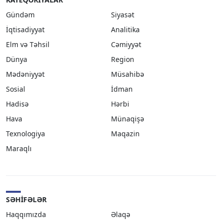
Gündəm
Siyasət
İqtisadiyyat
Analitika
Elm və Təhsil
Cəmiyyət
Dünya
Region
Mədəniyyət
Müsahibə
Sosial
İdman
Hadisə
Hərbi
Hava
Münaqişə
Texnologiya
Maqazin
Maraqlı
SƏHIFƏLƏR
Haqqımızda
Əlaqə