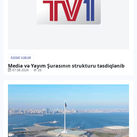
RƏSMI XƏBƏR
Media və Yayım Şurasının strukturu təsdiqlənib
07.08.2026
26