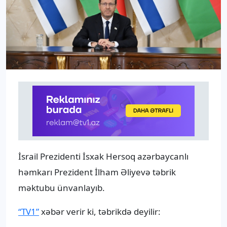
İsrail Prezidenti İsxak Hersoq azərbaycanlı
həmkarı Prezident İlham Əliyevə təbrik
məktubu ünvanlayıb.
“TV1”
xəbər verir ki, təbrikdə deyilir: