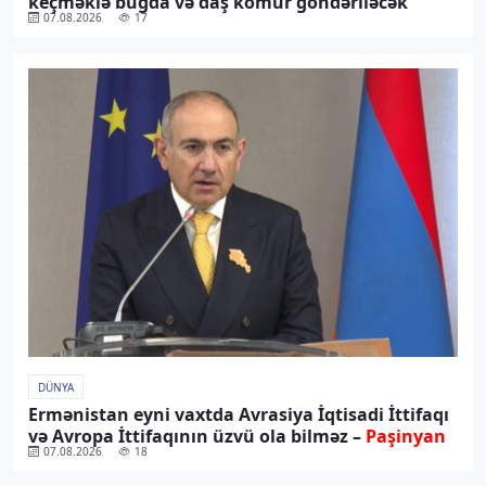
keçməklə buğda və daş kömür göndəriləcək
07.08.2026
17
DÜNYA
Ermənistan eyni vaxtda Avrasiya İqtisadi İttifaqı
və Avropa İttifaqının üzvü ola bilməz –
Paşinyan
07.08.2026
18