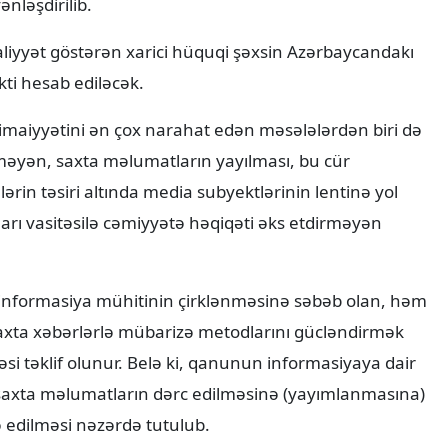
nləşdirilib.
liyyət göstərən xarici hüquqi şəxsin Azərbaycandakı
kti hesab ediləcək.
ictimaiyyətini ən çox narahat edən məsələlərdən biri də
əyən, saxta məlumatların yayılması, bu cür
in təsiri altında media subyektlərinin lentinə yol
ları vasitəsilə cəmiyyətə həqiqəti əks etdirməyən
əm informasiya mühitinin çirklənməsinə səbəb olan, həm
saxta xəbərlərlə mübarizə metodlarını gücləndirmək
si təklif olunur. Belə ki, qanunun informasiyaya dair
 saxta məlumatların dərc edilməsinə (yayımlanmasına)
 edilməsi nəzərdə tutulub.