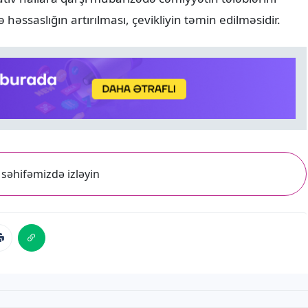
əssaslığın artırılması, çevikliyin təmin edilməsidir.
səhifəmizdə izləyin