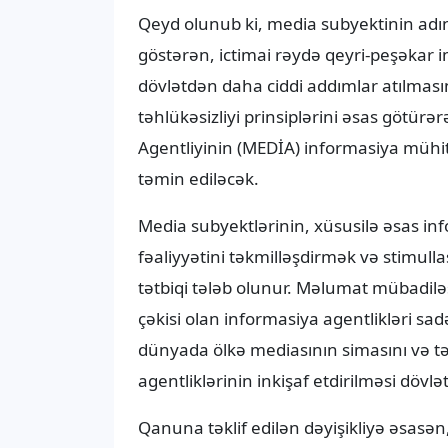
Qeyd olunub ki, media subyektinin adın
göstərən, ictimai rəydə qeyri-peşəkar 
dövlətdən daha ciddi addımlar atılmasın
təhlükəsizliyi prinsiplərini əsas götürə
Agentliyinin (MEDİA) informasiya mühitin
təmin ediləcək.
Media subyektlərinin, xüsusilə əsas in
fəaliyyətini təkmilləşdirmək və stimul
tətbiqi tələb olunur. Məlumat mübadil
çəkisi olan informasiya agentlikləri s
dünyada ölkə mediasının simasını və tə
agentliklərinin inkişaf etdirilməsi dövl
Qanuna təklif edilən dəyişikliyə əsasən