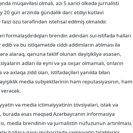
da müqaviləsi olmalı, azı 5 xarici ölkədə jurnalisti
 20 gün ərzində gündəlik dərc etdiyi kütləvi
izi özü tərəfindən istehsal edilmiş olmalıdır.
ri formalaşdırdıqları brendin adından sui-istifadə halları
 edib və bu istiqamətdə ciddi addımların atılması ilə
nəzərə alaraq, qanuna təklif olunan dəyişikliyə əsasən,
iyaların adları ilə eyni və ya oxşar olmamalı, onların
ə əxlaqa zidd olan, istifadəçiləri yanılda bilən
 dəyişiklik media subyektlərinin həm reputasiyasının, həm
 verəcək.
yətin və media ictimaiyyətinin tövsiyələri, istək və
b ki, burada əsas məqsəd Azərbaycanın informasiya
ı, media brendinin və jurnalistin nüfuzunun artırılması,
iv hallara qarşı mübarizədə cəmiyyətin tələblərini