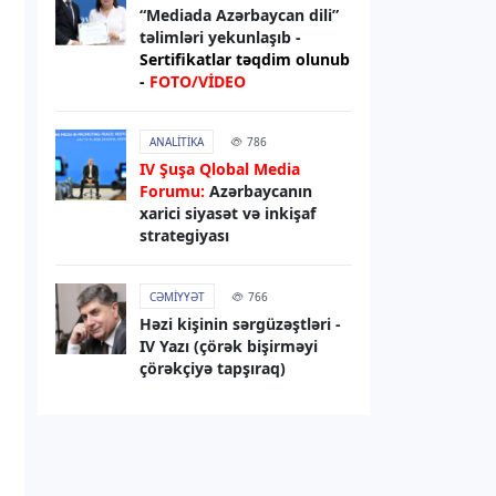
“Mediada Azərbaycan dili”
09.08.2026
17:07
təlimləri yekunlaşıb -
DÜNYA
Sertifikatlar təqdim olunub
-
FOTO/VİDEO
Husilər Moxa limanına hücum edib
-
Həlak olanlar var
ANALITIKA
786
09.08.2026
16:22
IV Şuşa Qlobal Media
Forumu:
Azərbaycanın
HADISƏ
xarici siyasət və inkişaf
Paytaxtda yanacaq çəni yanır -
strategiyası
VİDEO/YENİLƏNİB 2
CƏMIYYƏT
766
09.08.2026
11:41
Həzi kişinin sərgüzəştləri -
DÜNYA
IV Yazı (çörək bişirməyi
çörəkçiyə tapşıraq)
Orbanın vəzifədən azad etdiyi Ali
Məhkəmə sədri prezidentliyə
namizəd oldu
09.08.2026
11:31