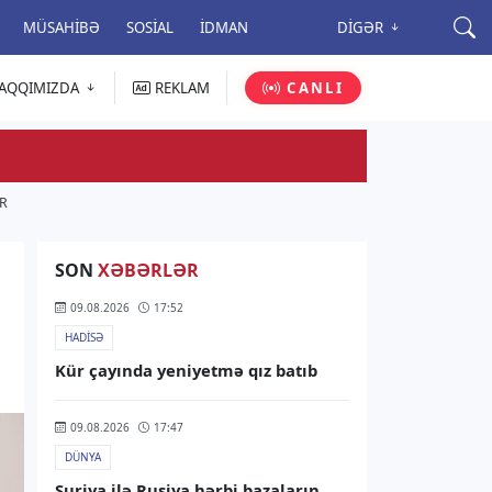
MÜSAHIBƏ
SOSIAL
İDMAN
DIGƏR
AQQIMIZDA
REKLAM
CANLI
R
SON
XƏBƏRLƏR
09.08.2026
17:52
HADISƏ
Kür çayında yeniyetmə qız batıb
09.08.2026
17:47
DÜNYA
Suriya ilə Rusiya hərbi bazaların