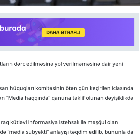
HADISƏ
09.08.2026
arın dərc edilməsinə yol verilməməsinə dair yeni
Kür çayında yeniyetmə qız 
İnsan hüquqları komitəsinin ötən gün keçirilən iclasında
an “Media haqqında” qanuna təklif olunan dəyişiklikdə
raq kütləvi informasiya istehsalı ilə məşğul olan
ə “media subyekti” anlayışı təqdim edilib, bununla da