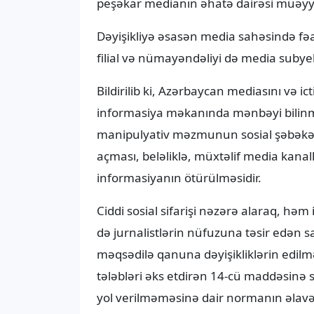
peşəkar medianın əhatə dairəsi müəyyə
Dəyişikliyə əsasən media sahəsində fəa
filial və nümayəndəliyi də media subye
Bildirilib ki, Azərbaycan mediasını və 
informasiya məkanında mənbəyi bilinm
manipulyativ məzmunun sosial şəbəkələr
açması, beləliklə, müxtəlif media kanal
informasiyanın ötürülməsidir.
Ciddi sosial sifarişi nəzərə alaraq, h
də jurnalistlərin nüfuzuna təsir edən 
məqsədilə qanuna dəyişikliklərin edilmə
tələbləri əks etdirən 14-cü maddəsinə
yol verilməməsinə dair normanın əlavə