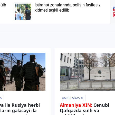
A
XARICI SIYASƏT
ya ilə Rusiya hərbi
Almaniya XİN:
Cənubi
ların gələcəyi ilə
Qafqazda sülh və