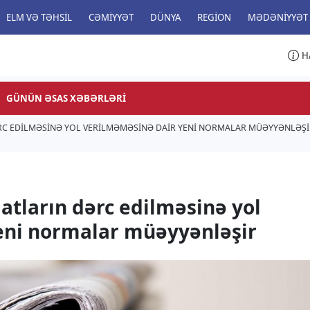
ELM VƏ TƏHSIL
CƏMIYYƏT
DÜNYA
REGION
MƏDƏNIYYƏT
H
GÜNÜN ƏSAS XƏBƏRLƏRI
C EDILMƏSINƏ YOL VERILMƏMƏSINƏ DAIR YENI NORMALAR MÜƏYYƏNLƏŞI
tların dərc edilməsinə yol
eni normalar müəyyənləşir