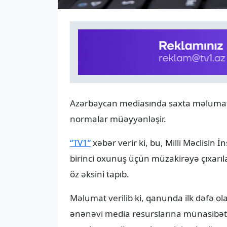
Azərbaycan mediasında saxta məlumatl
normalar müəyyənləşir.
“TV1”
xəbər verir ki, bu, Milli Məclisin 
birinci oxunuş üçün müzakirəyə çıxarıl
öz əksini tapıb.
Məlumat verilib ki, qanunda ilk dəfə ola
ənənəvi media resurslarına münasibətd