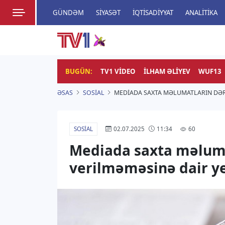
GÜNDƏM
SIYASƏT
İQTISADIYYAT
ANALITIKA
HADISƏ
TV1
Zamanı bizimlə yaşa!
BUGÜN:
TV1 VIDEO
İLHAM ƏLIYEV
WUF13
ƏSAS
SOSIAL
MEDIADA SAXTA MƏLUMATLARIN DƏR
SOSIAL
60
02.07.2025
11:34
Mediada saxta məluma
verilməməsinə dair y