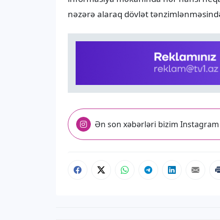
nəzərə alaraq dövlət tənzimlənməsində h
Ən son xəbərləri bizim Instagram 