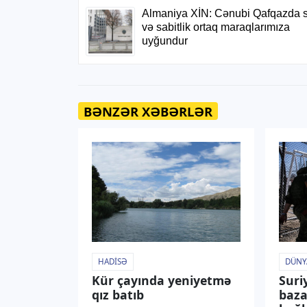
BƏNZƏR XƏBƏRLƏR
HADISƏ
DÜNY
Kür çayında yeniyetmə
Suri
qız batıb
baza