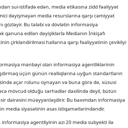
dan sui-istifadə edən, media etikasına zidd fəaliyyət
imici dəyişməyən media resurslarına qarşı cəmiyyət
ı gözləyir. Bu tələbi və dövlətin informasiya
rək qanuna edilən dəyişiklərlə Medianın İnkişafı
in çirkləndirilməsi hallarına qarşı fəaliyyətinin çevikliyi
formasiya mənbəyi olan informasiya agentliklərinin
laşdırmaq üçün günün reallıqlarına uyğun standartların
əsində açar rolunu oynayan və buna görə də, xüsusi
adəcə mövcud olduğu sərhədlər daxilində deyil, bütün
sir dairəsini müəyyənləşdirir. Bu baxımdan informasiya
ətin media siyasətinin əsas istiqamətlərindəndir.
, informasiya agentliyinin azı 20 media subyekti ilə