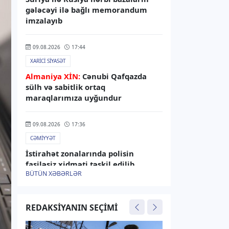
gələcəyi ilə bağlı memorandum
imzalayıb
09.08.2026
17:44
XARICI SIYASƏT
Almaniya XİN:
Cənubi Qafqazda
sülh və sabitlik ortaq
maraqlarımıza uyğundur
09.08.2026
17:36
CƏMIYYƏT
İstirahət zonalarında polisin
fasiləsiz xidməti təşkil edilib
BÜTÜN XƏBƏRLƏR
09.08.2026
17:32
HAVA
REDAKSIYANIN SEÇIMI
Bakıda külək güclənəcək -