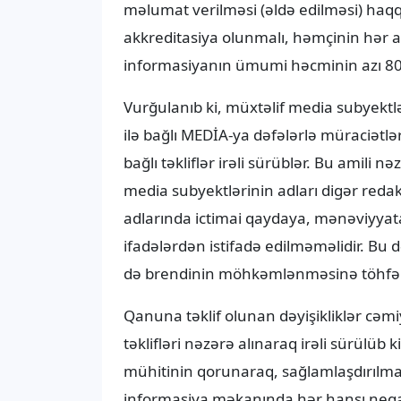
məlumat verilməsi (əldə edilməsi) haqqın
akkreditasiya olunmalı, həmçinin hər ay
informasiyanın ümumi həcminin azı 80 fa
Vurğulanıb ki, müxtəlif media subyektlə
ilə bağlı MEDİA-ya dəfələrlə müraciətlər
bağlı təkliflər irəli sürüblər. Bu amili 
media subyektlərinin adları digər redaks
adlarında ictimai qaydaya, mənəviyyata v
ifadələrdən istifadə edilməməlidir. Bu
də brendinin möhkəmlənməsinə töhfə
Qanuna təklif olunan dəyişikliklər cəmiy
təklifləri nəzərə alınaraq irəli sürülü
mühitinin qorunaraq, sağlamlaşdırılmas
informasiya məkanında hər hansı neqat