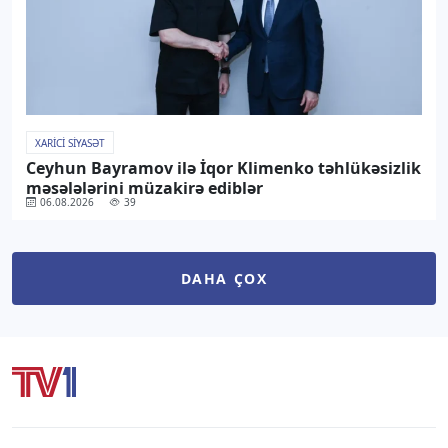
XARICI SIYASƏT
Ceyhun Bayramov ilə İqor Klimenko təhlükəsizlik
məsələlərini müzakirə ediblər
06.08.2026
39
DAHA ÇOX