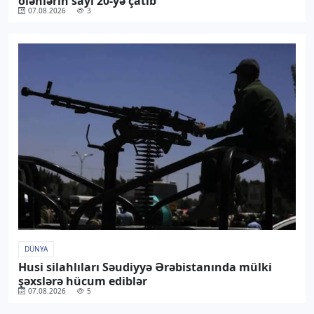
ölənlərin sayı 20-yə çatıb
07.08.2026
3
DÜNYA
Husi silahlıları Səudiyyə Ərəbistanında mülki
şəxslərə hücum ediblər
07.08.2026
5