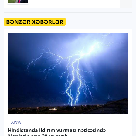
BƏNZƏR XƏBƏRLƏR
DÜNYA
Hindistanda ildırım vurması nəticəsində