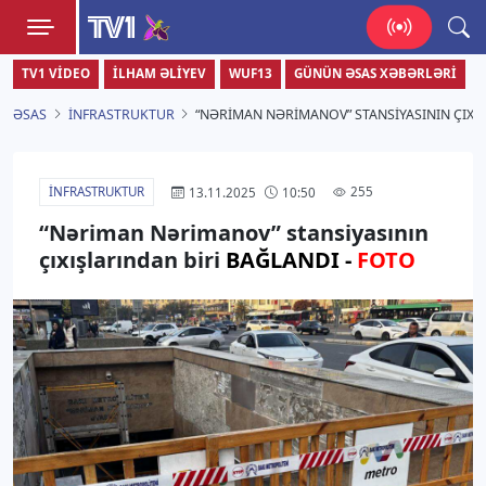
TV1
TV1 VIDEO
İLHAM ƏLIYEV
WUF13
GÜNÜN ƏSAS XƏBƏRLƏRI
Zamanı bizimlə yaşa!
ƏSAS
İNFRASTRUKTUR
“NƏRIMAN NƏRIMANOV” STANSIYASININ ÇIXI
İNFRASTRUKTUR
255
13.11.2025
10:50
“Nəriman Nərimanov” stansiyasının
çıxışlarından biri
BAĞLANDI -
FOTO