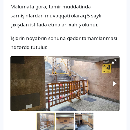
Məlumata görə, təmir müddətində
sərnişinlərdən müvəqqəti olaraq 5 saylı
çıxışdan istifadə etmələri xahiş olunur.
İşlərin noyabrın sonuna qədər tamamlanması
nəzərdə tutulur.