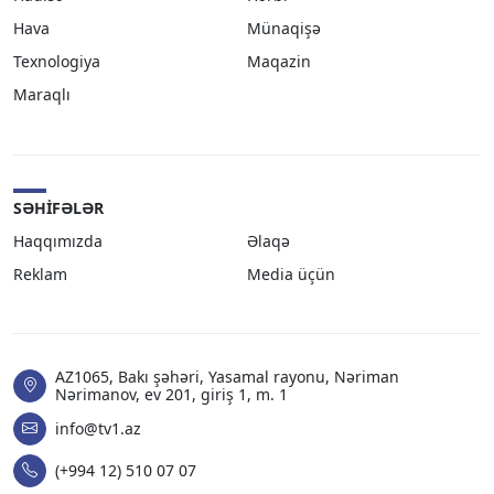
Hava
Münaqişə
Texnologiya
Maqazin
Maraqlı
SƏHIFƏLƏR
Haqqımızda
Əlaqə
Reklam
Media üçün
AZ1065, Bakı şəhəri, Yasamal rayonu, Nəriman
Nərimanov, ev 201, giriş 1, m. 1
info@tv1.az
(+994 12) 510 07 07