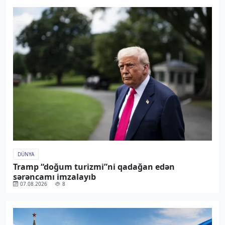
DÜNYA
Tramp “doğum turizmi”ni qadağan edən
sərəncamı imzalayıb
07.08.2026
8