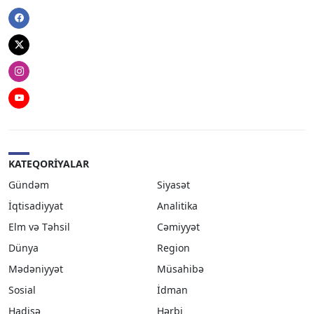
Facebook
Twitter
Instagram
Youtube
KATEQORIYALAR
Gündəm
Siyasət
İqtisadiyyat
Analitika
Elm və Təhsil
Cəmiyyət
Dünya
Region
Mədəniyyət
Müsahibə
Sosial
İdman
Hadisə
Hərbi