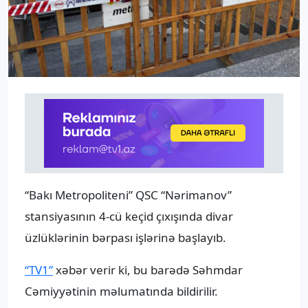
“Bakı Metropoliteni” QSC “Nərimanov”
stansiyasının 4-cü keçid çıxışında divar
üzlüklərinin bərpası işlərinə başlayıb.
“TV1”
xəbər verir ki, bu barədə Səhmdar
Cəmiyyətinin məlumatında bildirilir.