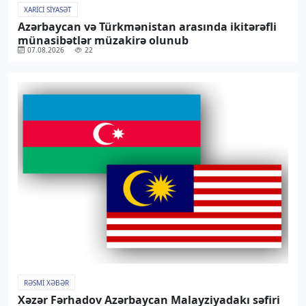
XARICI SIYASƏT
Azərbaycan və Türkmənistan arasında ikitərəfli
münasibətlər müzakirə olunub
07.08.2026
22
RƏSMI XƏBƏR
Xəzər Fərhadov Azərbaycan Malayziyadakı səfiri