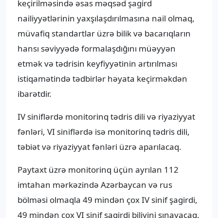
keçirilməsində əsas məqsəd şagird
nailiyyətlərinin yaxşılaşdırılmasına nail olmaq,
müvafiq standartlar üzrə bilik və bacarıqların
hansı səviyyədə formalaşdığını müəyyən
etmək və tədrisin keyfiyyətinin artırılması
istiqamətində tədbirlər həyata keçirməkdən
ibarətdir.
IV siniflərdə monitorinq tədris dili və riyaziyyat
fənləri, VI siniflərdə isə monitorinq tədris dili,
təbiət və riyaziyyat fənləri üzrə aparılacaq.
Paytaxt üzrə monitorinq üçün ayrılan 112
imtahan mərkəzində Azərbaycan və rus
bölməsi olmaqla 49 mindən çox IV sinif şagirdi,
49 mindən çox VI sinif şagirdi biliyini sınayacaq.