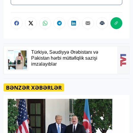
BƏNZƏR XƏBƏRLƏR