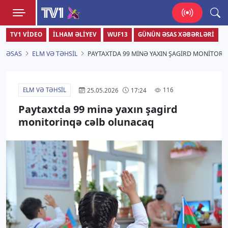
TV1
TV1 VIDEO
İLHAM ƏLIYEV
WUF13
GÜNÜN ƏSAS XƏBƏRLƏRI
Zamanı bizimlə yaşa!
ƏSAS
ELM VƏ TƏHSIL
PAYTAXTDA 99 MINƏ YAXIN ŞAGIRD MONITOR
ELM VƏ TƏHSIL
116
25.05.2026
17:24
Paytaxtda 99 minə yaxın şagird
monitorinqə cəlb olunacaq