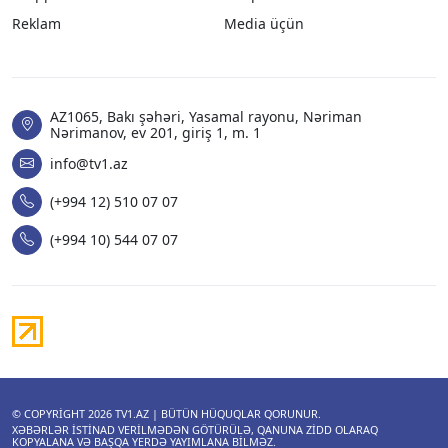
Reklam
Media üçün
AZ1065, Bakı şəhəri, Yasamal rayonu, Nəriman
Nərimanov, ev 201, giriş 1, m. 1
info@tv1.az
(+994 12) 510 07 07
(+994 10) 544 07 07
© COPYRIGHT 2026
TV1.AZ
| BÜTÜN HÜQUQLAR QORUNUR.
XƏBƏRLƏR ISTINAD VERILMƏDƏN GÖTÜRÜLƏ, QANUNA ZIDD OLARAQ
KOPYALANA VƏ BAŞQA YERDƏ YAYIMLANA BILMƏZ.