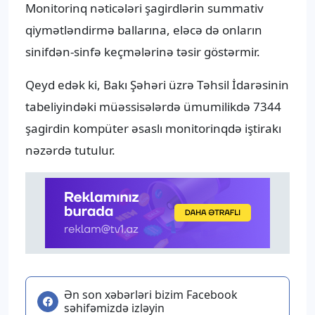
Monitorinq nəticələri şagirdlərin summativ
qiymətləndirmə ballarına, eləcə də onların
sinifdən-sinfə keçmələrinə təsir göstərmir.
Qeyd edək ki, Bakı Şəhəri üzrə Təhsil İdarəsinin
tabeliyindəki müəssisələrdə ümumilikdə 7344
şagirdin kompüter əsaslı monitorinqdə iştirakı
nəzərdə tutulur.
Ən son xəbərləri bizim Facebook
səhifəmizdə izləyin