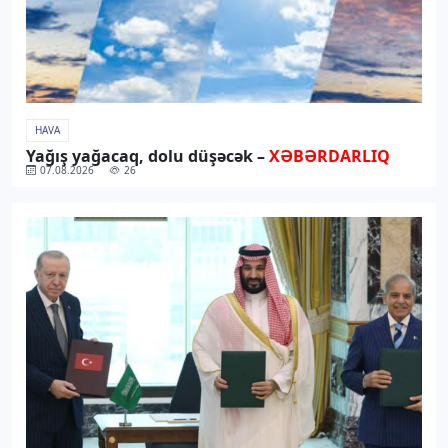
HAVA
Yağış yağacaq, dolu düşəcək –
XƏBƏRDARLIQ
07.08.2026
26