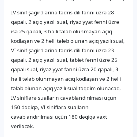
IV sinif şagirdlərinə tədris dili fənni üzrə 28
qapalı, 2 açıq yazılı sual, riyaziyyat fənni üzrə
isə 25 qapalı, 3 həlli tələb olunmayan açıq
kodlaşan və 2 həlli tələb olunan açıq yazılı sual,
VI sinif şagirdlərinə tədris dili fənni üzrə 23
qapalı, 2 açıq yazılı sual, təbiət fənni üzrə 25
qapalı sual, riyaziyyat fənni üzrə 20 qapalı, 3
həlli tələb olunmayan açıq kodlaşan və 2 həlli
tələb olunan açıq yazılı sual təqdim olunacaq.
IV siniflərə sualların cavablandırılması üçün
150 dəqiqə, VI siniflərə sualların
cavablandırılması üçün 180 dəqiqə vaxt
veriləcək.