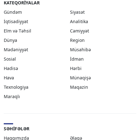
KATEQORIYALAR
Gündəm
Siyasət
İqtisadiyyat
Analitika
Elm və Təhsil
Cəmiyyət
Dünya
Region
Mədəniyyət
Müsahibə
Sosial
İdman
Hadisə
Hərbi
Hava
Münaqişə
Texnologiya
Maqazin
Maraqlı
SƏHIFƏLƏR
Haqqımızda
Əlaqə