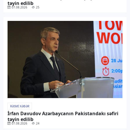
təyin edilib
07.08.2026
25
RƏSMI XƏBƏR
İrfan Davudov Azərbaycanın Pakistandakı səfiri
təyin edilib
07.08.2026
24