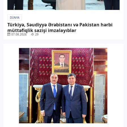
DÜNYA
Türkiyə, Səudiyyə Ərəbistanı və Pakistan hərbi
müttəfiqlik sazişi imzalayıblar
07.08.2026
29