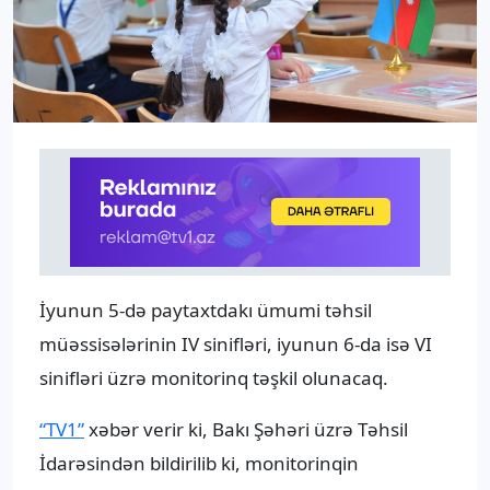
İyunun 5-də paytaxtdakı ümumi təhsil
müəssisələrinin IV sinifləri, iyunun 6-da isə VI
sinifləri üzrə monitorinq təşkil olunacaq.
“TV1”
xəbər verir ki, Bakı Şəhəri üzrə Təhsil
İdarəsindən bildirilib ki, monitorinqin