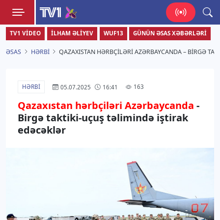
TV1
TV1 VIDEO
İLHAM ƏLIYEV
WUF13
GÜNÜN ƏSAS XƏBƏRLƏRI
Zamanı bizimlə yaşa!
ƏSAS
HƏRBI
QAZAXISTAN HƏRBÇILƏRI AZƏRBAYCANDA – BIRGƏ TAK
HƏRBI
163
05.07.2025
16:41
Qazaxıstan hərbçiləri Azərbaycanda
-
Birgə taktiki-uçuş təlimində iştirak
edəcəklər