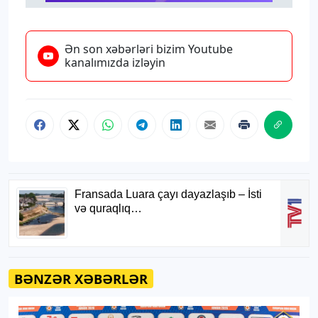
Ən son xəbərləri bizim Youtube
kanalımızda izləyin
BƏNZƏR XƏBƏRLƏR