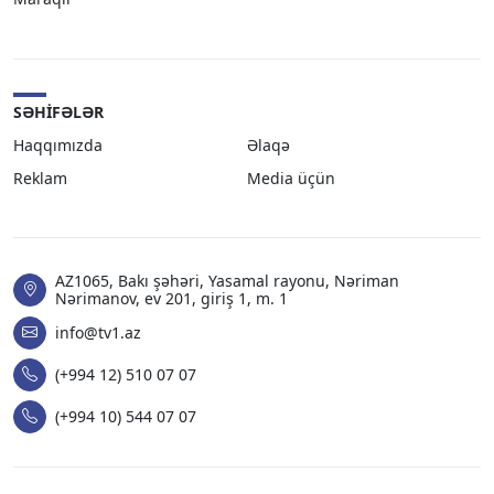
SƏHIFƏLƏR
Haqqımızda
Əlaqə
Reklam
Media üçün
AZ1065, Bakı şəhəri, Yasamal rayonu, Nəriman
Nərimanov, ev 201, giriş 1, m. 1
info@tv1.az
(+994 12) 510 07 07
(+994 10) 544 07 07