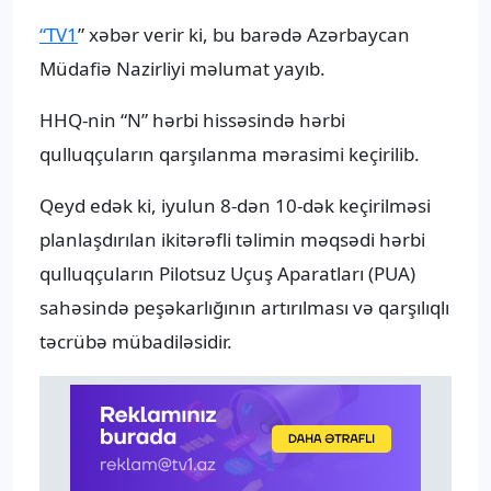
“TV1
” xəbər verir ki, bu barədə Azərbaycan
Müdafiə Nazirliyi məlumat yayıb.
HHQ-nin “N” hərbi hissəsində hərbi
qulluqçuların qarşılanma mərasimi keçirilib.
Qeyd edək ki, iyulun 8-dən 10-dək keçirilməsi
planlaşdırılan ikitərəfli təlimin məqsədi hərbi
qulluqçuların Pilotsuz Uçuş Aparatları (PUA)
sahəsində peşəkarlığının artırılması və qarşılıqlı
təcrübə mübadiləsidir.