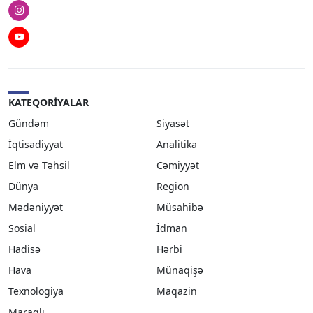
Instagram
Youtube
KATEQORIYALAR
Gündəm
Siyasət
İqtisadiyyat
Analitika
Elm və Təhsil
Cəmiyyət
Dünya
Region
Mədəniyyət
Müsahibə
Sosial
İdman
Hadisə
Hərbi
Hava
Münaqişə
Texnologiya
Maqazin
Maraqlı