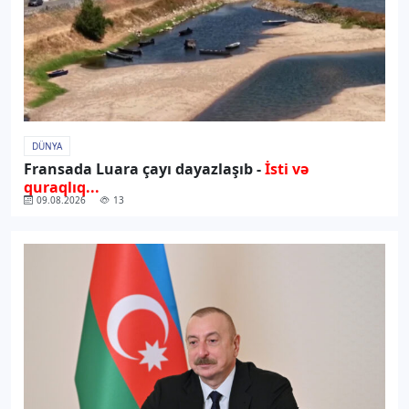
DÜNYA
Fransada Luara çayı dayazlaşıb -
İsti və
quraqlıq...
09.08.2026
13