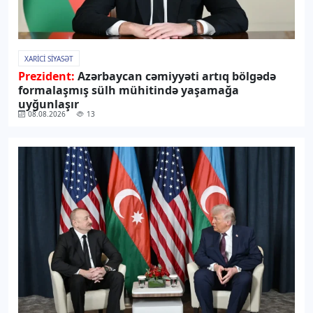
XARICI SIYASƏT
Prezident:
Azərbaycan cəmiyyəti artıq bölgədə
formalaşmış sülh mühitində yaşamağa
uyğunlaşır
08.08.2026
13