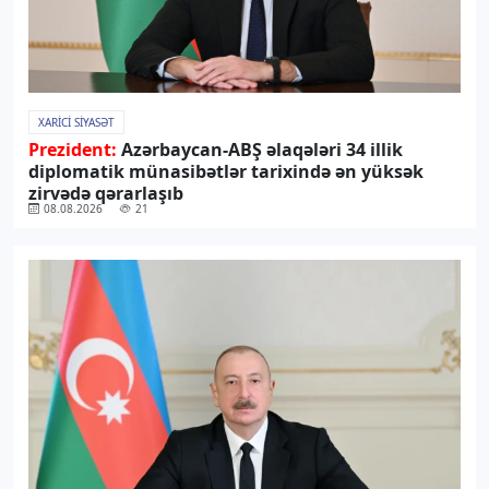
XARICI SIYASƏT
Prezident:
Azərbaycan-ABŞ əlaqələri 34 illik
diplomatik münasibətlər tarixində ən yüksək
zirvədə qərarlaşıb
08.08.2026
21