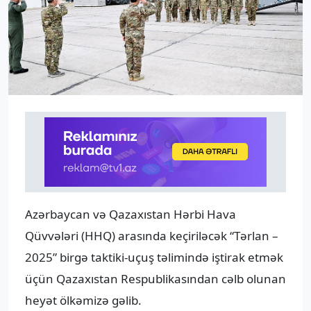
Azərbaycan və Qazaxıstan Hərbi Hava
Qüvvələri (HHQ) arasında keçiriləcək “Tərlan –
2025” birgə taktiki-uçuş təlimində iştirak etmək
üçün Qazaxıstan Respublikasından cəlb olunan
heyət ölkəmizə gəlib.