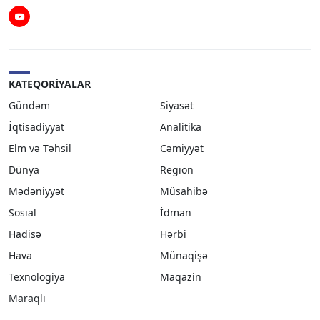
Youtube
KATEQORIYALAR
Gündəm
Siyasət
İqtisadiyyat
Analitika
Elm və Təhsil
Cəmiyyət
Dünya
Region
Mədəniyyət
Müsahibə
Sosial
İdman
Hadisə
Hərbi
Hava
Münaqişə
Texnologiya
Maqazin
Maraqlı