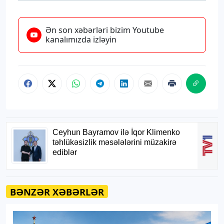
Ən son xəbərləri bizim Youtube
kanalımızda izləyin
BƏNZƏR XƏBƏRLƏR