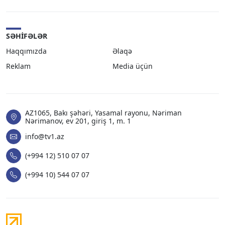
SƏHIFƏLƏR
Haqqımızda
Əlaqə
Reklam
Media üçün
AZ1065, Bakı şəhəri, Yasamal rayonu, Nəriman
Nərimanov, ev 201, giriş 1, m. 1
info@tv1.az
(+994 12) 510 07 07
(+994 10) 544 07 07