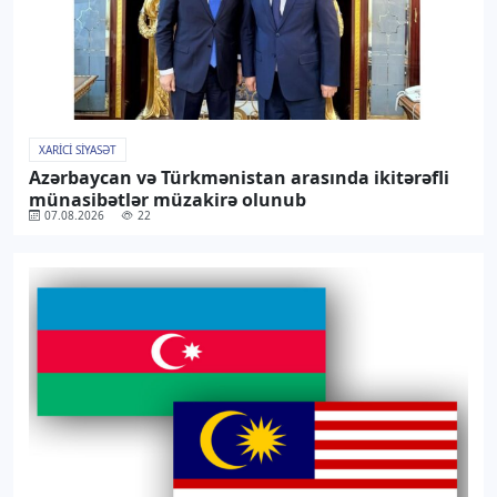
XARICI SIYASƏT
Azərbaycan və Türkmənistan arasında ikitərəfli
münasibətlər müzakirə olunub
07.08.2026
22