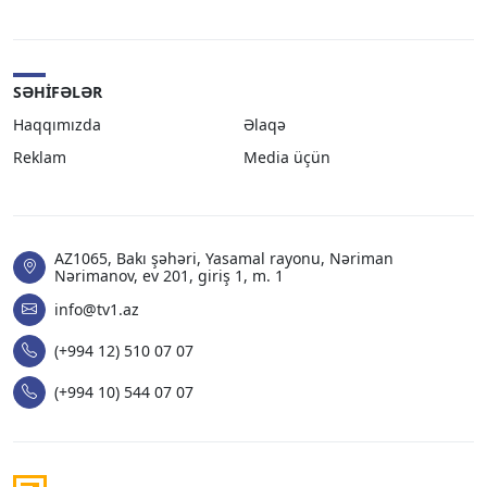
SƏHIFƏLƏR
Haqqımızda
Əlaqə
Reklam
Media üçün
AZ1065, Bakı şəhəri, Yasamal rayonu, Nəriman
Nərimanov, ev 201, giriş 1, m. 1
info@tv1.az
(+994 12) 510 07 07
(+994 10) 544 07 07