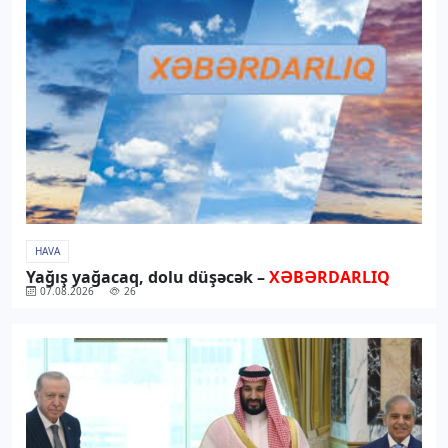
HAVA
Yağış yağacaq, dolu düşəcək –
XƏBƏRDARLIQ
07.08.2026
26