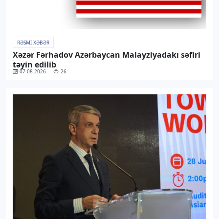
RƏSMI XƏBƏR
Xəzər Fərhadov Azərbaycan Malayziyadakı səfiri
təyin edilib
07.08.2026
26