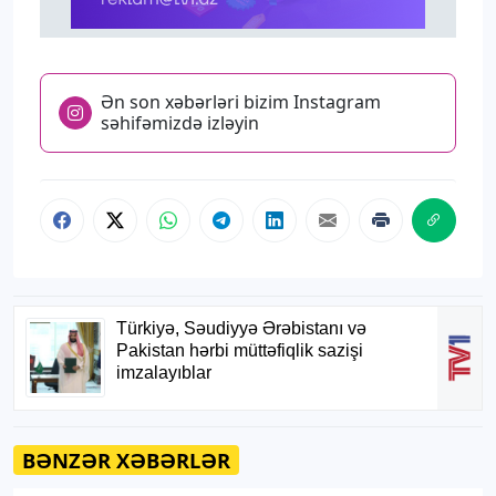
Ən son xəbərləri bizim Instagram
səhifəmizdə izləyin
BƏNZƏR XƏBƏRLƏR