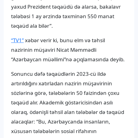
yaxud Prezident təqaüdü də alarsa, bakalavr
tələbəsi 1 ay ərzində təxminən 550 manat
təqaüd ala bilər”.
“TV1”
xəbər verir ki, bunu elm və təhsil
nazirinin müşaviri Nicat Məmmədli
“Azərbaycan müəllimi”nə açıqlamasında deyib.
Sonuncu dəfə təqaüdlərin 2023-cü ildə
artırıldığını xatırladan nazirin müşavirinin
sözlərinə görə, tələbələrin 50 faizindən çoxu
təqaüd alır. Akademik göstəricisindən asılı
olaraq, ödənişli təhsil alan tələbələr də təqaüd
alacaqlar: “Bu, Azərbaycanda insanların,
xüsusən tələbələrin sosial rifahının