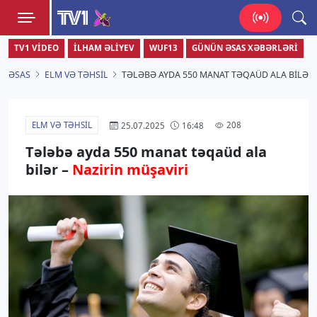
TV1
TV1 VIDEO
İLHAM ƏLIYEV
WUF13
GÜNÜN ƏSAS XƏBƏRLƏRI
Zamanı bizimlə yaşa!
ƏSAS
ELM VƏ TƏHSIL
TƏLƏBƏ AYDA 550 MANAT TƏQAÜD ALA BILƏR 
ELM VƏ TƏHSIL
208
25.07.2025
16:48
Tələbə ayda 550 manat təqaüd ala
bilər –
Nazirin müşaviri