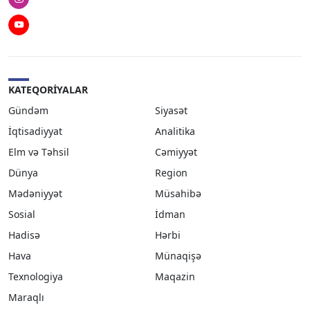
Instagram
Youtube
KATEQORIYALAR
Gündəm
Siyasət
İqtisadiyyat
Analitika
Elm və Təhsil
Cəmiyyət
Dünya
Region
Mədəniyyət
Müsahibə
Sosial
İdman
Hadisə
Hərbi
Hava
Münaqişə
Texnologiya
Maqazin
Maraqlı