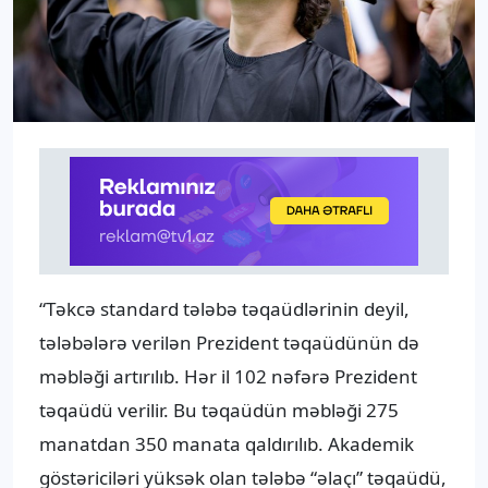
“Təkcə standard tələbə təqaüdlərinin deyil,
tələbələrə verilən Prezident təqaüdünün də
məbləği artırılıb. Hər il 102 nəfərə Prezident
təqaüdü verilir. Bu təqaüdün məbləği 275
manatdan 350 manata qaldırılıb. Akademik
göstəriciləri yüksək olan tələbə “əlaçı” təqaüdü,