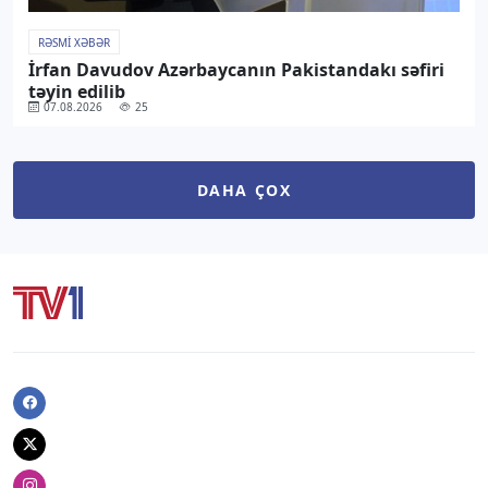
RƏSMI XƏBƏR
İrfan Davudov Azərbaycanın Pakistandakı səfiri
təyin edilib
07.08.2026
25
DAHA ÇOX
Facebook
Twitter