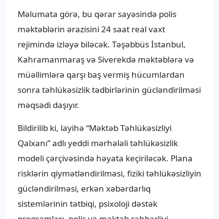
Məlumata görə, bu qərar sayəsində polis
məktəblərin ərazisini 24 saat real vaxt
rejimində izləyə biləcək. Təşəbbüs İstanbul,
Kahramanmaraş və Siverekdə məktəblərə və
müəllimlərə qarşı baş vermiş hücumlardan
sonra təhlükəsizlik tədbirlərinin gücləndirilməsi
məqsədi daşıyır.
Bildirilib ki, layihə “Məktəb Təhlükəsizliyi
Qalxanı” adlı yeddi mərhələli təhlükəsizlik
modeli çərçivəsində həyata keçiriləcək. Plana
risklərin qiymətləndirilməsi, fiziki təhlükəsizliyin
gücləndirilməsi, erkən xəbərdarlıq
sistemlərinin tətbiqi, psixoloji dəstək
proqramları, polis və məktəb rəhbərliyi