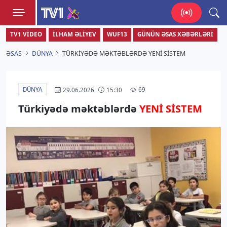
TV1
TV1 VIDEO
İLHAM ƏLIYEV
WUF13
GÜNÜN ƏSAS XƏBƏRLƏRI
Zamanı bizimlə yaşa!
ƏSAS
DÜNYA
TÜRKIYƏDƏ MƏKTƏBLƏRDƏ YENİ SİSTEM
DÜNYA
69
29.06.2026
15:30
Türkiyədə məktəblərdə
YENİ SİSTEM