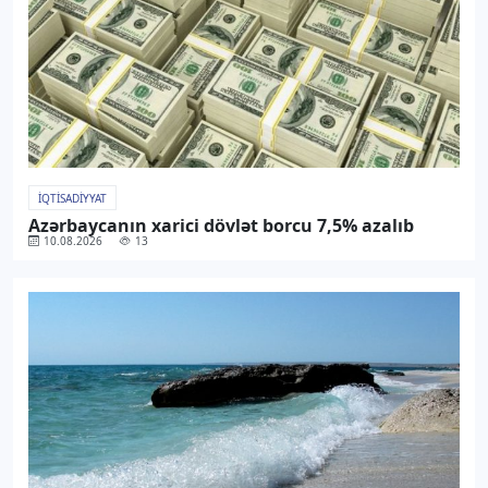
İQTISADIYYAT
Azərbaycanın xarici dövlət borcu 7,5% azalıb
10.08.2026
13