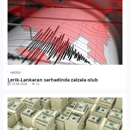
HADISƏ
Lerik-Lənkəran sərhədində zəlzələ olub
10.08.2026
12