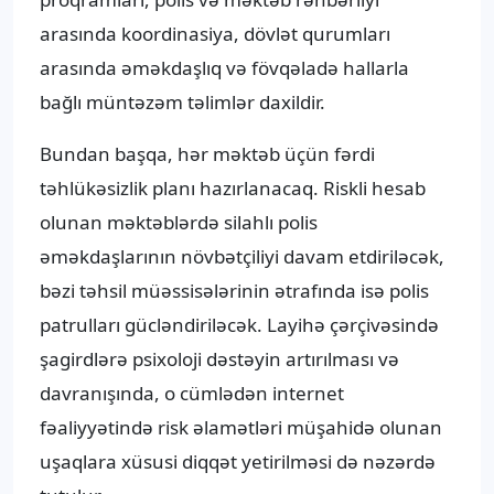
arasında koordinasiya, dövlət qurumları
arasında əməkdaşlıq və fövqəladə hallarla
bağlı müntəzəm təlimlər daxildir.
Bundan başqa, hər məktəb üçün fərdi
təhlükəsizlik planı hazırlanacaq. Riskli hesab
olunan məktəblərdə silahlı polis
əməkdaşlarının növbətçiliyi davam etdiriləcək,
bəzi təhsil müəssisələrinin ətrafında isə polis
patrulları gücləndiriləcək. Layihə çərçivəsində
şagirdlərə psixoloji dəstəyin artırılması və
davranışında, o cümlədən internet
fəaliyyətində risk əlamətləri müşahidə olunan
uşaqlara xüsusi diqqət yetirilməsi də nəzərdə