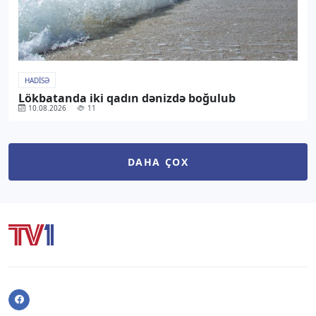
HADISƏ
Lökbatanda iki qadın dənizdə boğulub
10.08.2026
11
DAHA ÇOX
Facebook