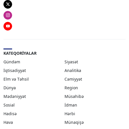
Twitter
Instagram
Youtube
KATEQORIYALAR
Gündəm
Siyasət
İqtisadiyyat
Analitika
Elm və Təhsil
Cəmiyyət
Dünya
Region
Mədəniyyət
Müsahibə
Sosial
İdman
Hadisə
Hərbi
Hava
Münaqişə