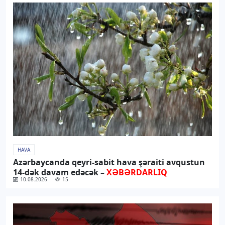
HAVA
Azərbaycanda qeyri-sabit hava şəraiti avqustun
14-dək davam edəcək –
XƏBƏRDARLIQ
10.08.2026
15