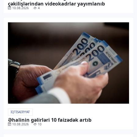
çəkilişlərindən videokadrlar yayımlanıb
10.08.2026
4
İQTISADIYYAT
Əhalinin gəlirləri 10 faizədək artıb
10.08.2026
10