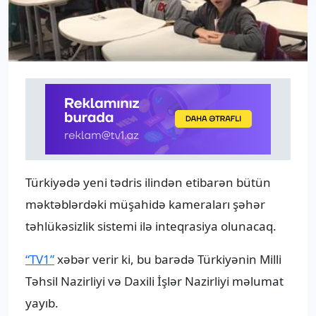
Türkiyədə yeni tədris ilindən etibarən bütün
məktəblərdəki müşahidə kameraları şəhər
təhlükəsizlik sistemi ilə inteqrasiya olunacaq.
“TV1”
xəbər verir ki, bu barədə Türkiyənin Milli
Təhsil Nazirliyi və Daxili İşlər Nazirliyi məlumat
yayıb.