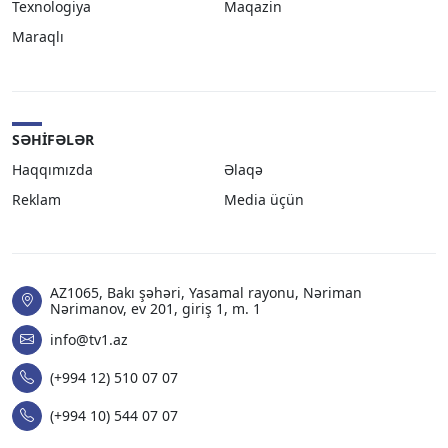
Texnologiya
Maqazin
Maraqlı
SƏHIFƏLƏR
Haqqımızda
Əlaqə
Reklam
Media üçün
AZ1065, Bakı şəhəri, Yasamal rayonu, Nəriman
Nərimanov, ev 201, giriş 1, m. 1
info@tv1.az
(+994 12) 510 07 07
(+994 10) 544 07 07