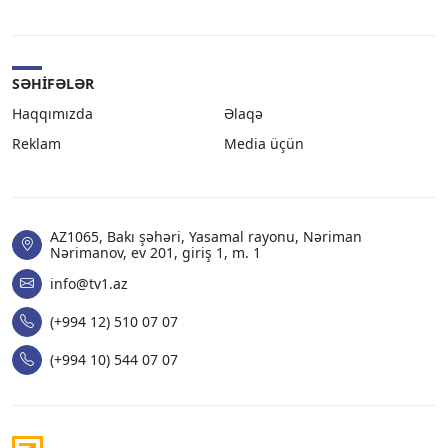
SƏHIFƏLƏR
Haqqımızda
Əlaqə
Reklam
Media üçün
AZ1065, Bakı şəhəri, Yasamal rayonu, Nəriman
Nərimanov, ev 201, giriş 1, m. 1
info@tv1.az
(+994 12) 510 07 07
(+994 10) 544 07 07