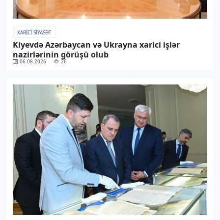
XARICI SIYASƏT
Kiyevdə Azərbaycan və Ukrayna xarici işlər
nazirlərinin görüşü olub
06.08.2026
26