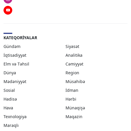
Instagram
Youtube
KATEQORIYALAR
Gündəm
Siyasət
İqtisadiyyat
Analitika
Elm və Təhsil
Cəmiyyət
Dünya
Region
Mədəniyyət
Müsahibə
Sosial
İdman
Hadisə
Hərbi
Hava
Münaqişə
Texnologiya
Maqazin
Maraqlı