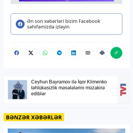
Ən son xəbərləri bizim Facebook
səhifəmizdə izləyin
BƏNZƏR XƏBƏRLƏR