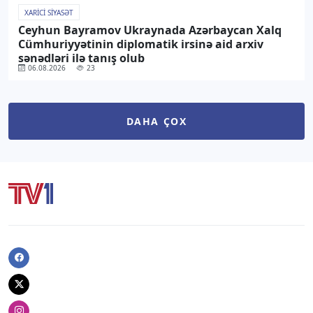
XARICI SIYASƏT
Ceyhun Bayramov Ukraynada Azərbaycan Xalq
Cümhuriyyətinin diplomatik irsinə aid arxiv
sənədləri ilə tanış olub
06.08.2026
23
DAHA ÇOX
Facebook
Twitter