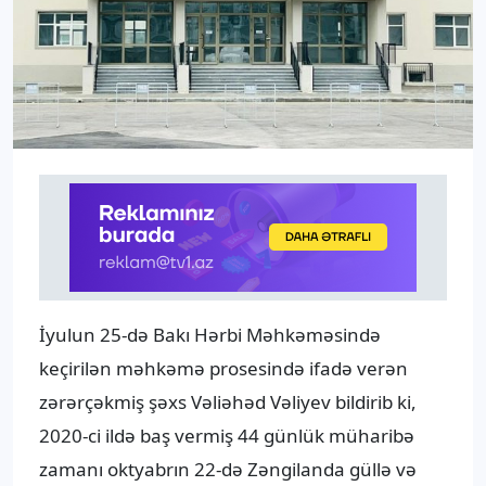
İyulun 25-də Bakı Hərbi Məhkəməsində
keçirilən məhkəmə prosesində ifadə verən
zərərçəkmiş şəxs Vəliəhəd Vəliyev bildirib ki,
2020-ci ildə baş vermiş 44 günlük müharibə
zamanı oktyabrın 22-də Zəngilanda güllə və