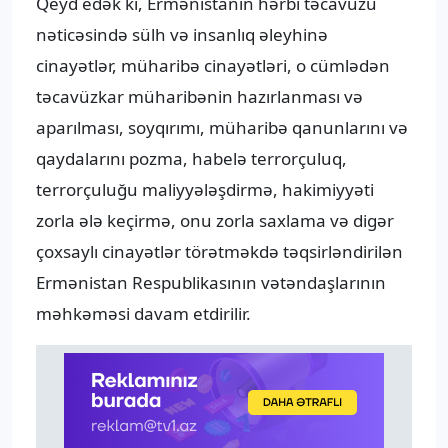
Qeyd edək ki, Ermənistanın hərbi təcavüzü
nəticəsində sülh və insanlıq əleyhinə
cinayətlər, müharibə cinayətləri, o cümlədən
təcavüzkar müharibənin hazırlanması və
aparılması, soyqırımı, müharibə qanunlarını və
qaydalarını pozma, habelə terrorçuluq,
terrorçuluğu maliyyələşdirmə, hakimiyyəti
zorla ələ keçirmə, onu zorla saxlama və digər
çoxsaylı cinayətlər törətməkdə təqsirləndirilən
Ermənistan Respublikasının vətəndaşlarının
məhkəməsi davam etdirilir.