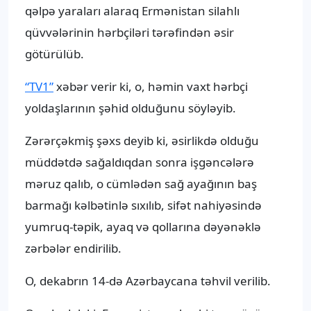
qəlpə yaraları alaraq Ermənistan silahlı
qüvvələrinin hərbçiləri tərəfindən əsir
götürülüb.
“TV1”
xəbər verir ki, o, həmin vaxt hərbçi
yoldaşlarının şəhid olduğunu söyləyib.
Zərərçəkmiş şəxs deyib ki, əsirlikdə olduğu
müddətdə sağaldıqdan sonra işgəncələrə
məruz qalıb, o cümlədən sağ ayağının baş
barmağı kəlbətinlə sıxılıb, sifət nahiyəsində
yumruq-təpik, ayaq və qollarına dəyənəklə
zərbələr endirilib.
O, dekabrın 14-də Azərbaycana təhvil verilib.