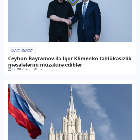
XARICI SIYASƏT
Ceyhun Bayramov ilə İqor Klimenko təhlükəsizlik
məsələlərini müzakirə ediblər
06.08.2026
32