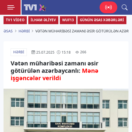
TV1
TV1 VIDEO
İLHAM ƏLIYEV
WUF13
GÜNÜN ƏSAS XƏBƏRLƏRI
Zamanı bizimlə yaşa!
ƏSAS
HƏRBI
VƏTƏN MÜHARIBƏSI ZAMANI ƏSIR GÖTÜRÜLƏN AZƏRBA
HƏRBI
266
25.07.2025
15:18
Vətən müharibəsi zamanı əsir
götürülən azərbaycanlı:
Mənə
işgəncələr verildi