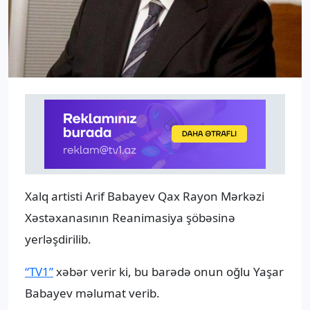
Xalq artisti Arif Babayev Qax Rayon Mərkəzi
Xəstəxanasının Reanimasiya şöbəsinə
yerləşdirilib.
“TV1”
xəbər verir ki, bu barədə onun oğlu Yaşar
Babayev məlumat verib.