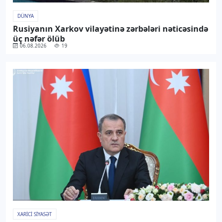
DÜNYA
Rusiyanın Xarkov vilayətinə zərbələri nəticəsində
üç nəfər ölüb
06.08.2026
19
XARICI SIYASƏT