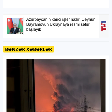
BƏNZƏR XƏBƏRLƏR