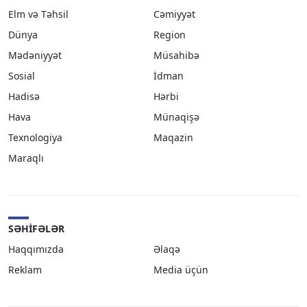
Elm və Təhsil
Cəmiyyət
Dünya
Region
Mədəniyyət
Müsahibə
Sosial
İdman
Hadisə
Hərbi
Hava
Münaqişə
Texnologiya
Maqazin
Maraqlı
SƏHIFƏLƏR
Haqqımızda
Əlaqə
Reklam
Media üçün