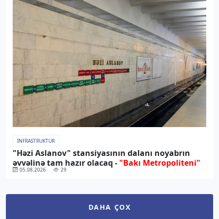
İNFRASTRUKTUR
"Həzi Aslanov" stansiyasının dalanı noyabrın
əvvəlinə tam hazır olacaq -
"Bakı Metropoliteni"
05.08.2026
29
DAHA ÇOX