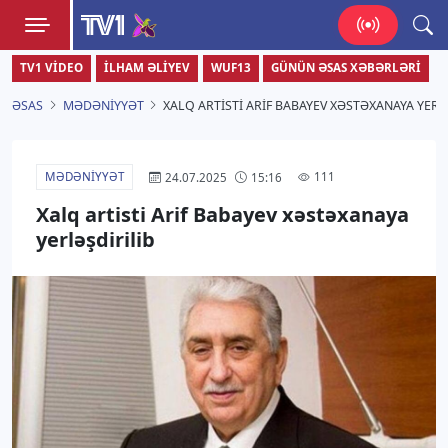
TV1
TV1 VIDEO
İLHAM ƏLIYEV
WUF13
GÜNÜN ƏSAS XƏBƏRLƏRI
Zamanı bizimlə yaşa!
ƏSAS
MƏDƏNIYYƏT
XALQ ARTISTI ARIF BABAYEV XƏSTƏXANAYA YERL
MƏDƏNIYYƏT
111
24.07.2025
15:16
Xalq artisti Arif Babayev xəstəxanaya
yerləşdirilib