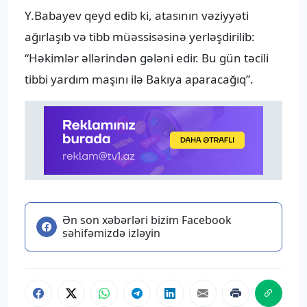
Y.Babayev qeyd edib ki, atasının vəziyyəti
ağırlaşıb və tibb müəssisəsinə yerləşdirilib:
“Həkimlər əllərindən gələni edir. Bu gün təcili
tibbi yardım maşını ilə Bakıya aparacağıq”.
Ən son xəbərləri bizim Facebook
səhifəmizdə izləyin