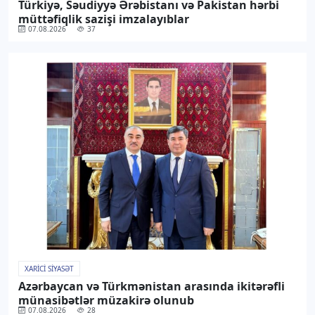
Türkiyə, Səudiyyə Ərəbistanı və Pakistan hərbi
müttəfiqlik sazişi imzalayıblar
07.08.2026
37
XARICI SIYASƏT
Azərbaycan və Türkmənistan arasında ikitərəfli
münasibətlər müzakirə olunub
07.08.2026
28