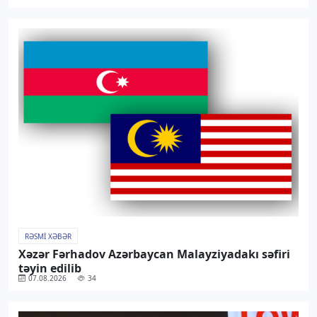
RƏSMI XƏBƏR
Xəzər Fərhadov Azərbaycan Malayziyadakı səfiri
təyin edilib
07.08.2026
34