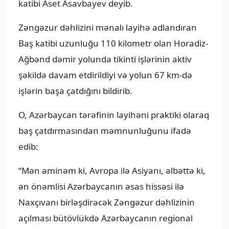
katibi Aset Asavbayev deyib.
Zəngəzur dəhlizini mənalı layihə adlandıran
Baş katibi uzunluğu 110 kilometr olan Horadiz-
Ağbənd dəmir yolunda tikinti işlərinin aktiv
şəkildə davam etdirildiyi və yolun 67 km-də
işlərin başa çatdığını bildirib.
O, Azərbaycan tərəfinin layihəni praktiki olaraq
baş çatdırmasından məmnunluğunu ifadə
edib:
“Mən əminəm ki, Avropa ilə Asiyanı, əlbəttə ki,
ən önəmlisi Azərbaycanın əsas hissəsi ilə
Naxçıvanı birləşdirəcək Zəngəzur dəhlizinin
açılması bütövlükdə Azərbaycanın regional