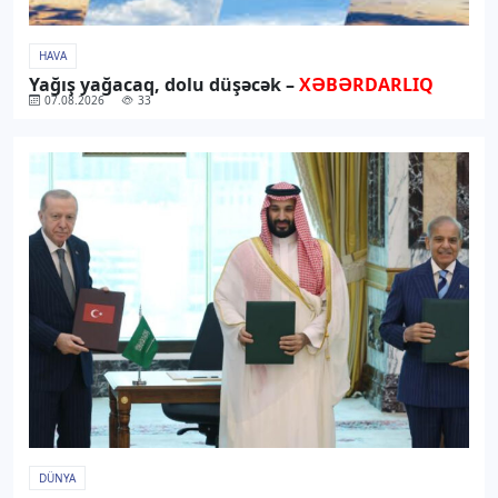
HAVA
Yağış yağacaq, dolu düşəcək –
XƏBƏRDARLIQ
07.08.2026
33
DÜNYA