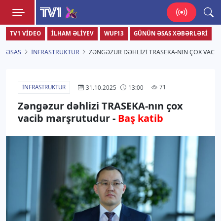
TV1
TV1 VIDEO
İLHAM ƏLIYEV
WUF13
GÜNÜN ƏSAS XƏBƏRLƏRI
Zamanı bizimlə yaşa!
ƏSAS
İNFRASTRUKTUR
ZƏNGƏZUR DƏHLIZI TRASEKA-NIN ÇOX VACIB
İNFRASTRUKTUR
71
31.10.2025
13:00
Zəngəzur dəhlizi TRASEKA-nın çox
vacib marşrutudur -
Baş katib