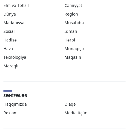
Elm və Təhsil
Cəmiyyət
Dünya
Region
Mədəniyyət
Müsahibə
Sosial
İdman
Hadisə
Hərbi
Hava
Münaqişə
Texnologiya
Maqazin
Maraqlı
SƏHIFƏLƏR
Haqqımızda
Əlaqə
Reklam
Media üçün