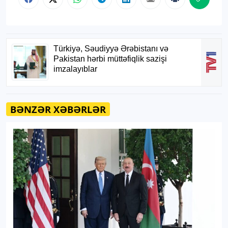
BƏNZƏR XƏBƏRLƏR