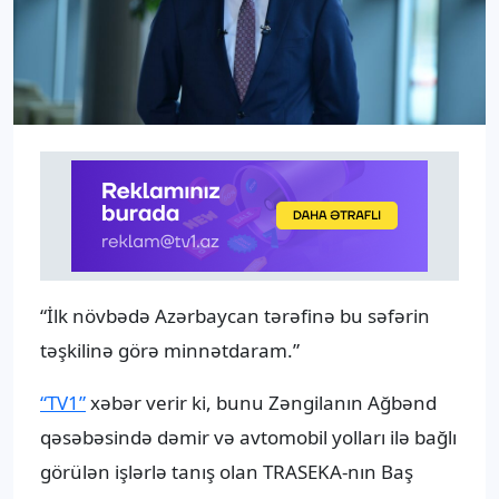
“İlk növbədə Azərbaycan tərəfinə bu səfərin
təşkilinə görə minnətdaram.”
“TV1”
xəbər verir ki, bunu Zəngilanın Ağbənd
qəsəbəsində dəmir və avtomobil yolları ilə bağlı
görülən işlərlə tanış olan TRASEKA-nın Baş