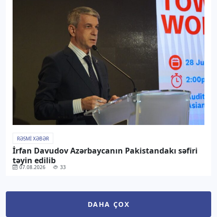
RƏSMI XƏBƏR
İrfan Davudov Azərbaycanın Pakistandakı səfiri
təyin edilib
07.08.2026
33
DAHA ÇOX