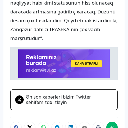
nəqliyyat habı kimi statusunun hiss olunacaq
dərəcədə artmasına gətirib çıxaracaq. Düzünü
desəm çox təsirləndim. Qeyd etmək istərdim ki,
Zəngəzur dəhlizi TRASEKA-nın çox vacib
marşrutudur”.
Ən son xəbərləri bizim Twitter
səhifəmizdə izləyin