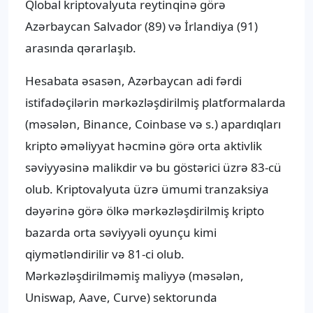
Qlobal kriptovalyuta reytinqinə görə
Azərbaycan Salvador (89) və İrlandiya (91)
arasında qərarlaşıb.
Hesabata əsasən, Azərbaycan adi fərdi
istifadəçilərin mərkəzləşdirilmiş platformalarda
(məsələn, Binance, Coinbase və s.) apardıqları
kripto əməliyyat həcminə görə orta aktivlik
səviyyəsinə malikdir və bu göstərici üzrə 83-cü
olub. Kriptovalyuta üzrə ümumi tranzaksiya
dəyərinə görə ölkə mərkəzləşdirilmiş kripto
bazarda orta səviyyəli oyunçu kimi
qiymətləndirilir və 81-ci olub.
Mərkəzləşdirilməmiş maliyyə (məsələn,
Uniswap, Aave, Curve) sektorunda