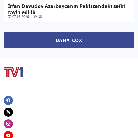
İrfan Davudov Azərbaycanın Pakistandakı səfiri
təyin edilib
07.08.2026
38
DAHA ÇOX
Facebook
Twitter
Instagram
Youtube