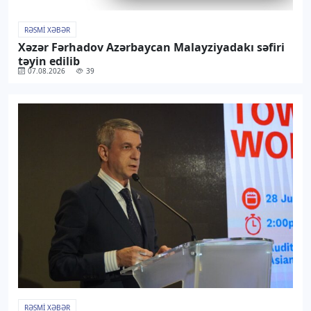
RƏSMI XƏBƏR
Xəzər Fərhadov Azərbaycan Malayziyadakı səfiri
təyin edilib
07.08.2026
39
RƏSMI XƏBƏR