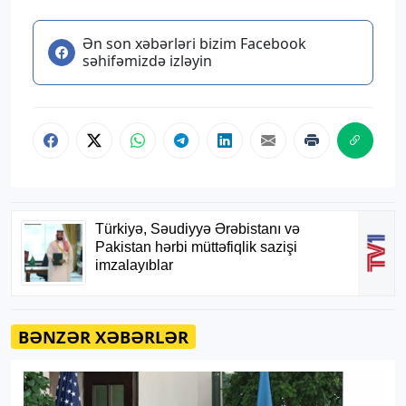
Ən son xəbərləri bizim Facebook
səhifəmizdə izləyin
BƏNZƏR XƏBƏRLƏR