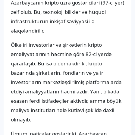
Azərbaycanın kripto üzrə göstəriciləri (97-ci yer)
zəif olub. Bu, texnoloji biliklər və hüquqi
infrastrukturun inkişaf səviyyəsi ilə
əlaqələndirilir.
Ölkə iri investorlar və şirkətlərin kripto
əməliyyatlarının həcminə görə 82-ci yerdə
qərarlaşıb. Bu isə o deməkdir ki, kripto
bazarında şirkətlərin, fondların və ya iri
investorların mərkəzləşdirilmiş platformalarda
etdiyi əməliyyatların həcmi azdır. Yəni, ölkədə
əsasən fərdi istifadəçilər aktivdir, amma böyük
maliyyə institutları hələ kütləvi şəkildə daxil
olmayıb.
Ümumi nəticələr göstərir ki, Azərbaycan