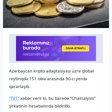
Azərbaycan kripto adaptasiyası üzrə qlobal
reytinqdə 151 ölkə arasında 90-cı yerdə
qərarlaşıb.
“TV1”
xəbər verir ki, bu barədə “Chainalysis”
şirkətinin hesabatında bildirilib.