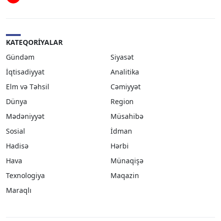
KATEQORIYALAR
Gündəm
Siyasət
İqtisadiyyat
Analitika
Elm və Təhsil
Cəmiyyət
Dünya
Region
Mədəniyyət
Müsahibə
Sosial
İdman
Hadisə
Hərbi
Hava
Münaqişə
Texnologiya
Maqazin
Maraqlı