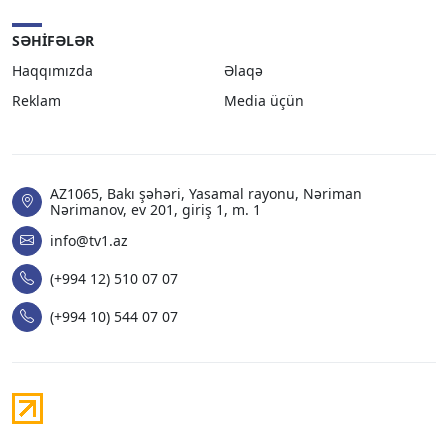
SƏHIFƏLƏR
Haqqımızda
Əlaqə
Reklam
Media üçün
AZ1065, Bakı şəhəri, Yasamal rayonu, Nəriman
Nərimanov, ev 201, giriş 1, m. 1
info@tv1.az
(+994 12) 510 07 07
(+994 10) 544 07 07