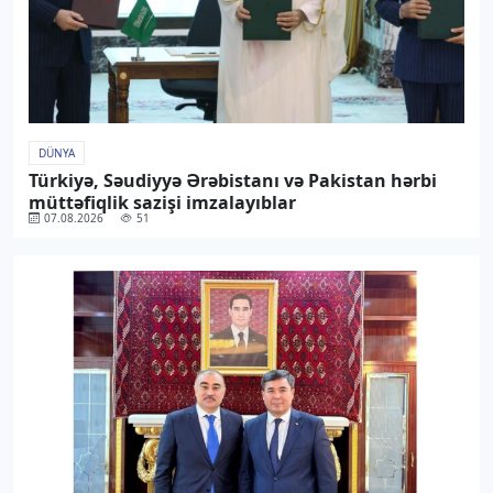
DÜNYA
Türkiyə, Səudiyyə Ərəbistanı və Pakistan hərbi
müttəfiqlik sazişi imzalayıblar
07.08.2026
51