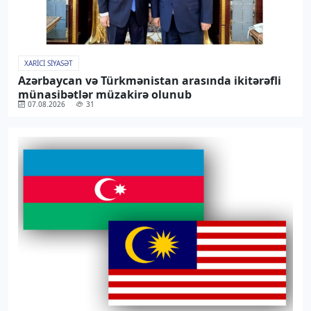
XARICI SIYASƏT
Azərbaycan və Türkmənistan arasında ikitərəfli
münasibətlər müzakirə olunub
07.08.2026
31