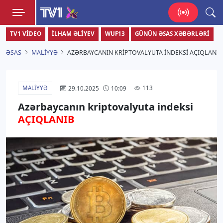
TV1
TV1 VIDEO
İLHAM ƏLIYEV
WUF13
GÜNÜN ƏSAS XƏBƏRLƏRI
Zamanı bizimlə yaşa!
ƏSAS
MALIYYƏ
AZƏRBAYCANIN KRIPTOVALYUTA INDEKSI AÇIQLANIB
MALIYYƏ
113
29.10.2025
10:09
Azərbaycanın kriptovalyuta indeksi
AÇIQLANIB