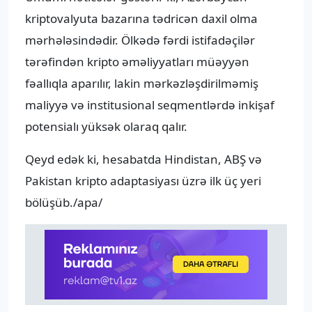
kriptovalyuta bazarına tədricən daxil olma
mərhələsindədir. Ölkədə fərdi istifadəçilər
tərəfindən kripto əməliyyatları müəyyən
fəallıqla aparılır, lakin mərkəzləşdirilməmiş
maliyyə və institusional seqmentlərdə inkişaf
potensialı yüksək olaraq qalır.
Qeyd edək ki, hesabatda Hindistan, ABŞ və
Pakistan kripto adaptasiyası üzrə ilk üç yeri
bölüşüb./apa/