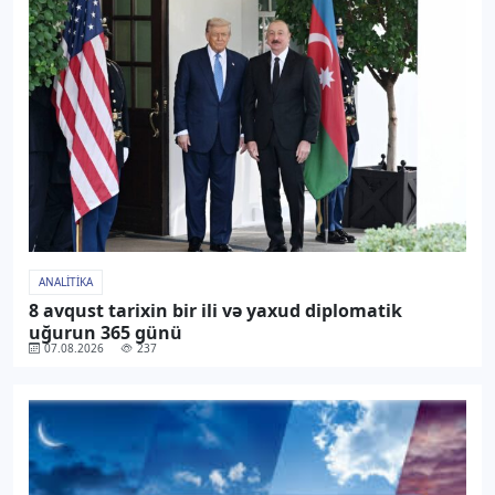
ANALITIKA
8 avqust tarixin bir ili və yaxud diplomatik
uğurun 365 günü
07.08.2026
237