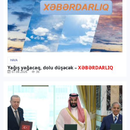
HAVA
Yağış yağacaq, dolu düşəcək –
XƏBƏRDARLIQ
07.08.2026
36