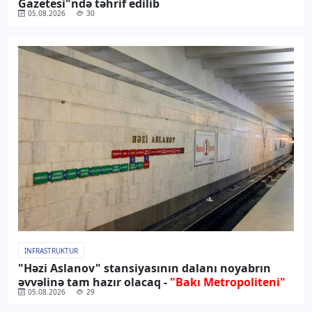
Gazetesi"ndə təhrif edilib
05.08.2026
30
İNFRASTRUKTUR
"Həzi Aslanov" stansiyasının dalanı noyabrın
əvvəlinə tam hazır olacaq -
"Bakı Metropoliteni"
05.08.2026
29