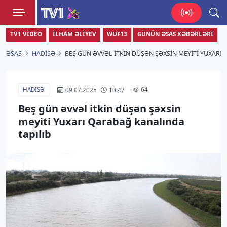
TV1
TV1 VIDEO
İLHAM ƏLIYEV
WUF13
GÜNÜN ƏSAS XƏBƏRLƏRI
Zamanı bizimlə yaşa!
ƏSAS
HADISƏ
BEŞ GÜN ƏVVƏL ITKIN DÜŞƏN ŞƏXSIN MEYITI YUXARI
HADISƏ
64
09.07.2025
10:47
Beş gün əvvəl itkin düşən şəxsin
meyiti Yuxarı Qarabağ kanalında
tapılıb