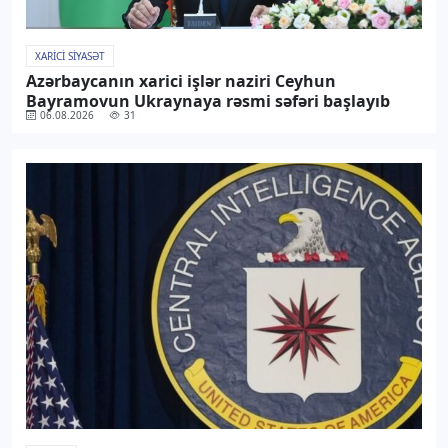
XARICI SIYASƏT
Azərbaycanın xarici işlər naziri Ceyhun
Bayramovun Ukraynaya rəsmi səfəri başlayıb
06.08.2026
31