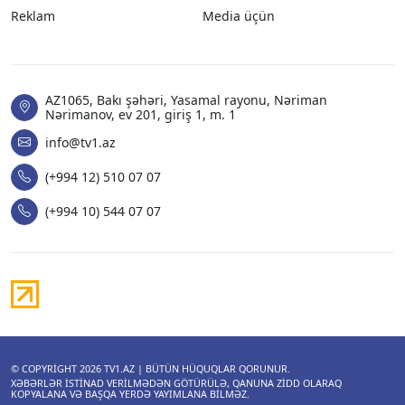
Reklam
Media üçün
AZ1065, Bakı şəhəri, Yasamal rayonu, Nəriman
Nərimanov, ev 201, giriş 1, m. 1
info@tv1.az
(+994 12) 510 07 07
(+994 10) 544 07 07
© COPYRIGHT 2026
TV1.AZ
| BÜTÜN HÜQUQLAR QORUNUR.
XƏBƏRLƏR ISTINAD VERILMƏDƏN GÖTÜRÜLƏ, QANUNA ZIDD OLARAQ
KOPYALANA VƏ BAŞQA YERDƏ YAYIMLANA BILMƏZ.