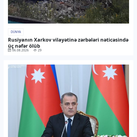
DÜNYA
Rusiyanın Xarkov vilayətinə zərbələri nəticəsində
üç nəfər ölüb
06.08.2026
29