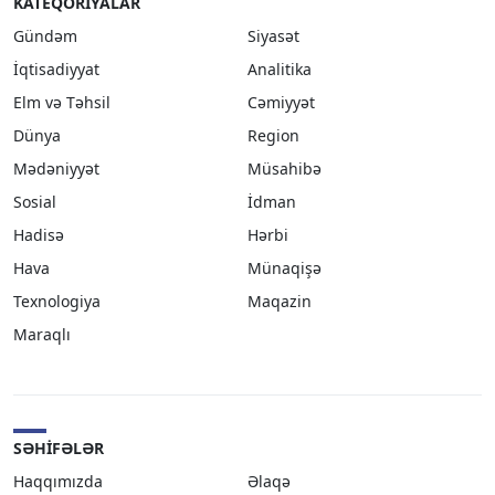
KATEQORIYALAR
Gündəm
Siyasət
İqtisadiyyat
Analitika
Elm və Təhsil
Cəmiyyət
Dünya
Region
Mədəniyyət
Müsahibə
Sosial
İdman
Hadisə
Hərbi
Hava
Münaqişə
Texnologiya
Maqazin
Maraqlı
SƏHIFƏLƏR
Haqqımızda
Əlaqə