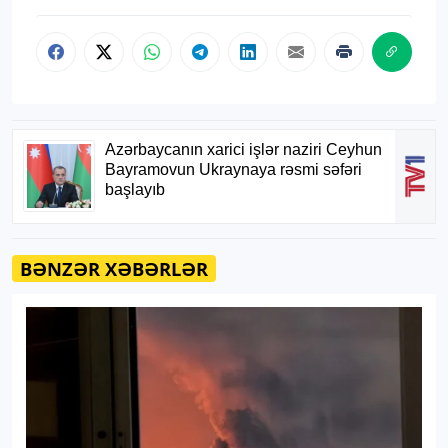
BƏNZƏR XƏBƏRLƏR