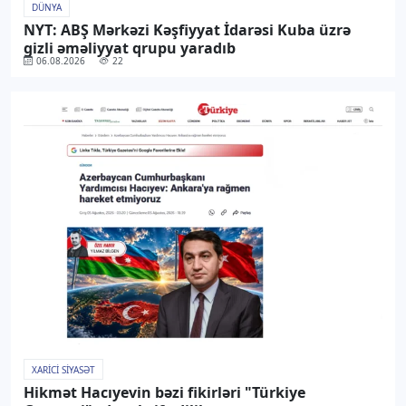
DÜNYA
NYT: ABŞ Mərkəzi Kəşfiyyat İdarəsi Kuba üzrə
gizli əməliyyat qrupu yaradıb
06.08.2026
22
XARICI SIYASƏT
Hikmət Hacıyevin bəzi fikirləri "Türkiye