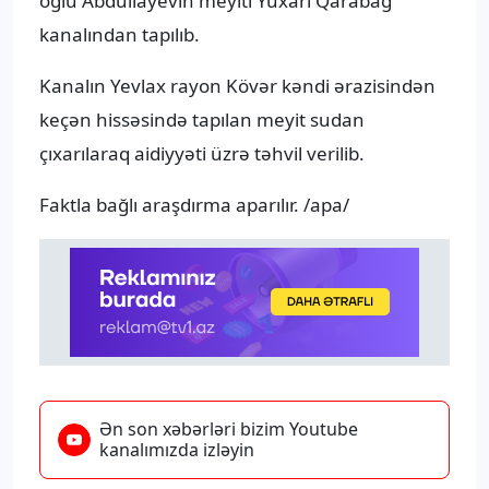
oğlu Abdullayevin meyiti Yuxarı Qarabağ
kanalından tapılıb.
Kanalın Yevlax rayon Kövər kəndi ərazisindən
keçən hissəsində tapılan meyit sudan
çıxarılaraq aidiyyəti üzrə təhvil verilib.
Faktla bağlı araşdırma aparılır. /apa/
Ən son xəbərləri bizim Youtube
kanalımızda izləyin