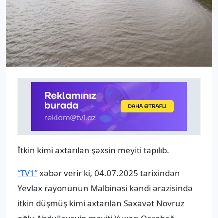
İtkin kimi axtarılan şəxsin meyiti tapılıb.
“TV1”
xəbər verir ki, 04.07.2025 tarixindən
Yevlax rayonunun Malbinəsi kəndi ərazisində
itkin düşmüş kimi axtarılan Səxavət Novruz