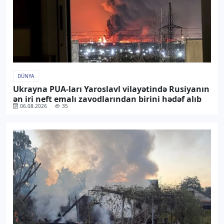
DÜNYA
Ukrayna PUA-ları Yaroslavl vilayətində Rusiyanın
ən iri neft emalı zavodlarından birini hədəf alıb
06.08.2026
35