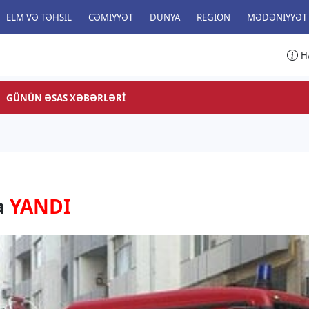
ELM VƏ TƏHSIL
CƏMIYYƏT
DÜNYA
REGION
MƏDƏNIYYƏT
H
GÜNÜN ƏSAS XƏBƏRLƏRI
a
YANDI