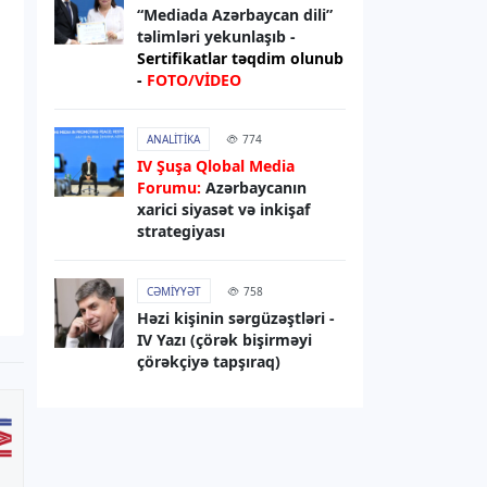
gedib
“Mediada Azərbaycan dili”
təlimləri yekunlaşıb -
Sertifikatlar təqdim olunub
06.08.2026
13:57
-
FOTO/VİDEO
DÜNYA
Böyük Britaniya Rusiyaya qarşı
ANALITIKA
774
sanksiyaları genişləndirib
IV Şuşa Qlobal Media
Forumu:
Azərbaycanın
06.08.2026
13:49
xarici siyasət və inkişaf
strategiyası
XARICI SIYASƏT
Elman Abdullayev UNESCO-dan geri
çağırılıb, yerinə təyinat olub
CƏMIYYƏT
758
Həzi kişinin sərgüzəştləri -
IV Yazı (çörək bişirməyi
06.08.2026
13:32
çörəkçiyə tapşıraq)
DÜNYA
Rəsmi Kiyev: ABŞ nümayəndə
heyətinin Ukraynaya səfərini
gözləyirik