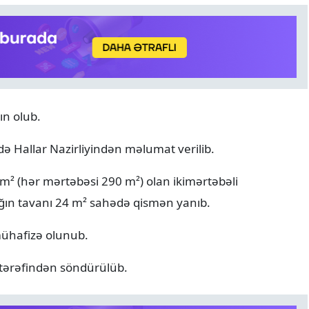
n olub.
DÜNYA
07.08.2026
də Hallar Nazirliyindən məlumat verilib.
Tramp “doğum turizmi”ni
qadağan edən sərəncamı
 m² (hər mərtəbəsi 290 m²) olan ikimərtəbəli
imzalayıb
ağın tavanı 24 m² sahədə qismən yanıb.
mühafizə olunub.
tərəfindən söndürülüb.