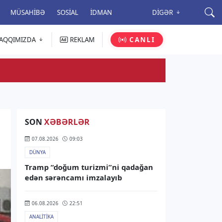
MÜSAHIBƏ
SOSIAL
İDMAN
DIGƏR
AQQIMIZDA
REKLAM
CANLI
SON
XƏBƏRLƏR
07.08.2026
09:03
DÜNYA
Tramp “doğum turizmi”ni qadağan
edən sərəncamı imzalayıb
06.08.2026
22:51
ANALITIKA