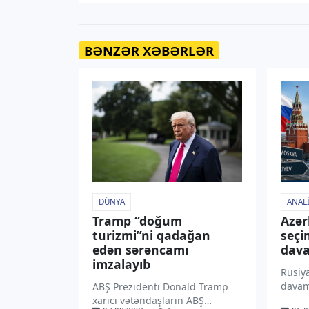
BƏNZƏR XƏBƏRLƏR
DÜNYA
ANALI
Tramp “doğum
Azər
turizmi”ni qadağan
seçi
edən sərəncamı
dava
imzalayıb
Rusiy
davam
ABŞ Prezidenti Donald Tramp
şərait
xarici vətəndaşların ABŞ