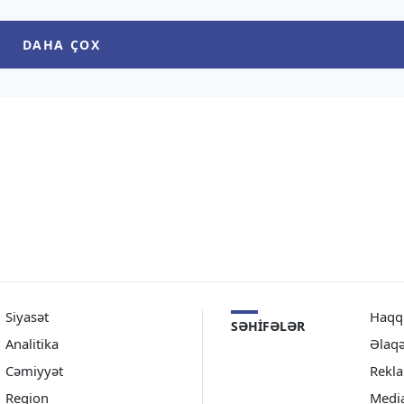
verir ki, bu barədə məlumat
m etməməyə çağırıb. “TV1”
Azərbaycan Xarici İşlər […]
verir ki, bunu Rusiya
DAHA ÇOX
 İşlər Nazirliyinin
masiya və Mətbuat
tamenti direktorunun
ni […]
Siyasət
Haqq
SƏHIFƏLƏR
Analitika
Əlaq
Cəmiyyət
Rekl
Region
Medi