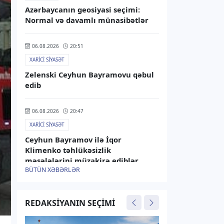
Azərbaycanın geosiyasi seçimi:
Normal və davamlı münasibətlər
06.08.2026
20:51
XARICI SIYASƏT
Zelenski Ceyhun Bayramovu qəbul
edib
06.08.2026
20:47
XARICI SIYASƏT
Ceyhun Bayramov ilə İqor
Klimenko təhlükəsizlik
məsələlərini müzakirə ediblər
BÜTÜN XƏBƏRLƏR
06.08.2026
17:30
XARICI SIYASƏT
REDAKSIYANIN SEÇIMI
Ermənistan Aİ-yə yaxınlaşmanı