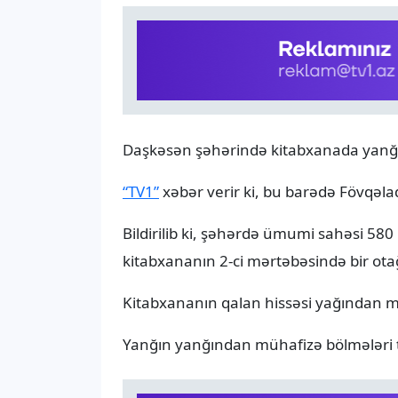
Daşkəsən şəhərində kitabxanada yanğı
“TV1”
xəbər verir ki, bu barədə Fövqəla
Bildirilib ki, şəhərdə ümumi sahəsi 580
kitabxananın 2-ci mərtəbəsində bir ot
Kitabxananın qalan hissəsi yağından 
Yanğın yanğından mühafizə bölmələri 