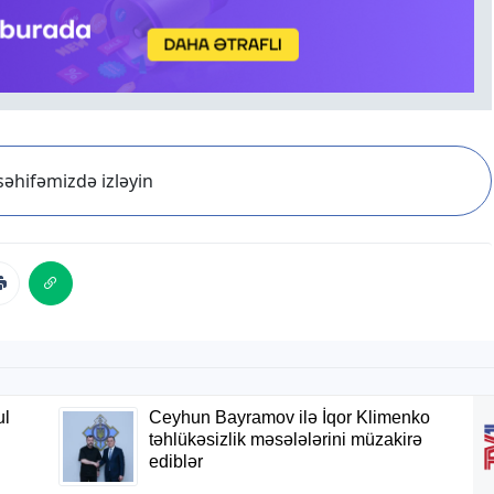
əhifəmizdə izləyin