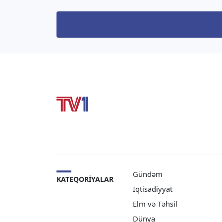
ilə görüşüb. “TV1” xəbər verir ki,
təqdi
bu barədə nazir “X” sosial
xəbər 
media hesabında paylaşım
Xarici
edib. Bildirilib […]
İnfor
Depar
müavi
Gündəm
KATEQORIYALAR
İqtisadiyyat
Elm və Təhsil
Dünya