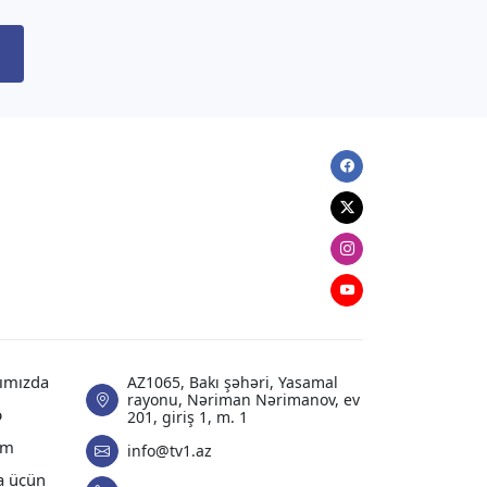
Rusiyadan Ermənistana
Azərbaycandan keçməklə 14 vaqon
buğda göndərilib
06.08.2026
10:55
XARICI SIYASƏT
Facebook
Ceyhun Bayramov Ukraynanın
Twitter
müharibədə həlak olmuş
müdafiəçilərinin xatirə
Instagram
memorialını ziyarət edib
Youtube
06.08.2026
10:35
DÜNYA
Paşinyan Aİİ-nin iclasında iştirak
ımızda
AZ1065, Bakı şəhəri, Yasamal
rayonu, Nəriman Nərimanov, ev
etmək üçün Qırğızıstana gedib
ə
201, giriş 1, m. 1
am
info@tv1.az
06.08.2026
10:20
a üçün