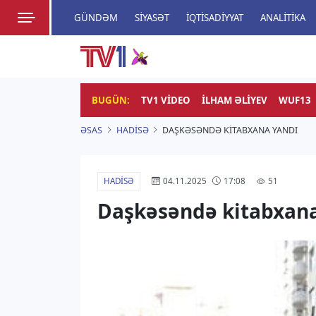
GÜNDƏM
SIYASƏT
İQTISADIYYAT
ANALITIKA
HADISƏ
TV1
Zamanı bizimlə yaşa!
BUGÜN:
TV1 VIDEO
İLHAM ƏLIYEV
WUF13
ƏSAS
HADISƏ
DAŞKƏSƏNDƏ KITABXANA YANDI
HADISƏ
51
04.11.2025
17:08
Daşkəsəndə kitabxan