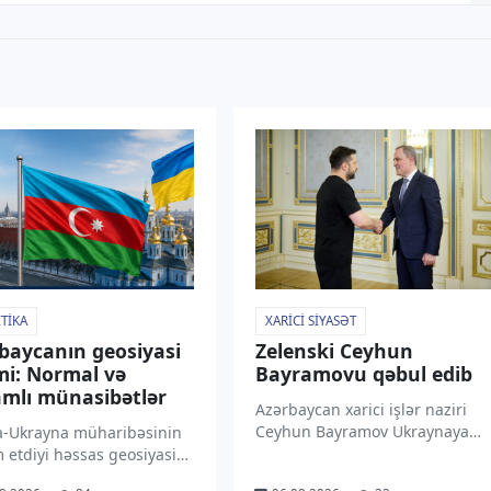
TIKA
XARICI SIYASƏT
baycanın geosiyasi
Zelenski Ceyhun
mi: Normal və
Bayramovu qəbul edib
mlı münasibətlər
Azərbaycan xarici işlər naziri
Ceyhun Bayramov Ukraynaya
a-Ukrayna müharibəsinin
rəsmi səfəri çərçivəsində
 etdiyi həssas geosiyasi
Prezident Volodimir Zelenski
də xarici işlər naziri