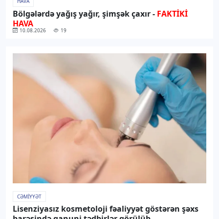
HAVA
Bölgələrdə yağış yağır, şimşək çaxır -
FAKTİKİ
HAVA
10.08.2026
19
CƏMIYYƏT
Lisenziyasız kosmetoloji fəaliyyət göstərən şəxs
barəsində qanuni tədbirlər görülüb