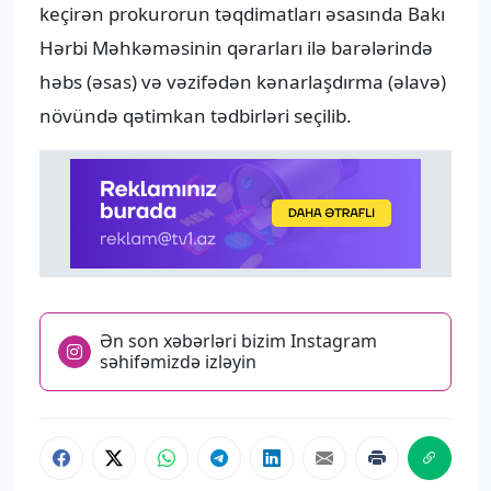
keçirən prokurorun təqdimatları əsasında Bakı
Hərbi Məhkəməsinin qərarları ilə barələrində
həbs (əsas) və vəzifədən kənarlaşdırma (əlavə)
növündə qətimkan tədbirləri seçilib.
Ən son xəbərləri bizim Instagram
səhifəmizdə izləyin