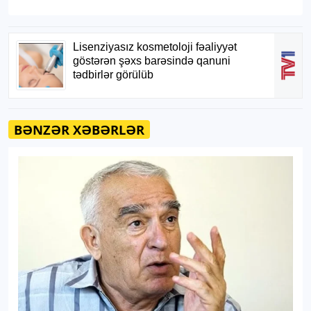
BƏNZƏR XƏBƏRLƏR