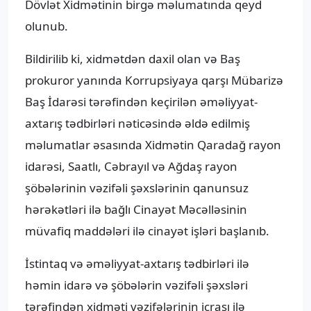
Dövlət Xidmətinin birgə məlumatında qeyd
olunub.
Bildirilib ki, xidmətdən daxil olan və Baş
prokuror yanında Korrupsiyaya qarşı Mübarizə
Baş İdarəsi tərəfindən keçirilən əməliyyat-
axtarış tədbirləri nəticəsində əldə edilmiş
məlumatlar əsasında Xidmətin Qaradağ rayon
idarəsi, Saatlı, Cəbrayıl və Ağdaş rayon
şöbələrinin vəzifəli şəxslərinin qanunsuz
hərəkətləri ilə bağlı Cinayət Məcəlləsinin
müvafiq maddələri ilə cinayət işləri başlanıb.
İstintaq və əməliyyat-axtarış tədbirləri ilə
həmin idarə və şöbələrin vəzifəli şəxsləri
tərəfindən xidməti vəzifələrinin icrası ilə