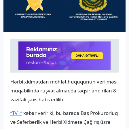
Hərbi xidmətdən möhlət hüququnun verilməsi
müqabilində rüşvət almaqda təqsirləndirilən 8
vəzifəli şəxs həbs edilib.
“TV1”
xəbər verir ki, bu barədə Baş Prokurorluq
və Səfərbərlik və Hərbi Xidmətə Çağırış üzrə