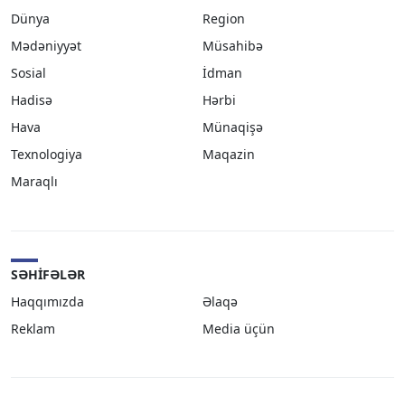
Dünya
Region
Mədəniyyət
Müsahibə
Sosial
İdman
Hadisə
Hərbi
Hava
Münaqişə
Texnologiya
Maqazin
Maraqlı
SƏHIFƏLƏR
Haqqımızda
Əlaqə
Reklam
Media üçün