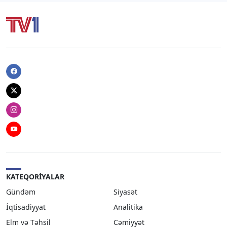
Facebook
Twitter
Instagram
Youtube
KATEQORIYALAR
Gündəm
Siyasət
İqtisadiyyat
Analitika
Elm və Təhsil
Cəmiyyət