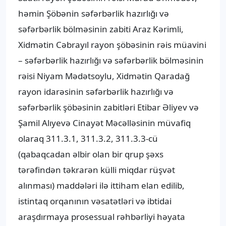
həmin Şöbənin səfərbərlik hazırlığı və
səfərbərlik bölməsinin zabiti Araz Kərimli,
Xidmətin Cəbrayıl rayon şöbəsinin rəis müavini
– səfərbərlik hazırlığı və səfərbərlik bölməsinin
rəisi Niyam Mədətsoylu, Xidmətin Qaradağ
rayon idarəsinin səfərbərlik hazırlığı və
səfərbərlik şöbəsinin zabitləri Etibar Əliyev və
Şamil Alıyevə Cinayət Məcəlləsinin müvafiq
olaraq 311.3.1, 311.3.2, 311.3.3-cü
(qabaqcadan əlbir olan bir qrup şəxs
tərəfindən təkrarən külli miqdar rüşvət
alınması) maddələri ilə ittiham elan edilib,
istintaq orqanının vəsatətləri və ibtidai
araşdırmaya prosessual rəhbərliyi həyata