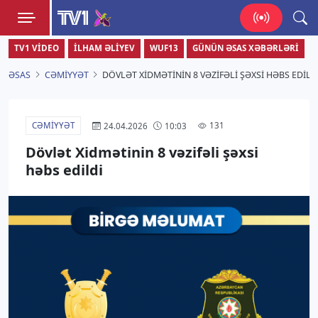
TV1
TV1 VIDEO
İLHAM ƏLIYEV
WUF13
GÜNÜN ƏSAS XƏBƏRLƏRI
Zamanı bizimlə yaşa!
ƏSAS
CƏMIYYƏT
DÖVLƏT XIDMƏTININ 8 VƏZIFƏLI ŞƏXSI HƏBS EDILD
CƏMIYYƏT
131
24.04.2026
10:03
Dövlət Xidmətinin 8 vəzifəli şəxsi
həbs edildi