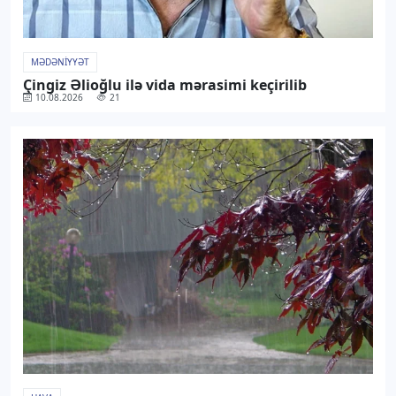
MƏDƏNIYYƏT
Çingiz Əlioğlu ilə vida mərasimi keçirilib
10.08.2026
21