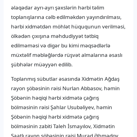
əlaqədar ayrı-ayrı şəxslərin hərbi təlim
toplanışlarına cəlb edilməkdən yayındırılması,
hərbi xidmətdən möhlət hüququnun verilməsi,
ölkədən çıxışına məhdudiyyət tətbiq
edilməməsi və digər bu kimi məqsədlərlə
müxtəlif məbləğlərdə rüşvət almalarına əsaslı
şübhələr müəyyən edilib.
Toplanmış sübutlar əsasında Xidmətin Ağdaş
rayon şöbəsinin rəisi Nurlan Abbasov, həmin
Şöbənin həqiqi hərbi xidmətə çağırış
bölməsinin rəisi Şahlar Usubəliyev, həmin
Şöbənin həqiqi hərbi xidmətə çağırış
bölməsinin zabiti Taleh İsmayılov, Xidmətin
Saatlı rayon şöbəsinin rəisi Murad Əhmədov,