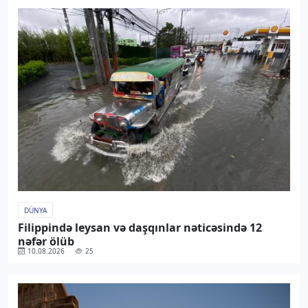
DÜNYA
Filippində leysan və daşqınlar nəticəsində 12
nəfər ölüb
10.08.2026
25