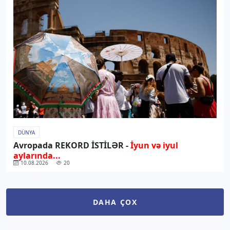
DÜNYA
Avropada REKORD İSTİLƏR -
İyun və iyul
aylarında...
10.08.2026
20
DAHA ÇOX