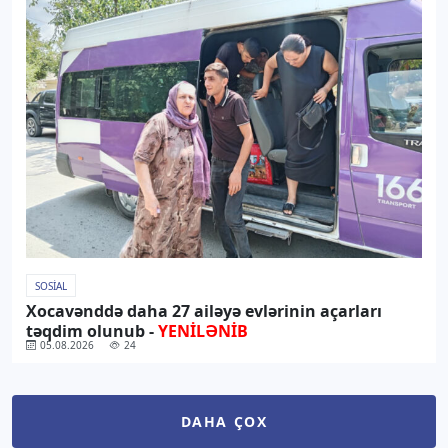
SOSIAL
Xocavənddə daha 27 ailəyə evlərinin açarları
təqdim olunub -
YENİLƏNİB
05.08.2026
24
DAHA ÇOX