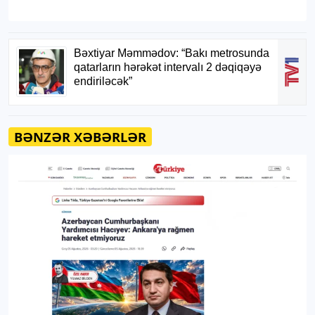
BƏNZƏR XƏBƏRLƏR