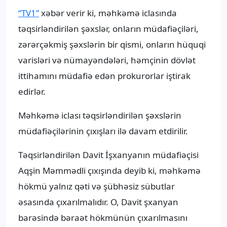
“TV1”
xəbər verir ki, məhkəmə iclasında
təqsirləndirilən şəxslər, onların müdafiəçiləri,
zərərçəkmiş şəxslərin bir qismi, onların hüquqi
varisləri və nümayəndələri, həmçinin dövlət
ittihamını müdafiə edən prokurorlar iştirak
edirlər.
Məhkəmə iclası təqsirləndirilən şəxslərin
müdafiəçilərinin çıxışları ilə davam etdirilir.
Təqsirləndirilən Davit İşxanyanın müdafiəçisi
Aqşin Məmmədli çıxışında deyib ki, məhkəmə
hökmü yalnız qəti və şübhəsiz sübutlar
əsasında çıxarılmalıdır. O, Davit şxanyan
barəsində bəraət hökmünün çıxarılmasını