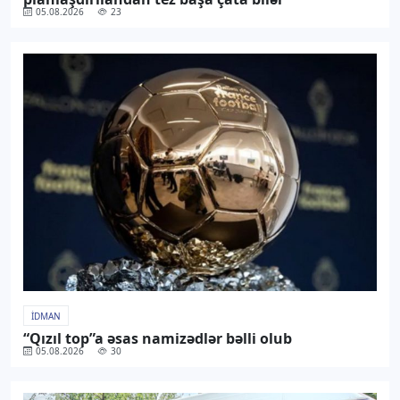
05.08.2026
23
İDMAN
“Qızıl top”a əsas namizədlər bəlli olub
05.08.2026
30