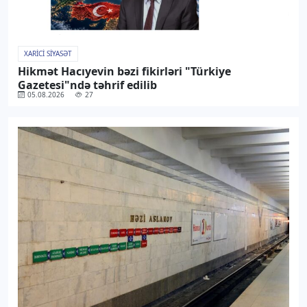
XARICI SIYASƏT
Hikmət Hacıyevin bəzi fikirləri "Türkiye
Gazetesi"ndə təhrif edilib
05.08.2026
27