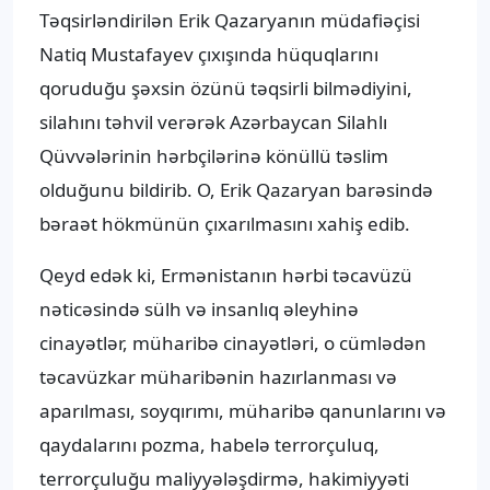
Təqsirləndirilən Erik Qazaryanın müdafiəçisi
Natiq Mustafayev çıxışında hüquqlarını
qoruduğu şəxsin özünü təqsirli bilmədiyini,
silahını təhvil verərək Azərbaycan Silahlı
Qüvvələrinin hərbçilərinə könüllü təslim
olduğunu bildirib. O, Erik Qazaryan barəsində
bəraət hökmünün çıxarılmasını xahiş edib.
Qeyd edək ki, Ermənistanın hərbi təcavüzü
nəticəsində sülh və insanlıq əleyhinə
cinayətlər, müharibə cinayətləri, o cümlədən
təcavüzkar müharibənin hazırlanması və
aparılması, soyqırımı, müharibə qanunlarını və
qaydalarını pozma, habelə terrorçuluq,
terrorçuluğu maliyyələşdirmə, hakimiyyəti