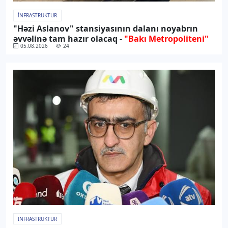
İNFRASTRUKTUR
"Həzi Aslanov" stansiyasının dalanı noyabrın
əvvəlinə tam hazır olacaq -
"Bakı Metropoliteni"
05.08.2026
24
İNFRASTRUKTUR