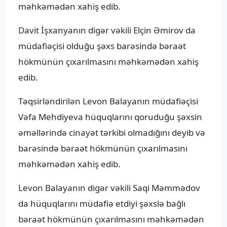
məhkəmədən xahiş edib.
Davit İşxanyanın digər vəkili Elçin Əmirov da
müdafiəçisi olduğu şəxs barəsində bəraət
hökmünün çıxarılmasını məhkəmədən xahiş
edib.
Təqsirləndirilən Levon Balayanın müdafiəçisi
Vəfa Mehdiyeva hüquqlarını qoruduğu şəxsin
əməllərində cinayət tərkibi olmadığını deyib və
barəsində bəraət hökmünün çıxarılmasını
məhkəmədən xahiş edib.
Levon Balayanın digər vəkili Saqi Məmmədov
da hüquqlarını müdafiə etdiyi şəxslə bağlı
bəraət hökmünün çıxarılmasını məhkəmədən