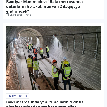
Bəxtiyar Məmmədov: "Bakı metrosunda
qatarların hərəkət intervalı 2 dəqiqəyə
endiriləcək"
05.08.2026
21
İNFRASTRUKTUR
Bakı metrosunda yeni tunellərin tikintisi
planlaşdırılandan tez başa çata bilər