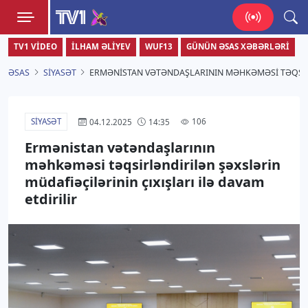
TV1
TV1 VIDEO
İLHAM ƏLIYEV
WUF13
GÜNÜN ƏSAS XƏBƏRLƏRI
Zamanı bizimlə yaşa!
ƏSAS
SIYASƏT
ERMƏNISTAN VƏTƏNDAŞLARININ MƏHKƏMƏSI TƏQSIRL
SIYASƏT
106
04.12.2025
14:35
Ermənistan vətəndaşlarının
məhkəməsi təqsirləndirilən şəxslərin
müdafiəçilərinin çıxışları ilə davam
etdirilir