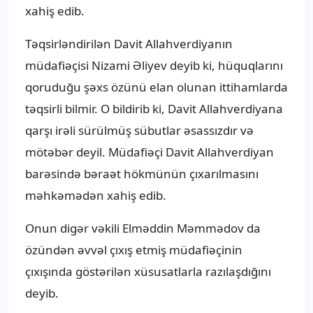
xahiş edib.
Təqsirləndirilən Davit Allahverdiyanın
müdafiəçisi Nizami Əliyev deyib ki, hüquqlarını
qoruduğu şəxs özünü elan olunan ittihamlarda
təqsirli bilmir. O bildirib ki, Davit Allahverdiyana
qarşı irəli sürülmüş sübutlar əsassızdır və
mötəbər deyil. Müdafiəçi Davit Allahverdiyan
barəsində bəraət hökmünün çıxarılmasını
məhkəmədən xahiş edib.
Onun digər vəkili Elməddin Məmmədov da
özündən əvvəl çıxış etmiş müdafiəçinin
çıxışında göstərilən xüsusatlarla razılaşdığını
deyib.