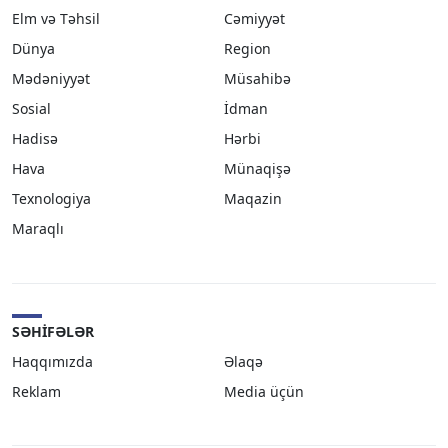
Elm və Təhsil
Cəmiyyət
Dünya
Region
Mədəniyyət
Müsahibə
Sosial
İdman
Hadisə
Hərbi
Hava
Münaqişə
Texnologiya
Maqazin
Maraqlı
SƏHIFƏLƏR
Haqqımızda
Əlaqə
Reklam
Media üçün