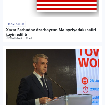
RƏSMI XƏBƏR
Xəzər Fərhadov Azərbaycan Malayziyadakı səfiri
təyin edilib
07.08.2026
23