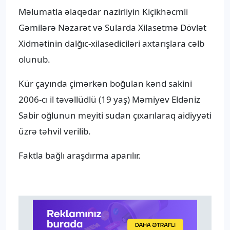
Məlumatla əlaqədar nazirliyin Kiçikhəcmli
Gəmilərə Nəzarət və Sularda Xilasetmə Dövlət
Xidmətinin dalğıc-xilasediciləri axtarışlara cəlb
olunub.
Kür çayında çimərkən boğulan kənd sakini
2006-cı il təvəllüdlü (19 yaş) Məmiyev Eldəniz
Sabir oğlunun meyiti sudan çıxarılaraq aidiyyəti
üzrə təhvil verilib.
Faktla bağlı araşdırma aparılır.