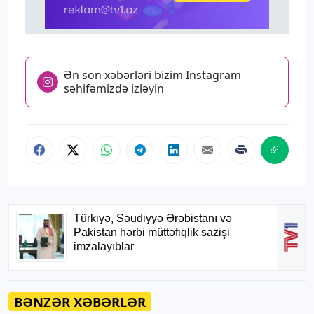
Ən son xəbərləri bizim Instagram
səhifəmizdə izləyin
BƏNZƏR XƏBƏRLƏR