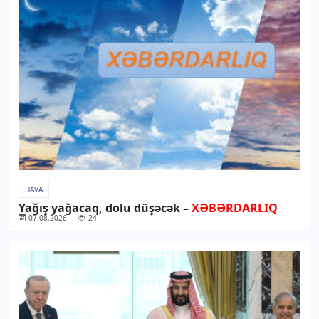
HAVA
Yağış yağacaq, dolu düşəcək –
XƏBƏRDARLIQ
07.08.2026
24