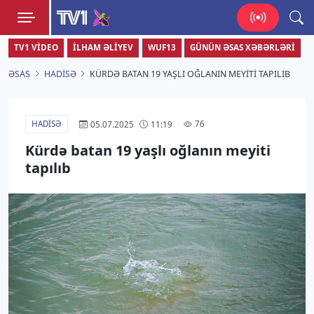
TV1
TV1 VIDEO
İLHAM ƏLIYEV
WUF13
GÜNÜN ƏSAS XƏBƏRLƏRI
Zamanı bizimlə yaşa!
ƏSAS
HADISƏ
KÜRDƏ BATAN 19 YAŞLI OĞLANIN MEYITI TAPILIB
HADISƏ
76
05.07.2025
11:19
Kürdə batan 19 yaşlı oğlanın meyiti
tapılıb