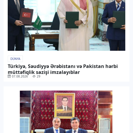
DÜNYA
Türkiyə, Səudiyyə Ərəbistanı və Pakistan hərbi
müttəfiqlik sazişi imzalayıblar
07.08.2026
29