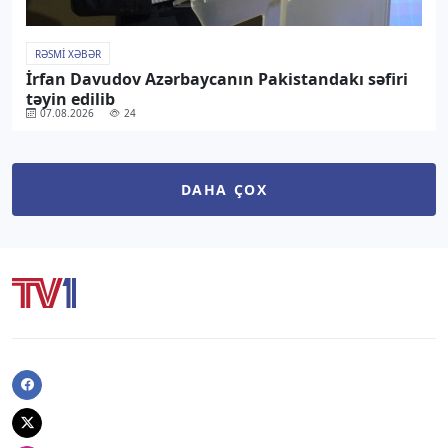
RƏSMI XƏBƏR
İrfan Davudov Azərbaycanın Pakistandakı səfiri
təyin edilib
07.08.2026
24
DAHA ÇOX
Facebook
Twitter