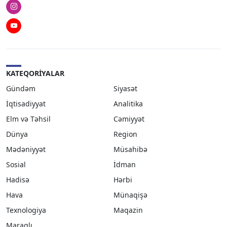
Instagram
Youtube
KATEQORIYALAR
Gündəm
Siyasət
İqtisadiyyat
Analitika
Elm və Təhsil
Cəmiyyət
Dünya
Region
Mədəniyyət
Müsahibə
Sosial
İdman
Hadisə
Hərbi
Hava
Münaqişə
Texnologiya
Maqazin
Maraqlı