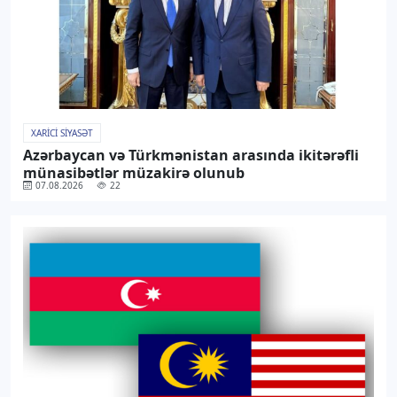
XARICI SIYASƏT
Azərbaycan və Türkmənistan arasında ikitərəfli
münasibətlər müzakirə olunub
07.08.2026
22