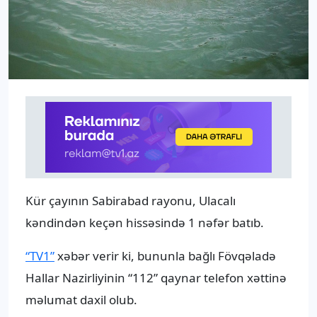
Kür çayının Sabirabad rayonu, Ulacalı
kəndindən keçən hissəsində 1 nəfər batıb.
“TV1”
xəbər verir ki, bununla bağlı Fövqəladə
Hallar Nazirliyinin “112” qaynar telefon xəttinə
məlumat daxil olub.