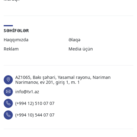
SƏHIFƏLƏR
Haqqımızda
Əlaqə
Reklam
Media üçün
AZ1065, Bakı şəhəri, Yasamal rayonu, Nəriman
Nərimanov, ev 201, giriş 1, m. 1
info@tv1.az
(+994 12) 510 07 07
(+994 10) 544 07 07