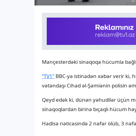
Mançesterdəki sinaqoqa hücumla bağlı üç
“TV1”
BBC-yə istinadən xəbər verir ki, h
vətəndaşı Cihad əl-Şamiənin polisin əm
Qeyd edək ki, dünən yəhudilər üçün 
sinaqoqlardan birinə bıçaqlı hücum həya
Hadisə nəticəsində 2 nəfər ölüb, 3 nəfər