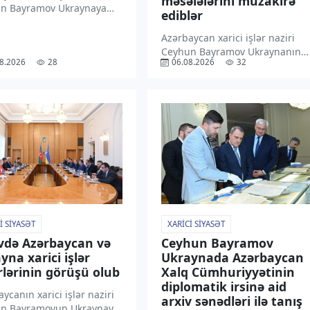
məsələlərini müzakirə
n Bayramov Ukraynaya
ediblər
səfəri çərçivəsində
dent Volodimir Zelenski
Azərbaycan xarici işlər naziri
indən qəbul olunmaqdan
Ceyhun Bayramov Ukraynanın
8.2026
28
06.08.2026
32
nluğunu ifadə edib.
Milli Təhlükəsizlik və Müdafiə
xəbər verir ki, C. Bayramov
Şurasının katibi İqor Klimenko
ədə “X” sosial
ilə görüşüb. “TV1” xəbər verir ki,
əsində paylaşım […]
bu barədə nazir “X” sosial
media hesabında paylaşım
edib. Bildirilib […]
I SIYASƏT
XARICI SIYASƏT
vdə Azərbaycan və
Ceyhun Bayramov
yna xarici işlər
Ukraynada Azərbaycan
rlərinin görüşü olub
Xalq Cümhuriyyətinin
diplomatik irsinə aid
ycanın xarici işlər naziri
arxiv sənədləri ilə tanış
n Bayramovun Ukraynaya