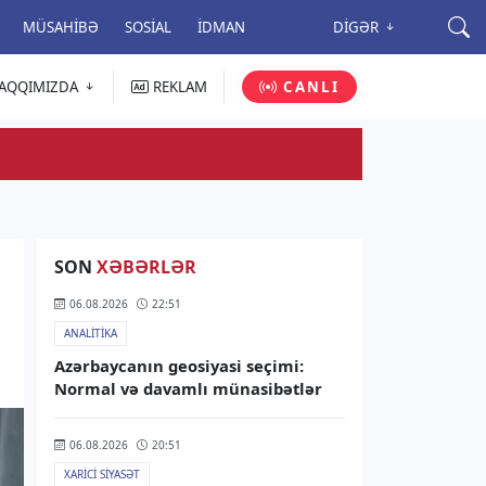
MÜSAHIBƏ
SOSIAL
İDMAN
DIGƏR
AQQIMIZDA
REKLAM
CANLI
SON
XƏBƏRLƏR
06.08.2026
22:51
ANALITIKA
Azərbaycanın geosiyasi seçimi:
Normal və davamlı münasibətlər
06.08.2026
20:51
XARICI SIYASƏT