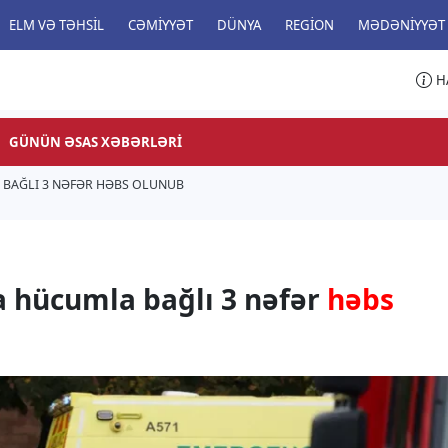
ELM VƏ TƏHSIL
CƏMIYYƏT
DÜNYA
REGION
MƏDƏNIYYƏT
H
GÜNÜN ƏSAS XƏBƏRLƏRI
BAĞLI 3 NƏFƏR HƏBS OLUNUB
 hücumla bağlı 3 nəfər
həbs