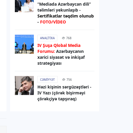
sanksiyaları genişləndirib
“Mediada Azərbaycan dili”
təlimləri yekunlaşıb -
Sertifikatlar təqdim olunub
06.08.2026
13:49
-
FOTO/VİDEO
XARICI SIYASƏT
Elman Abdullayev UNESCO-dan geri
ANALITIKA
768
çağırılıb, yerinə təyinat olub
IV Şuşa Qlobal Media
Forumu:
Azərbaycanın
06.08.2026
13:32
xarici siyasət və inkişaf
strategiyası
DÜNYA
Rəsmi Kiyev: ABŞ nümayəndə
heyətinin Ukraynaya səfərini
CƏMIYYƏT
756
gözləyirik
Həzi kişinin sərgüzəştləri -
IV Yazı (çörək bişirməyi
çörəkçiyə tapşıraq)
06.08.2026
13:29
RƏSMI XƏBƏR
Bəxtiyar Aslanbəyli “Şöhrət” ordeni
ilə təltif edilib