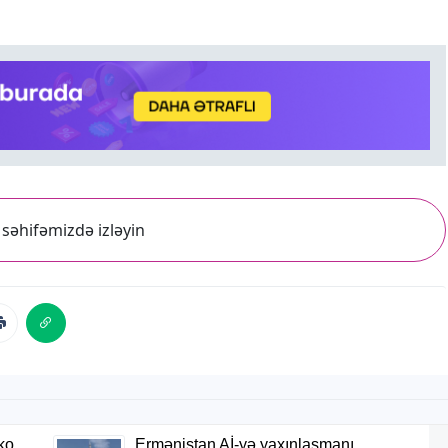
səhifəmizdə izləyin