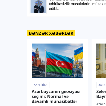
BƏNZƏR XƏBƏRLƏR
ANALITIKA
XARIC
Azərbaycanın geosiyasi
Zele
seçimi: Normal və
Bayr
davamlı münasibətlər
Azərba