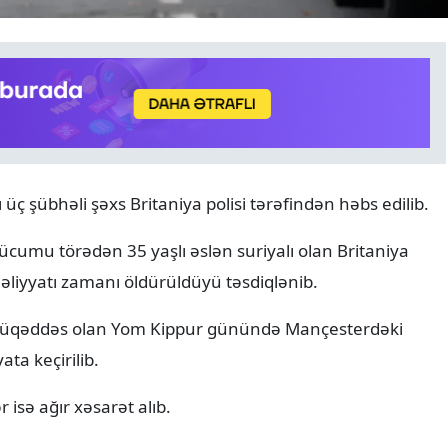
ANALITIKA
06.08.2026
 şübhəli şəxs Britaniya polisi tərəfindən həbs edilib.
Azərbaycanın geosiyasi seç
Normal və davamlı münasi
ücumu törədən 35 yaşlı əslən suriyalı olan Britaniya
əliyyatı zamanı öldürüldüyü təsdiqlənib.
müqəddəs olan Yom Kippur günündə Mançesterdəki
ta keçirilib.
 isə ağır xəsarət alıb.