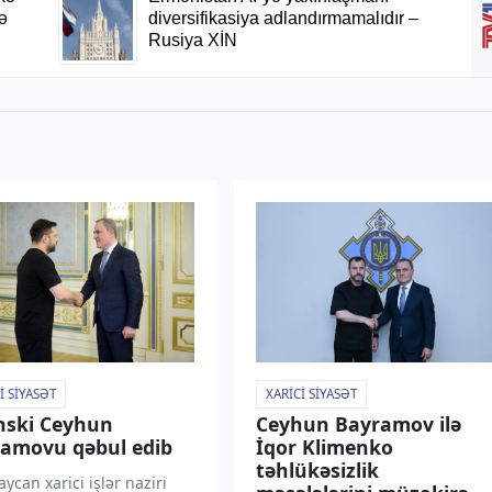
I SIYASƏT
XARICI SIYASƏT
nski Ceyhun
Ceyhun Bayramov ilə
amovu qəbul edib
İqor Klimenko
təhlükəsizlik
ycan xarici işlər naziri