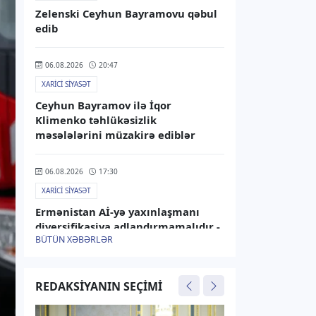
Zelenski Ceyhun Bayramovu qəbul
edib
06.08.2026
20:47
XARICI SIYASƏT
Ceyhun Bayramov ilə İqor
Klimenko təhlükəsizlik
məsələlərini müzakirə ediblər
06.08.2026
17:30
XARICI SIYASƏT
Ermənistan Aİ-yə yaxınlaşmanı
diversifikasiya adlandırmamalıdır -
BÜTÜN XƏBƏRLƏR
Rusiya XİN
06.08.2026
15:25
REDAKSIYANIN SEÇIMI
XARICI SIYASƏT