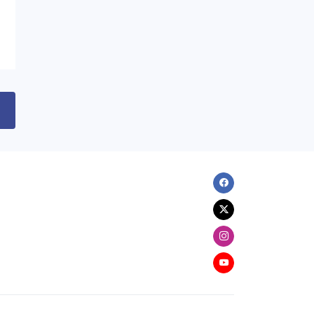
XARICI SIYASƏT
Ceyhun Bayramov Ukraynanın
müharibədə həlak olmuş
müdafiəçilərinin xatirə
memorialını ziyarət edib
06.08.2026
10:35
DÜNYA
Paşinyan Aİİ-nin iclasında iştirak
etmək üçün Qırğızıstana gedib
Facebook
06.08.2026
10:20
Twitter
İKT
Instagram
Beş İcra Hakimiyyəti İT sistemlərini
“Hökumət buludu”na köçürüb
Youtube
06.08.2026
10:07