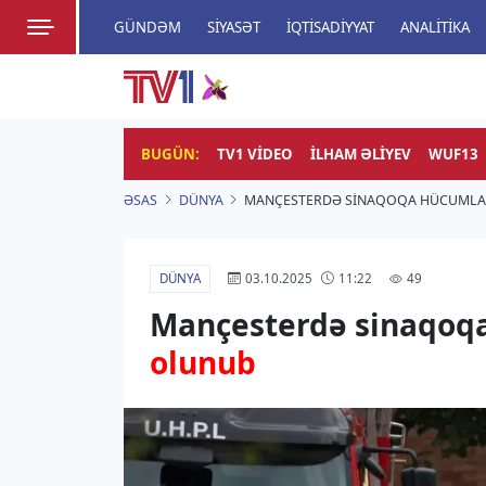
GÜNDƏM
SIYASƏT
İQTISADIYYAT
ANALITIKA
HADISƏ
TV1
Zamanı bizimlə yaşa!
BUGÜN:
TV1 VIDEO
İLHAM ƏLIYEV
WUF13
ƏSAS
DÜNYA
MANÇESTERDƏ SINAQOQA HÜCUMLA 
DÜNYA
49
03.10.2025
11:22
Mançesterdə sinaqoqa
olunub