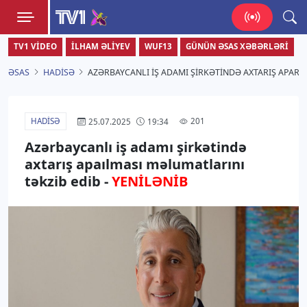
TV1
TV1 VIDEO
İLHAM ƏLIYEV
WUF13
GÜNÜN ƏSAS XƏBƏRLƏRI
Zamanı bizimlə yaşa!
ƏSAS
HADISƏ
AZƏRBAYCANLI IŞ ADAMI ŞIRKƏTINDƏ AXTARIŞ APARI
HADISƏ
201
25.07.2025
19:34
Azərbaycanlı iş adamı şirkətində
axtarış apaılması məlumatlarını
təkzib edib -
YENİLƏNİB