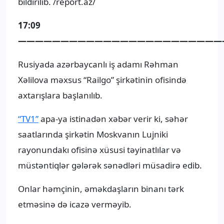
bildirilib. /report.az/
17:09
————————————————————————
Rusiyada azərbaycanlı iş adamı Rəhman
Xəlilova məxsus “Railgo” şirkətinin ofisində
axtarışlara başlanılıb.
“TV1”
apa-ya istinadən xəbər verir ki, səhər
saatlarında şirkətin Moskvanın Lujniki
rayonundakı ofisinə xüsusi təyinatlılar və
müstəntiqlər gələrək sənədləri müsadirə edib.
Onlar həmçinin, əməkdaşların binanı tərk
etməsinə də icazə verməyib.