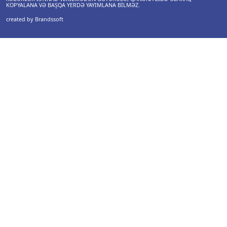
KOPYALANA VƏ BAŞQA YERDƏ YAYIMLANA BILMƏZ.
created by Brandssoft