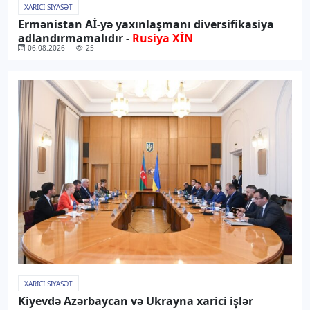
XARICI SIYASƏT
Ermənistan Aİ-yə yaxınlaşmanı diversifikasiya
adlandırmamalıdır -
Rusiya XİN
06.08.2026
25
XARICI SIYASƏT
Kiyevdə Azərbaycan və Ukrayna xarici işlər