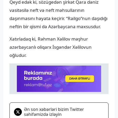
Qeyd edək ki, sözügedən şirkət Qara dəniz
vasitəsilə neft və neft məhsullarının
daşınmasını həyata keçirir. “Railgo”nun daşıdığı
neftin bir qismi də Azərbaycana məxsusdur.
Xatırladaq ki, Rəhman Xəlilov məşhur
azərbaycanlı oliqarx İsgəndər Xəlilovun
oğludur.
Ən son xəbərləri bizim Twitter
səhifəmizdə izləyin