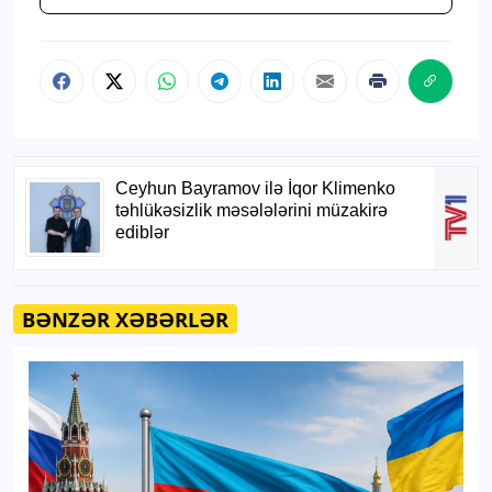
BƏNZƏR XƏBƏRLƏR