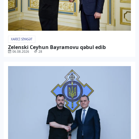
XARICI SIYASƏT
Zelenski Ceyhun Bayramovu qəbul edib
06.08.2026
28