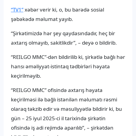
“TV1”
xəbər verir ki, o, bu barədə sosial
şəbəkədə məlumat yayıb.
“Şirkətimizdə hər şey qaydasındadır, heç bir
axtarış olmayıb, sakitlikdir”, – deyə o bildirib.
“REILGO MMC”-dən bildirilib ki, şirkətlə bağlı hər
hansı əməliyyat-istintaq tədbirləri həyata
keçirilməyib.
“REILGO MMC” ofisində axtarış həyata
keçirilməsi ilə bağlı istənilən məlumatı rəsmi
olaraq təkzib edir və məsuliyyətlə bildirir ki, bu
gün – 25 iyul 2025-ci il tarixində şirkətin
ofisində iş adi rejimdə aparılıb”, – şirkətdən