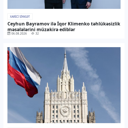
XARICI SIYASƏT
Ceyhun Bayramov ilə İqor Klimenko təhlükəsizlik
məsələlərini müzakirə ediblər
06.08.2026
32