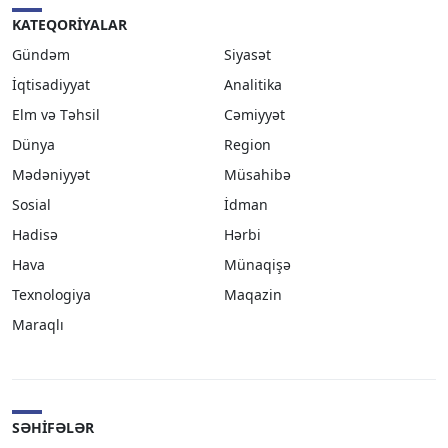
KATEQORIYALAR
Gündəm
Siyasət
İqtisadiyyat
Analitika
Elm və Təhsil
Cəmiyyət
Dünya
Region
Mədəniyyət
Müsahibə
Sosial
İdman
Hadisə
Hərbi
Hava
Münaqişə
Texnologiya
Maqazin
Maraqlı
SƏHIFƏLƏR