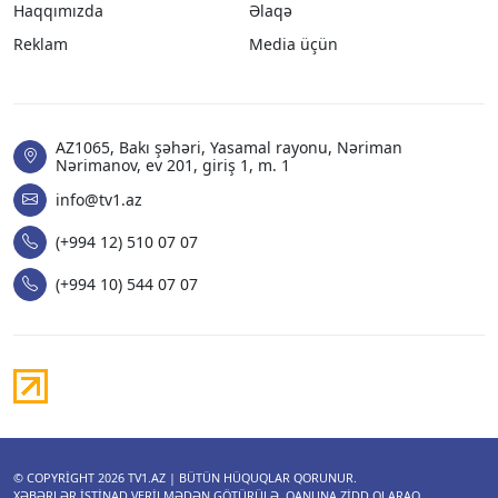
Haqqımızda
Əlaqə
Reklam
Media üçün
AZ1065, Bakı şəhəri, Yasamal rayonu, Nəriman
Nərimanov, ev 201, giriş 1, m. 1
info@tv1.az
(+994 12) 510 07 07
(+994 10) 544 07 07
© COPYRIGHT 2026
TV1.AZ
| BÜTÜN HÜQUQLAR QORUNUR.
XƏBƏRLƏR ISTINAD VERILMƏDƏN GÖTÜRÜLƏ, QANUNA ZIDD OLARAQ