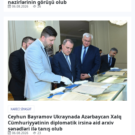
nazirlərinin görüşü olub
06.08.2026
26
XARICI SIYASƏT
Ceyhun Bayramov Ukraynada Azərbaycan Xalq
Cümhuriyyətinin diplomatik irsinə aid arxiv
sənədləri ilə tanış olub
06.08.2026
23