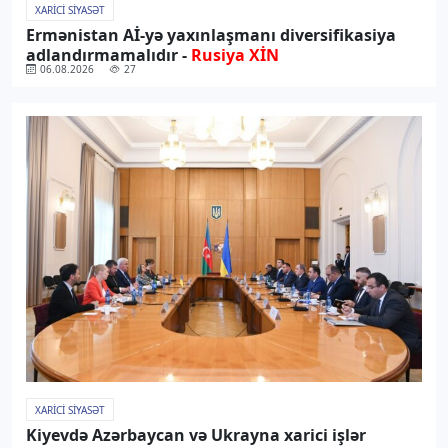
XARICI SIYASƏT
Ermənistan Aİ-yə yaxınlaşmanı diversifikasiya
adlandırmamalıdır -
Rusiya XİN
06.08.2026
27
XARICI SIYASƏT
Kiyevdə Azərbaycan və Ukrayna xarici işlər