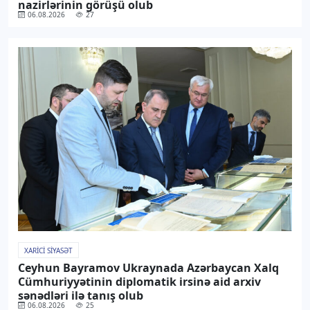
nazirlərinin görüşü olub
06.08.2026
27
XARICI SIYASƏT
Ceyhun Bayramov Ukraynada Azərbaycan Xalq
Cümhuriyyətinin diplomatik irsinə aid arxiv
sənədləri ilə tanış olub
06.08.2026
25