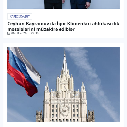
XARICI SIYASƏT
Ceyhun Bayramov ilə İqor Klimenko təhlükəsizlik
məsələlərini müzakirə ediblər
06.08.2026
36