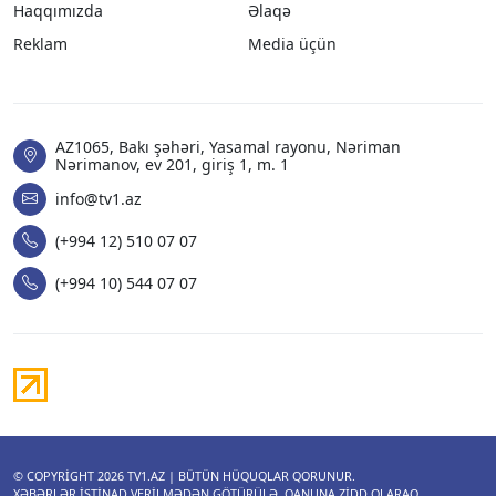
Haqqımızda
Əlaqə
Reklam
Media üçün
AZ1065, Bakı şəhəri, Yasamal rayonu, Nəriman
Nərimanov, ev 201, giriş 1, m. 1
info@tv1.az
(+994 12) 510 07 07
(+994 10) 544 07 07
© COPYRIGHT 2026
TV1.AZ
| BÜTÜN HÜQUQLAR QORUNUR.
XƏBƏRLƏR ISTINAD VERILMƏDƏN GÖTÜRÜLƏ, QANUNA ZIDD OLARAQ