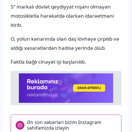
5” markalı dövlət qeydiyyat nişanı olmayan
motosikletlə hərəkətdə olarkən idarəetməni
itirib.
O, yolun kənarında olan daş lövhəyə çırpılıb və
aldığı xəsarətlərdən hadisə yerində ölüb.
Faktla bağlı cinayət işi başlanılıb.
Ən son xəbərləri bizim Instagram
səhifəmizdə izləyin