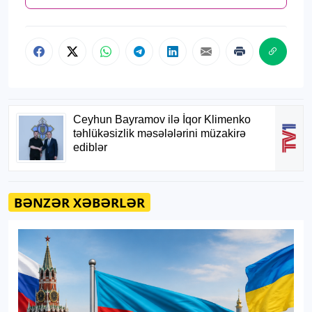
BƏNZƏR XƏBƏRLƏR