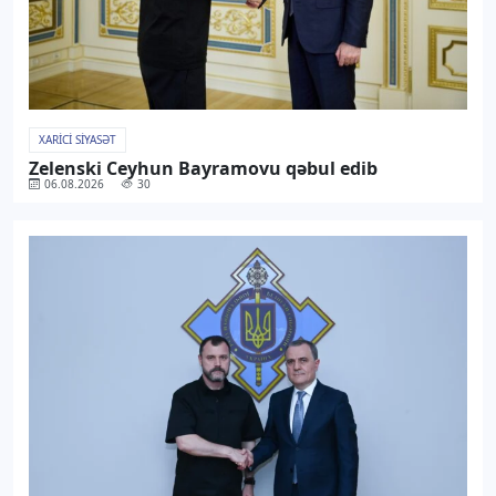
XARICI SIYASƏT
Zelenski Ceyhun Bayramovu qəbul edib
06.08.2026
30