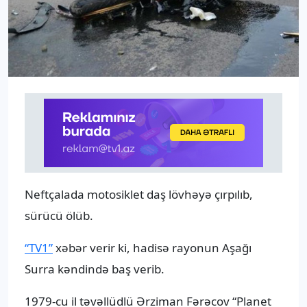
Neftçalada motosiklet daş lövhəyə çırpılıb,
sürücü ölüb.
“TV1”
xəbər verir ki, hadisə rayonun Aşağı
Surra kəndində baş verib.
1979-cu il təvəllüdlü Ərziman Fərəcov “Planet