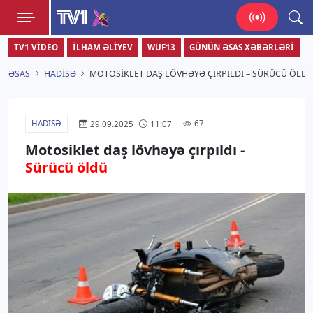
TV1
TV1 VIDEO
İLHAM ƏLIYEV
WUF13
GÜNÜN ƏSAS XƏBƏRLƏRI
Zamanı bizimlə yaşa!
ƏSAS
HADISƏ
MOTOSIKLET DAŞ LÖVHƏYƏ ÇIRPILDI – SÜRÜCÜ ÖLD
HADISƏ
67
29.09.2025
11:07
Motosiklet daş lövhəyə çırpıldı -
Sürücü öldü