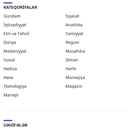
KATEQORIYALAR
Gündəm
Siyasət
İqtisadiyyat
Analitika
Elm və Təhsil
Cəmiyyət
Dünya
Region
Mədəniyyət
Müsahibə
Sosial
İdman
Hadisə
Hərbi
Hava
Münaqişə
Texnologiya
Maqazin
Maraqlı
SƏHIFƏLƏR