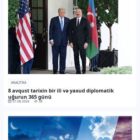
ANALITIKA
8 avqust tarixin bir ili və yaxud diplomatik
uğurun 365 günü
07.08.2026
38