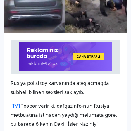
Rusiya polisi toy karvanında atəş açmaqda
şübhəli bilinən şəxsləri saxlayıb.
“TV1
” xəbər verir ki, qafqazinfo-nun Rusiya
mətbuatına istinadən yaydığı məlumata görə,
bu barədə ölkənin Daxili İşlər Nazirliyi