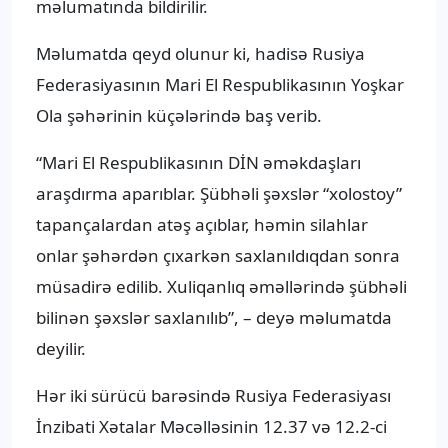
məlumatında bildirilir.
Məlumatda qeyd olunur ki, hadisə Rusiya
Federasiyasının Mari El Respublikasının Yoşkar
Ola şəhərinin küçələrində baş verib.
“Mari El Respublikasının DİN əməkdaşları
araşdırma aparıblar. Şübhəli şəxslər “xolostoy”
tapançalardan atəş açıblar, həmin silahlar
onlar şəhərdən çıxarkən saxlanıldıqdan sonra
müsadirə edilib. Xuliqanlıq əməllərində şübhəli
bilinən şəxslər saxlanılıb”, – deyə məlumatda
deyilir.
Hər iki sürücü barəsində Rusiya Federasiyası
İnzibati Xətalar Məcəlləsinin 12.37 və 12.2-ci