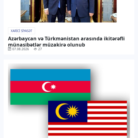
XARICI SIYASƏT
Azərbaycan və Türkmənistan arasında ikitərəfli
münasibətlər müzakirə olunub
07.08.2026
27