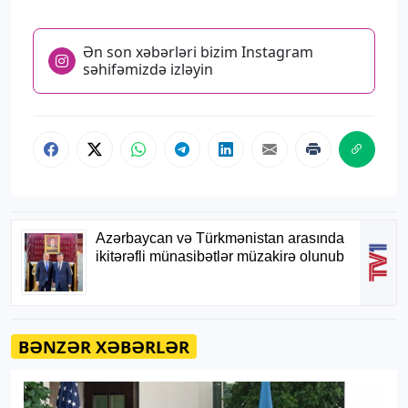
Ən son xəbərləri bizim Instagram
səhifəmizdə izləyin
BƏNZƏR XƏBƏRLƏR