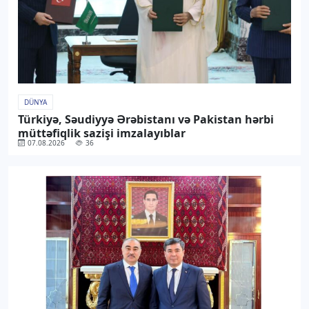
DÜNYA
Türkiyə, Səudiyyə Ərəbistanı və Pakistan hərbi
müttəfiqlik sazişi imzalayıblar
07.08.2026
36