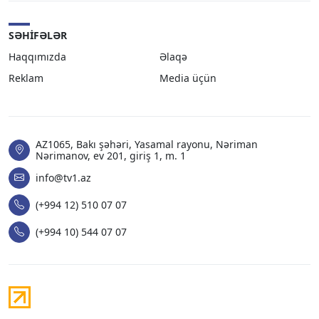
SƏHIFƏLƏR
Haqqımızda
Əlaqə
Reklam
Media üçün
AZ1065, Bakı şəhəri, Yasamal rayonu, Nəriman
Nərimanov, ev 201, giriş 1, m. 1
info@tv1.az
(+994 12) 510 07 07
(+994 10) 544 07 07