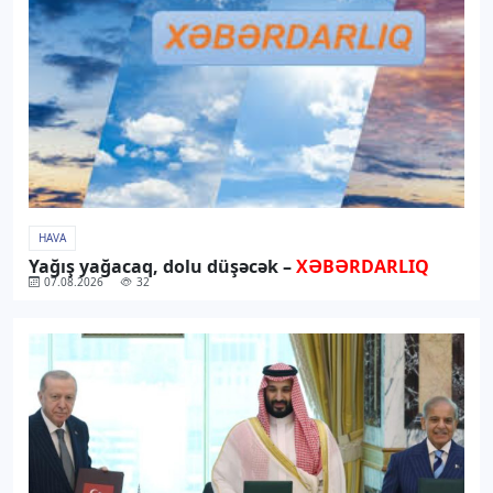
HAVA
Yağış yağacaq, dolu düşəcək –
XƏBƏRDARLIQ
07.08.2026
32