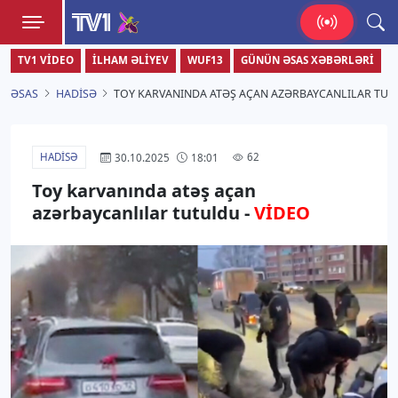
TV1
TV1 VIDEO
İLHAM ƏLIYEV
WUF13
GÜNÜN ƏSAS XƏBƏRLƏRI
Zamanı bizimlə yaşa!
ƏSAS
HADISƏ
TOY KARVANINDA ATƏŞ AÇAN AZƏRBAYCANLILAR TUT
HADISƏ
62
30.10.2025
18:01
Toy karvanında atəş açan
azərbaycanlılar tutuldu -
VİDEO