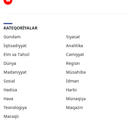
Youtube
KATEQORIYALAR
Gündəm
Siyasət
İqtisadiyyat
Analitika
Elm və Təhsil
Cəmiyyət
Dünya
Region
Mədəniyyət
Müsahibə
Sosial
İdman
Hadisə
Hərbi
Hava
Münaqişə
Texnologiya
Maqazin
Maraqlı