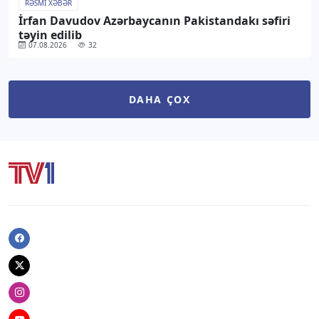
RƏSMI XƏBƏR
İrfan Davudov Azərbaycanın Pakistandakı səfiri
təyin edilib
07.08.2026
32
DAHA ÇOX
Facebook
Twitter
Instagram