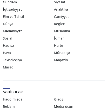
Gündəm
Siyasət
İqtisadiyyat
Analitika
Elm və Təhsil
Cəmiyyət
Dünya
Region
Mədəniyyət
Müsahibə
Sosial
İdman
Hadisə
Hərbi
Hava
Münaqişə
Texnologiya
Maqazin
Maraqlı
SƏHIFƏLƏR
Haqqımızda
Əlaqə
Reklam
Media üçün