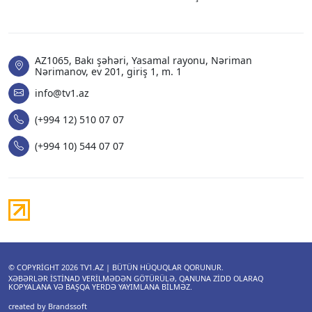
AZ1065, Bakı şəhəri, Yasamal rayonu, Nəriman
Nərimanov, ev 201, giriş 1, m. 1
info@tv1.az
(+994 12) 510 07 07
(+994 10) 544 07 07
© COPYRIGHT 2026
TV1.AZ
| BÜTÜN HÜQUQLAR QORUNUR.
XƏBƏRLƏR ISTINAD VERILMƏDƏN GÖTÜRÜLƏ, QANUNA ZIDD OLARAQ
KOPYALANA VƏ BAŞQA YERDƏ YAYIMLANA BILMƏZ.
created by Brandssoft