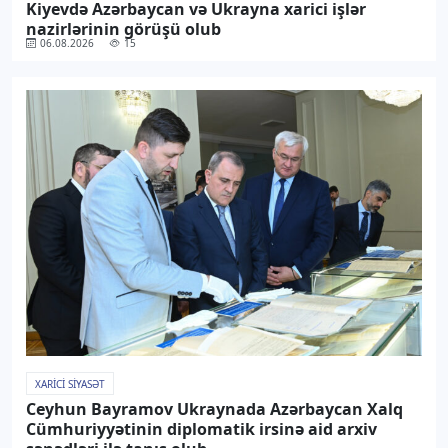
Kiyevdə Azərbaycan və Ukrayna xarici işlər
nazirlərinin görüşü olub
06.08.2026
15
XARICI SIYASƏT
Ceyhun Bayramov Ukraynada Azərbaycan Xalq
Cümhuriyyətinin diplomatik irsinə aid arxiv