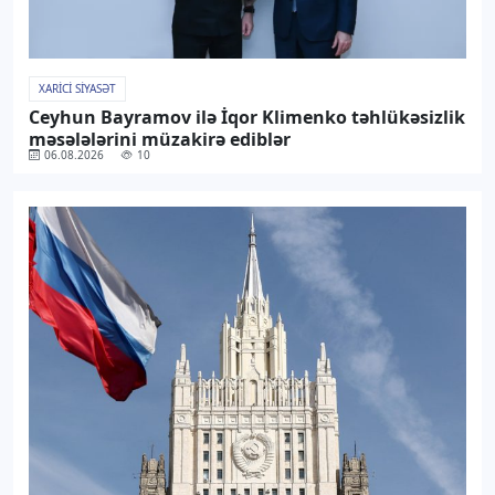
XARICI SIYASƏT
Ceyhun Bayramov ilə İqor Klimenko təhlükəsizlik
məsələlərini müzakirə ediblər
06.08.2026
10