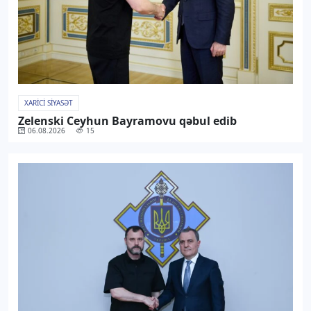
XARICI SIYASƏT
Zelenski Ceyhun Bayramovu qəbul edib
06.08.2026
15