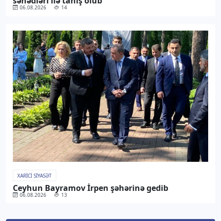
sənədləri ilə tanış olub
06.08.2026
14
XARICI SIYASƏT
Ceyhun Bayramov İrpen şəhərinə gedib
06.08.2026
13