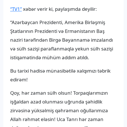
“TV1”
xəbər verir ki, paylaşımda deyilir:
“Azərbaycan Prezidenti, Amerika Birləşmiş
Ştatlarının Prezidenti və Ermənistanın Baş
naziri tərəfindən Birgə Bəyannamə imzalandı
və sülh sazişi paraflanmaqla yekun sülh sazişi
istiqamətində mühüm addım atıldı.
Bu tarixi hadisə münasibətilə xalqımızı təbrik
edirəm!
Qoy, hər zaman sülh olsun! Torpaqlarımızın
işğaldan azad olunması uğrunda şəhidlik
zirvəsinə yüksəlmiş qəhrəman oğullarımıza
Allah rəhmət eləsin! Uca Tanrı hər zaman