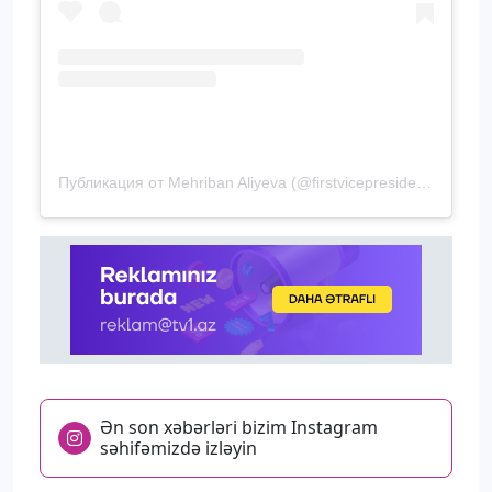
Публикация от Mehriban Aliyeva (@firstvicepresidentazerbaijan)
Ən son xəbərləri bizim Instagram
səhifəmizdə izləyin