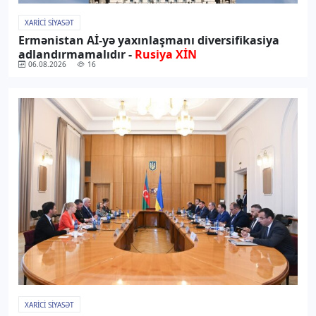
XARICI SIYASƏT
Ermənistan Aİ-yə yaxınlaşmanı diversifikasiya
adlandırmamalıdır -
Rusiya XİN
06.08.2026
16
XARICI SIYASƏT