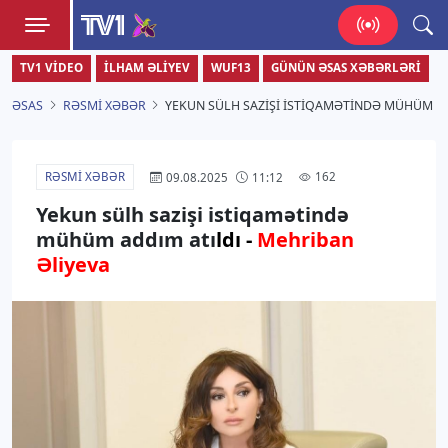
TV1
TV1 VIDEO
İLHAM ƏLIYEV
WUF13
GÜNÜN ƏSAS XƏBƏRLƏRI
Zamanı bizimlə yaşa!
ƏSAS
RƏSMI XƏBƏR
YEKUN SÜLH SAZIŞI ISTIQAMƏTINDƏ MÜHÜM AD
RƏSMI XƏBƏR
162
09.08.2025
11:12
Yekun sülh sazişi istiqamətində
mühüm addım atı
ldı -
Mehriban
Əliyeva