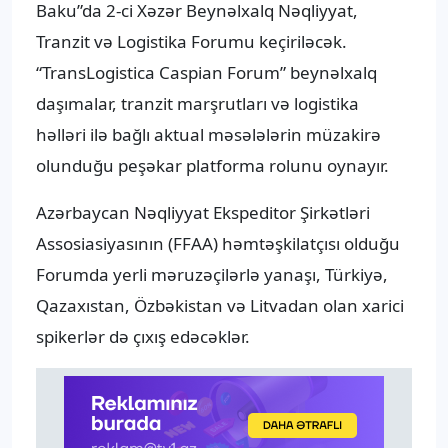
Baku”da 2-ci Xəzər Beynəlxalq Nəqliyyat,
Tranzit və Logistika Forumu keçiriləcək.
“TransLogistica Caspian Forum” beynəlxalq
daşımalar, tranzit marşrutları və logistika
həlləri ilə bağlı aktual məsələlərin müzakirə
olunduğu peşəkar platforma rolunu oynayır.
Azərbaycan Nəqliyyat Ekspeditor Şirkətləri
Assosiasiyasının (FFAA) həmtəşkilatçısı olduğu
Forumda yerli məruzəçilərlə yanaşı, Türkiyə,
Qazaxıstan, Özbəkistan və Litvadan olan xarici
spikerlər də çıxış edəcəklər.