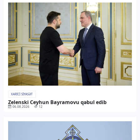
XARICI SIYASƏT
Zelenski Ceyhun Bayramovu qəbul edib
06.08.2026
12