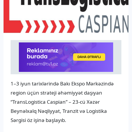
1–3 iyun tarixlərində Bakı Ekspo Mərkəzində
region üçün strateji əhəmiyyət daşıyan
“TransLogistica Caspian” – 23-cü Xəzər
Beynəlxalq Nəqliyyat, Tranzit və Logistika
Sərgisi öz işinə başlayıb.