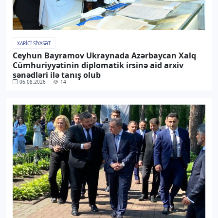
XARICI SIYASƏT
Ceyhun Bayramov Ukraynada Azərbaycan Xalq
Cümhuriyyətinin diplomatik irsinə aid arxiv
sənədləri ilə tanış olub
06.08.2026
14