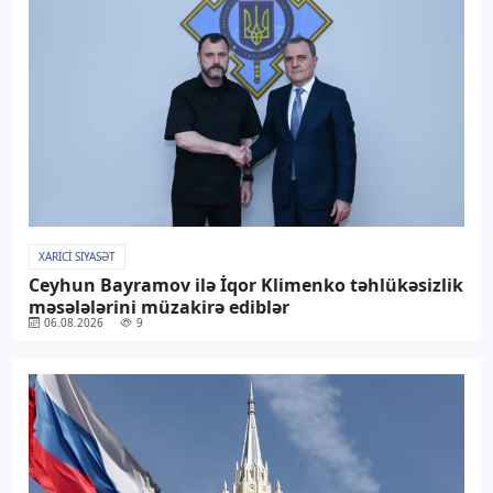
XARICI SIYASƏT
Ceyhun Bayramov ilə İqor Klimenko təhlükəsizlik
məsələlərini müzakirə ediblər
06.08.2026
9