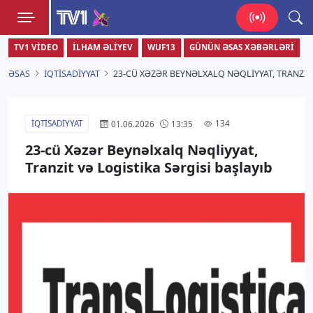
TV1
TV1 VIDEO
İLHAM ƏLIYEV
WUF13
GÜNÜN ƏSAS XƏBƏRLƏRI
Zamanı bizimlə yaşa!
ƏSAS
İQTISADIYYAT
23-CÜ XƏZƏR BEYNƏLXALQ NƏQLIYYAT, TRANZIT 
İQTISADIYYAT
134
01.06.2026
13:35
23-cü Xəzər Beynəlxalq Nəqliyyat,
Tranzit və Logistika Sərgisi başlayıb