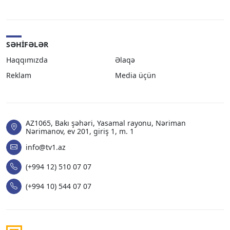
SƏHIFƏLƏR
Haqqımızda
Əlaqə
Reklam
Media üçün
AZ1065, Bakı şəhəri, Yasamal rayonu, Nəriman
Nərimanov, ev 201, giriş 1, m. 1
info@tv1.az
(+994 12) 510 07 07
(+994 10) 544 07 07