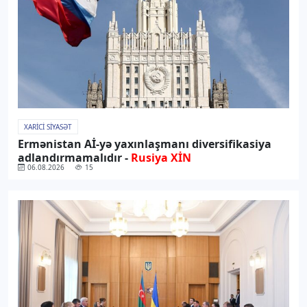
XARICI SIYASƏT
Ermənistan Aİ-yə yaxınlaşmanı diversifikasiya
adlandırmamalıdır -
Rusiya XİN
06.08.2026
15