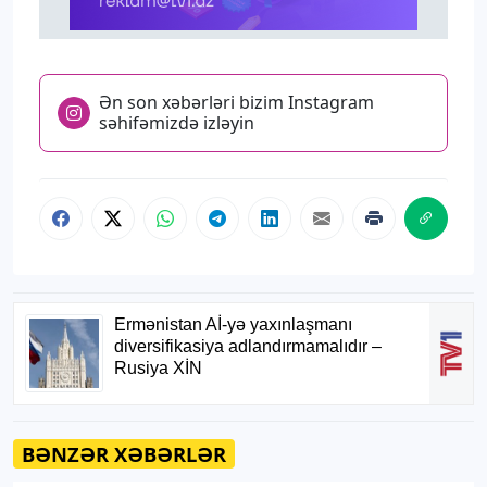
Ən son xəbərləri bizim Instagram
səhifəmizdə izləyin
BƏNZƏR XƏBƏRLƏR