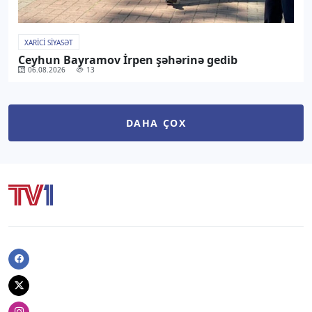
XARICI SIYASƏT
Ceyhun Bayramov İrpen şəhərinə gedib
06.08.2026
13
DAHA ÇOX
Facebook
Twitter