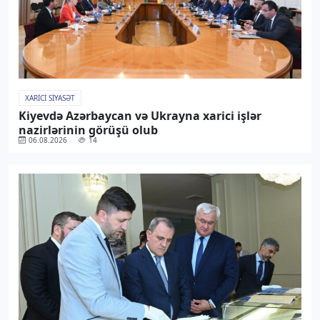
XARICI SIYASƏT
Kiyevdə Azərbaycan və Ukrayna xarici işlər
nazirlərinin görüşü olub
06.08.2026
14