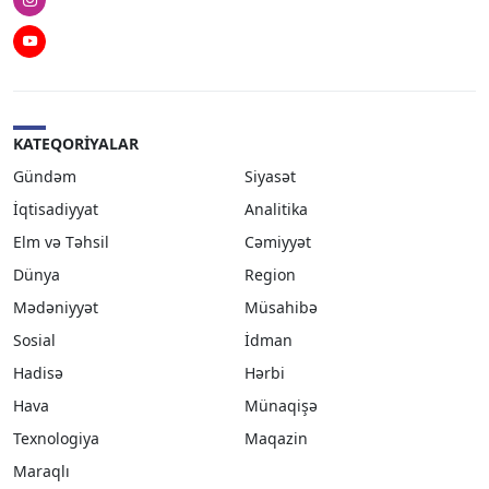
Instagram
Youtube
KATEQORIYALAR
Gündəm
Siyasət
İqtisadiyyat
Analitika
Elm və Təhsil
Cəmiyyət
Dünya
Region
Mədəniyyət
Müsahibə
Sosial
İdman
Hadisə
Hərbi
Hava
Münaqişə
Texnologiya
Maqazin
Maraqlı