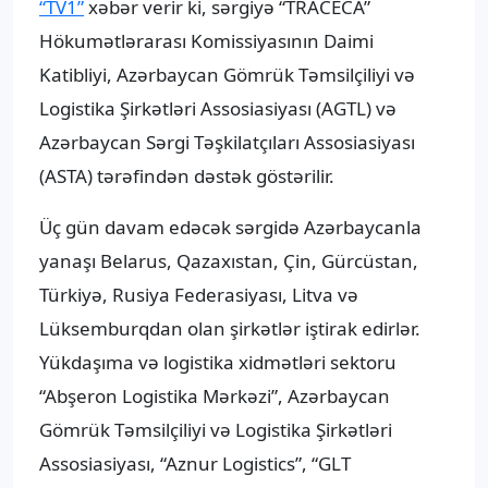
“TV1”
xəbər verir ki, sərgiyə “TRACECA”
Hökumətlərarası Komissiyasının Daimi
Katibliyi, Azərbaycan Gömrük Təmsilçiliyi və
Logistika Şirkətləri Assosiasiyası (AGTL) və
Azərbaycan Sərgi Təşkilatçıları Assosiasiyası
(ASTA) tərəfindən dəstək göstərilir.
Üç gün davam edəcək sərgidə Azərbaycanla
yanaşı Belarus, Qazaxıstan, Çin, Gürcüstan,
Türkiyə, Rusiya Federasiyası, Litva və
Lüksemburqdan olan şirkətlər iştirak edirlər.
Yükdaşıma və logistika xidmətləri sektoru
“Abşeron Logistika Mərkəzi”, Azərbaycan
Gömrük Təmsilçiliyi və Logistika Şirkətləri
Assosiasiyası, “Aznur Logistics”, “GLT