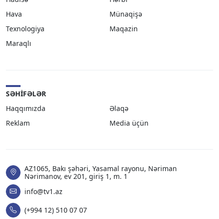
Hava
Münaqişə
Texnologiya
Maqazin
Maraqlı
SƏHIFƏLƏR
Haqqımızda
Əlaqə
Reklam
Media üçün
AZ1065, Bakı şəhəri, Yasamal rayonu, Nəriman
Nərimanov, ev 201, giriş 1, m. 1
info@tv1.az
(+994 12) 510 07 07