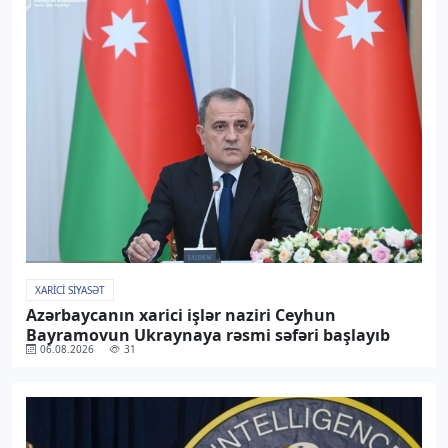
XARICI SIYASƏT
Azərbaycanın xarici işlər naziri Ceyhun
Bayramovun Ukraynaya rəsmi səfəri başlayıb
06.08.2026
31