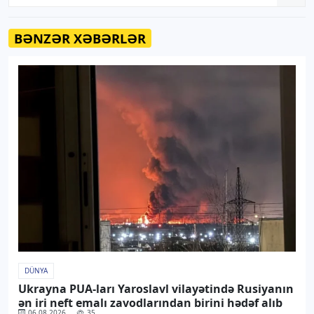
BƏNZƏR XƏBƏRLƏR
DÜNYA
Ukrayna PUA-ları Yaroslavl vilayətində Rusiyanın
ən iri neft emalı zavodlarından birini hədəf alıb
06.08.2026
35