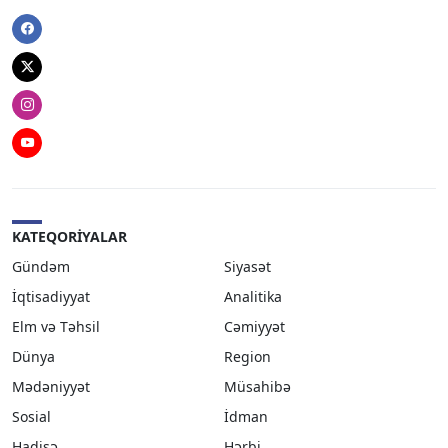
Facebook
Twitter
Instagram
Youtube
KATEQORIYALAR
Gündəm
Siyasət
İqtisadiyyat
Analitika
Elm və Təhsil
Cəmiyyət
Dünya
Region
Mədəniyyət
Müsahibə
Sosial
İdman
Hadisə
Hərbi