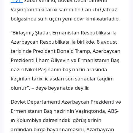
“TV1”
xəbər verir ki, Dövlət Departamenti
Vaşinqtondakı tarixi sammitin Cənubi Qafqaz
bölgəsində sülh üçün yeni dövr kimi xatırladıb.
“Birləşmiş Ştatlar, Ermənistan Respublikası ilə
Azərbaycan Respublikası ilə birlikdə, 8 avqust
tarixində Prezident Donald Tramp, Azərbaycan
Prezidenti İlham Əliyevin və Ermənistanın Baş
naziri Nikol Paşinanın baş naziri arasında
keçirilən tarixi iclasdan son sənədlər təqdim
olunur”, – deyə bəyanatda deyilir.
Dövlət Departamenti Azərbaycan Prezidenti və
Ermənistanın Baş nazirinin Vaşinqtonda, ABŞ-
ın Kolumbiya dairəsindəki görüşlərinin
ardından birgə bəyannaməsini, Azərbaycan