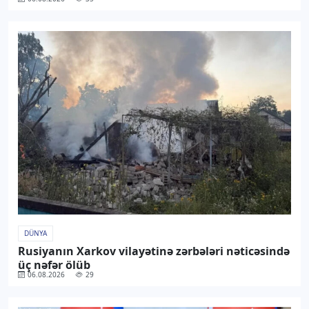
DÜNYA
Rusiyanın Xarkov vilayətinə zərbələri nəticəsində
üç nəfər ölüb
06.08.2026
29