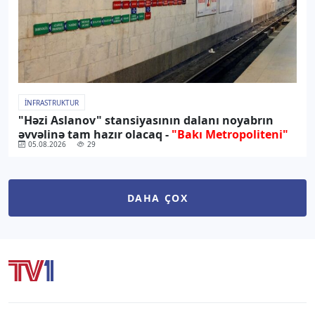
İNFRASTRUKTUR
"Həzi Aslanov" stansiyasının dalanı noyabrın
əvvəlinə tam hazır olacaq -
"Bakı Metropoliteni"
05.08.2026
29
DAHA ÇOX