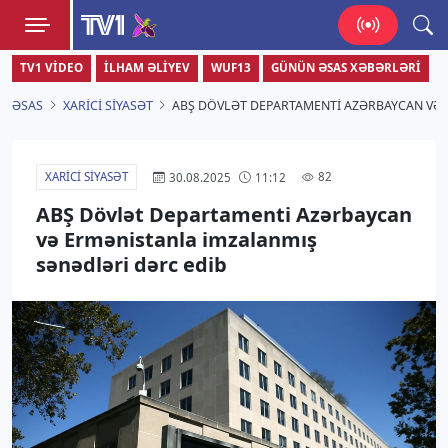
TV1
TV1 VIDEO
İLHAM ƏLIYEV
WUF13
GÜNÜN ƏSAS XƏBƏRLƏRI
Zamanı bizimlə yaşa!
ƏSAS
XARICI SIYASƏT
ABŞ DÖVLƏT DEPARTAMENTI AZƏRBAYCAN VƏ 
XARICI SIYASƏT
82
30.08.2025
11:12
ABŞ Dövlət Departamenti Azərbaycan
və Ermənistanla imzalanmış
sənədləri dərc edib