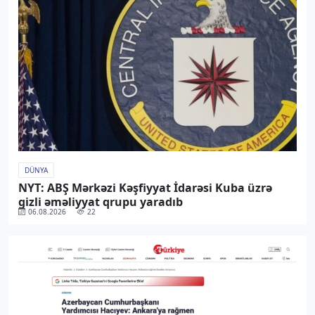
DÜNYA
NYT: ABŞ Mərkəzi Kəşfiyyat İdarəsi Kuba üzrə
gizli əməliyyat qrupu yaradıb
06.08.2026
22