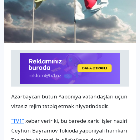
Azərbaycan bütün Yaponiya vətəndaşları üçün
vizasız rejim tətbiq etmək niyyətindədir.
“TV1”
xəbər verir ki, bu barədə xarici işlər naziri
Ceyhun Bayramov Tokioda yaponiyalı həmkarı