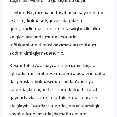
Toşimitsu Moteqi ilə görüşündə deyib.
Ceyhun Bayramov bu təşəbbüsü səyahətlərin
asanlaşdırılması, işgüzar əlaqələrin
genişləndirilməsi, turizmin təşviqi və iki ölkə
xalqları arasında münasibətlərin
möhkəmləndirilməsi baxımından mühüm
addım kimi qiymətləndirib.
Rəsmi Tokio Azərbaycanın turizmin təşviqi,
iqtisadi, humanitar və mədəni əlaqələrin daha
da genişləndirilməsi məqsədilə Yaponiya
vətəndaşları üçün bir il müddətinə birtərəfli
qaydada vizasız rejim tətbiq etmək qərarını
alqışlayıb. Tərəflər vətəndaşlarının qarşılıqlı
səyahətlərini asanlaşdırmağa davam