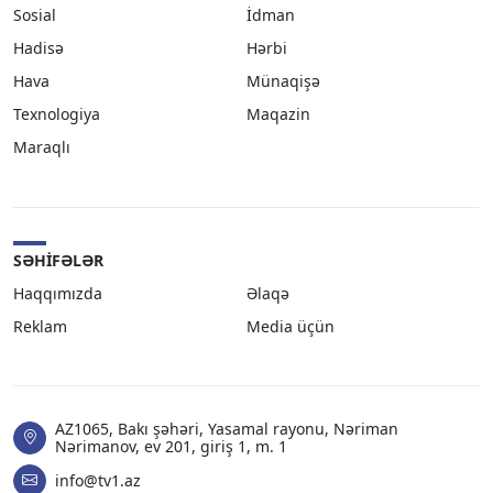
Sosial
İdman
Hadisə
Hərbi
Hava
Münaqişə
Texnologiya
Maqazin
Maraqlı
SƏHIFƏLƏR
Haqqımızda
Əlaqə
Reklam
Media üçün
AZ1065, Bakı şəhəri, Yasamal rayonu, Nəriman
Nərimanov, ev 201, giriş 1, m. 1
info@tv1.az