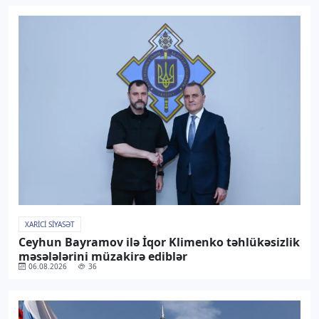
XARICI SIYASƏT
Ceyhun Bayramov ilə İqor Klimenko təhlükəsizlik
məsələlərini müzakirə ediblər
06.08.2026
36