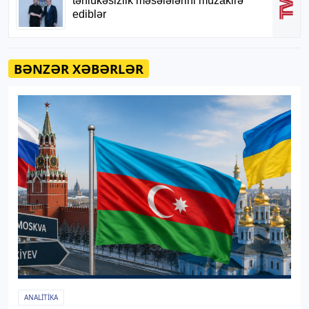
BƏNZƏR XƏBƏRLƏR
ANALITIKA