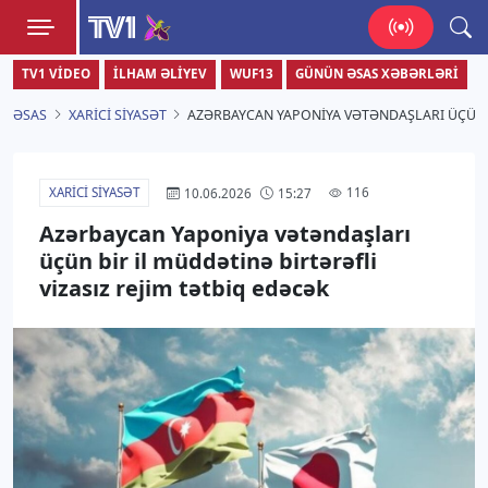
TV1
TV1 VIDEO
İLHAM ƏLIYEV
WUF13
GÜNÜN ƏSAS XƏBƏRLƏRI
Zamanı bizimlə yaşa!
ƏSAS
XARICI SIYASƏT
AZƏRBAYCAN YAPONIYA VƏTƏNDAŞLARI ÜÇÜN B
XARICI SIYASƏT
116
10.06.2026
15:27
Azərbaycan Yaponiya vətəndaşları
üçün bir il müddətinə birtərəfli
vizasız rejim tətbiq edəcək