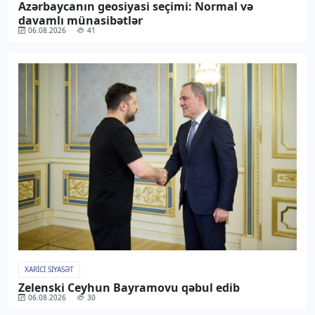
Azərbaycanın geosiyasi seçimi: Normal və
davamlı münasibətlər
06.08.2026
41
XARICI SIYASƏT
Zelenski Ceyhun Bayramovu qəbul edib
06.08.2026
30