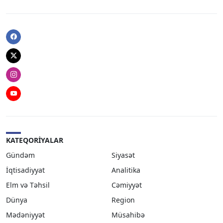
Facebook
Twitter
Instagram
Youtube
KATEQORIYALAR
Gündəm
Siyasət
İqtisadiyyat
Analitika
Elm və Təhsil
Cəmiyyət
Dünya
Region
Mədəniyyət
Müsahibə