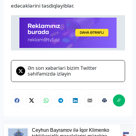
edəcəklərini təsdiqləyiblər.
Ən son xəbərləri bizim Twitter
səhifəmizdə izləyin