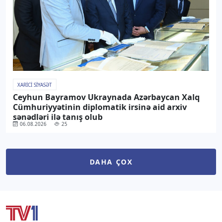
XARICI SIYASƏT
Ceyhun Bayramov Ukraynada Azərbaycan Xalq
Cümhuriyyətinin diplomatik irsinə aid arxiv
sənədləri ilə tanış olub
06.08.2026
25
DAHA ÇOX