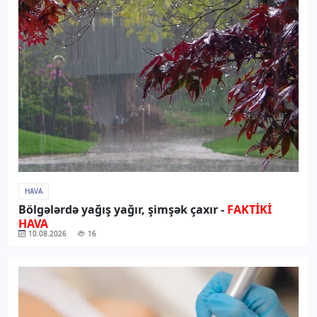
HAVA
Bölgələrdə yağış yağır, şimşək çaxır -
FAKTİKİ
HAVA
10.08.2026
16