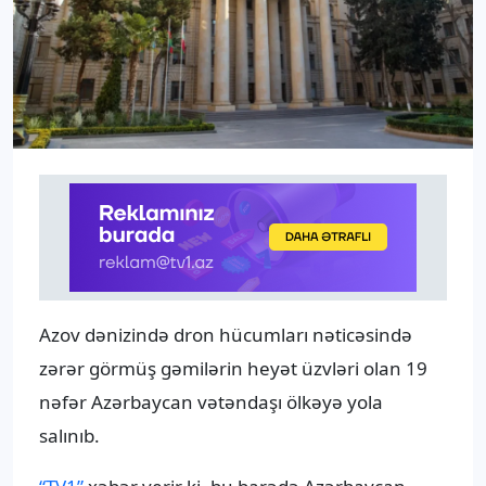
Azov dənizində dron hücumları nəticəsində
zərər görmüş gəmilərin heyət üzvləri olan 19
nəfər Azərbaycan vətəndaşı ölkəyə yola
salınıb.