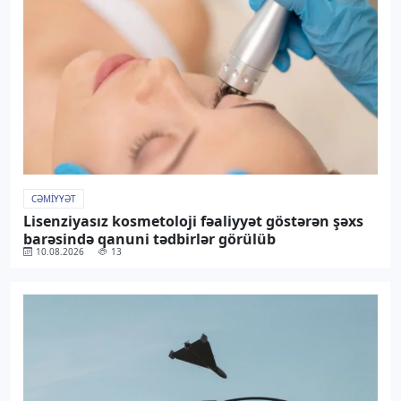
CƏMIYYƏT
Lisenziyasız kosmetoloji fəaliyyət göstərən şəxs
barəsində qanuni tədbirlər görülüb
10.08.2026
13