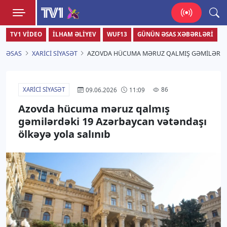
TV1
TV1 VIDEO
İLHAM ƏLIYEV
WUF13
GÜNÜN ƏSAS XƏBƏRLƏRI
Zamanı bizimlə yaşa!
ƏSAS
XARICI SIYASƏT
AZOVDA HÜCUMA MƏRUZ QALMIŞ GƏMILƏRDƏK
XARICI SIYASƏT
86
09.06.2026
11:09
Azovda hücuma məruz qalmış
gəmilərdəki 19 Azərbaycan vətəndaşı
ölkəyə yola salınıb