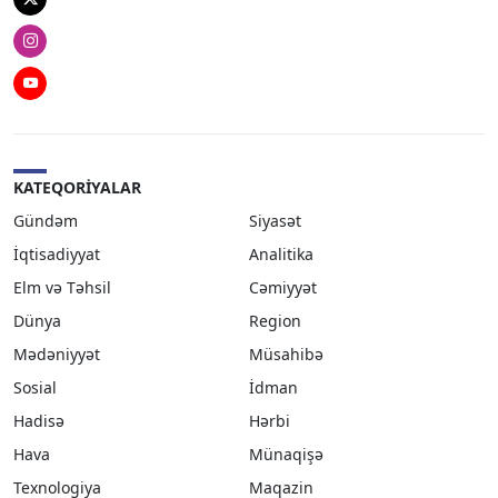
Twitter
Instagram
Youtube
KATEQORIYALAR
Gündəm
Siyasət
İqtisadiyyat
Analitika
Elm və Təhsil
Cəmiyyət
Dünya
Region
Mədəniyyət
Müsahibə
Sosial
İdman
Hadisə
Hərbi
Hava
Münaqişə
Texnologiya
Maqazin