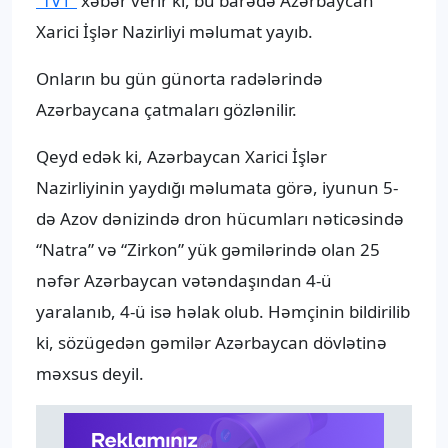
“TV1”
xəbər verir ki, bu barədə Azərbaycan
Xarici İşlər Nazirliyi məlumat yayıb.
Onların bu gün günorta radələrində
Azərbaycana çatmaları gözlənilir.
Qeyd edək ki, Azərbaycan Xarici İşlər
Nazirliyinin yaydığı məlumata görə, iyunun 5-
də Azov dənizində dron hücumları nəticəsində
“Natra” və “Zirkon” yük gəmilərində olan 25
nəfər Azərbaycan vətəndaşından 4-ü
yaralanıb, 4-ü isə həlak olub. Həmçinin bildirilib
ki, sözügedən gəmilər Azərbaycan dövlətinə
məxsus deyil.