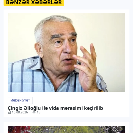
BƏNZƏR XƏBƏRLƏR
MƏDƏNIYYƏT
Çingiz Əlioğlu ilə vida mərasimi keçirilib
10.08.2026
15