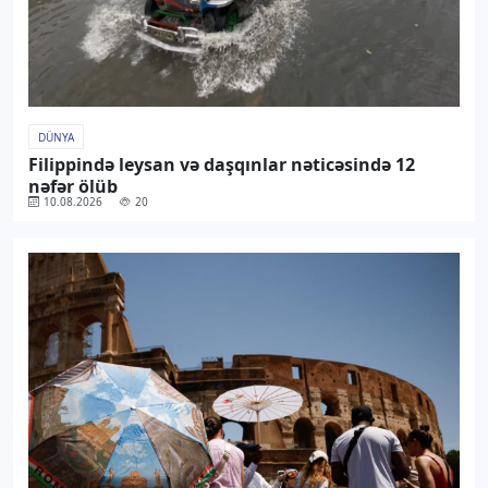
DÜNYA
Filippində leysan və daşqınlar nəticəsində 12
nəfər ölüb
10.08.2026
20