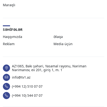
Maraqlı
SƏHIFƏLƏR
Haqqımızda
Əlaqə
Reklam
Media üçün
AZ1065, Bakı şəhəri, Yasamal rayonu, Nəriman
Nərimanov, ev 201, giriş 1, m. 1
info@tv1.az
(+994 12) 510 07 07
(+994 10) 544 07 07