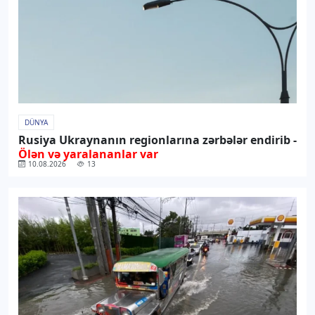
DÜNYA
Rusiya Ukraynanın regionlarına zərbələr endirib -
Ölən və yaralananlar var
10.08.2026
13