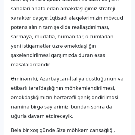
sahələri əhatə edən əməkdaşlığımız strateji
xarakter daşıyır. İqtisadi əlaqələrimizin mövcud
potensialının tam şəkildə reallaşdırılması,
sərmayə, müdafiə, humanitar, o cümlədən
yeni istiqamətlər üzrə əməkdaşlığın
şaxələndirilməsi qarşımızda duran əsas
məsələlərdəndir.
Əminəm ki, Azərbaycan-İtaliya dostluğunun və
etibarlı tərəfdaşlığının möhkəmləndirilməsi,
əməkdaşlığımızın hərtərəfli genişləndirilməsi
naminə birgə səylərimizi bundan sonra da
uğurla davam etdirəcəyik.
Belə bir xoş gündə Sizə möhkəm cansağlığı,