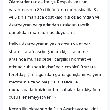
Əlamətdar tarix – İtaliya Respublikasının
yaranmasının 80-ci ildönümü münasibətilə Sizi
və Sizin simanızda dost xalqınızı öz adımdan və
Azərbaycan xalqı adından ürəkdən təbrik
etməkdən məmnunluq duyuram.
İtaliya Azərbaycanın yaxın dostu və etibarlı
strateji tərəfdaşıdır. Şadam ki, ölkələrimiz
arasında münasibətlər qarşılıqlı hörmət və
etimad ruhunda inkişaf edir, çoxölçülü strateji
tərəfdaşlığımız gündən-günə genişlənir və yeni
məzmunla zənginləşir. Biz İtaliya ilə
münasibətlərimizin bütün sahələrdə inkişafına
xüsusi əhəmiyyət veririk.
Keçən ilin oktyabrında Sizin Azərbaycana ikinci