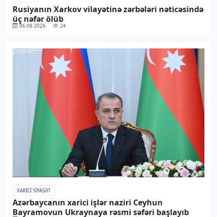
Rusiyanın Xarkov vilayətinə zərbələri nəticəsində
üç nəfər ölüb
06.08.2026
24
XARICI SIYASƏT
Azərbaycanın xarici işlər naziri Ceyhun
Bayramovun Ukraynaya rəsmi səfəri başlayıb