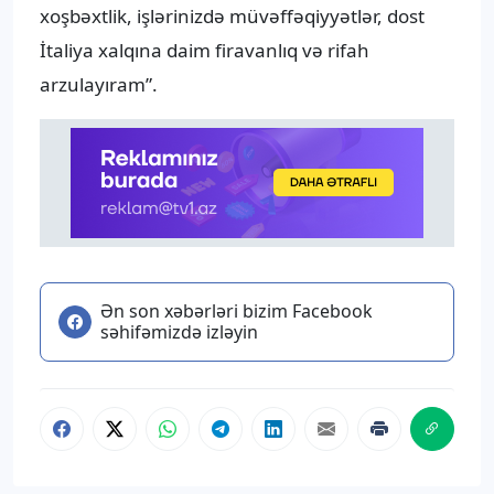
xoşbəxtlik, işlərinizdə müvəffəqiyyətlər, dost
İtaliya xalqına daim firavanlıq və rifah
arzulayıram”.
Ən son xəbərləri bizim Facebook
səhifəmizdə izləyin