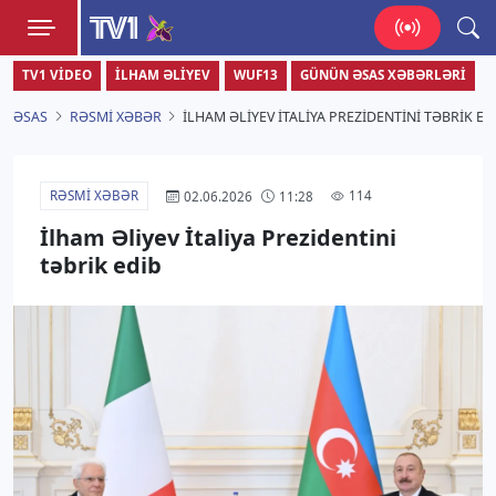
TV1
TV1 VIDEO
İLHAM ƏLIYEV
WUF13
GÜNÜN ƏSAS XƏBƏRLƏRI
Zamanı bizimlə yaşa!
ƏSAS
RƏSMI XƏBƏR
İLHAM ƏLIYEV İTALIYA PREZIDENTINI TƏBRIK ED
RƏSMI XƏBƏR
114
02.06.2026
11:28
İlham Əliyev İtaliya Prezidentini
təbrik edib