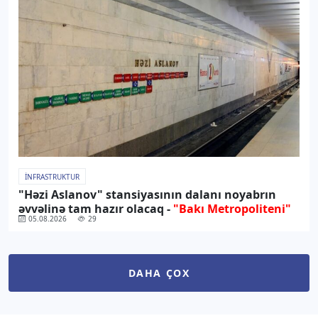
İNFRASTRUKTUR
"Həzi Aslanov" stansiyasının dalanı noyabrın
əvvəlinə tam hazır olacaq -
"Bakı Metropoliteni"
05.08.2026
29
DAHA ÇOX