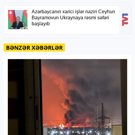
BƏNZƏR XƏBƏRLƏR