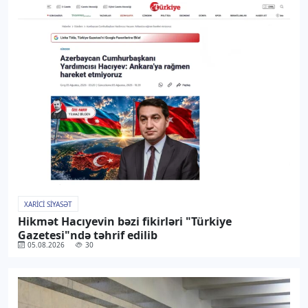
XARICI SIYASƏT
Hikmət Hacıyevin bəzi fikirləri "Türkiye
Gazetesi"ndə təhrif edilib
05.08.2026
30