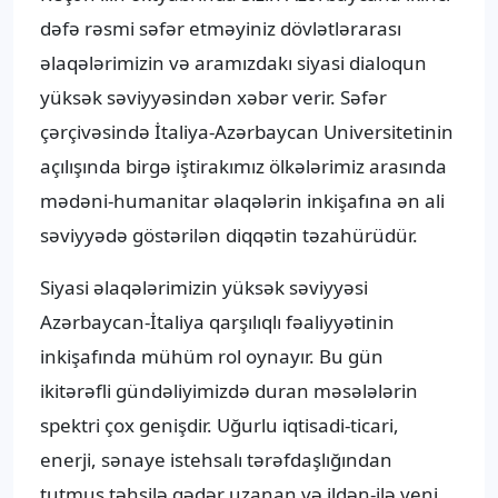
dəfə rəsmi səfər etməyiniz dövlətlərarası
əlaqələrimizin və aramızdakı siyasi dialoqun
yüksək səviyyəsindən xəbər verir. Səfər
çərçivəsində İtaliya-Azərbaycan Universitetinin
açılışında birgə iştirakımız ölkələrimiz arasında
mədəni-humanitar əlaqələrin inkişafına ən ali
səviyyədə göstərilən diqqətin təzahürüdür.
Siyasi əlaqələrimizin yüksək səviyyəsi
Azərbaycan-İtaliya qarşılıqlı fəaliyyətinin
inkişafında mühüm rol oynayır. Bu gün
ikitərəfli gündəliyimizdə duran məsələlərin
spektri çox genişdir. Uğurlu iqtisadi-ticari,
enerji, sənaye istehsalı tərəfdaşlığından
tutmuş təhsilə qədər uzanan və ildən-ilə yeni