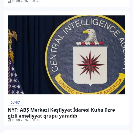
06.08.2026
26
DÜNYA
NYT: ABŞ Mərkəzi Kəşfiyyat İdarəsi Kuba üzrə
gizli əməliyyat qrupu yaradıb
06.08.2026
19