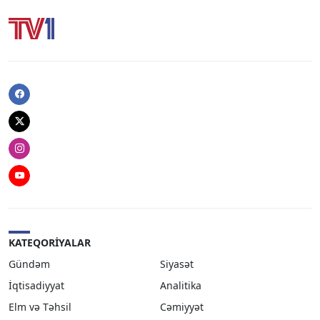
Facebook
Twitter
Instagram
Youtube
KATEQORIYALAR
Gündəm
Siyasət
İqtisadiyyat
Analitika
Elm və Təhsil
Cəmiyyət