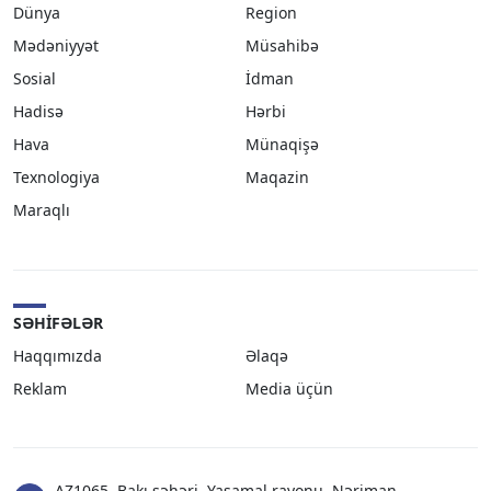
Dünya
Region
Mədəniyyət
Müsahibə
Sosial
İdman
Hadisə
Hərbi
Hava
Münaqişə
Texnologiya
Maqazin
Maraqlı
SƏHIFƏLƏR
Haqqımızda
Əlaqə
Reklam
Media üçün
AZ1065, Bakı şəhəri, Yasamal rayonu, Nəriman