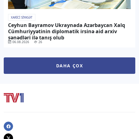
XARICI SIYASƏT
Ceyhun Bayramov Ukraynada Azərbaycan Xalq
Cümhuriyyətinin diplomatik irsinə aid arxiv
sənədləri ilə tanış olub
06.08.2026
26
DAHA ÇOX
Facebook