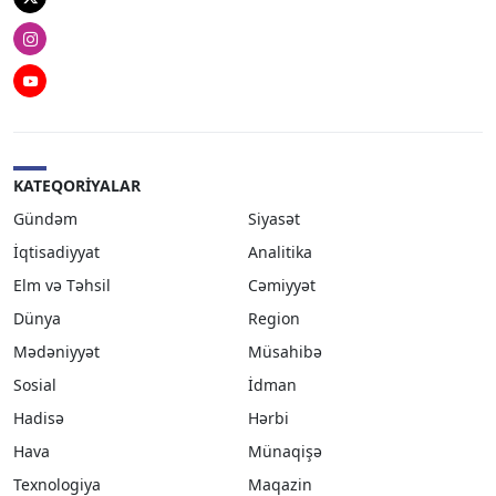
Twitter
Instagram
Youtube
KATEQORIYALAR
Gündəm
Siyasət
İqtisadiyyat
Analitika
Elm və Təhsil
Cəmiyyət
Dünya
Region
Mədəniyyət
Müsahibə
Sosial
İdman
Hadisə
Hərbi
Hava
Münaqişə
Texnologiya
Maqazin