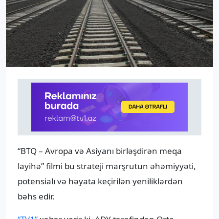
“BTQ – Avropa və Asiyanı birləşdirən meqa
layihə” filmi bu strateji marşrutun əhəmiyyəti,
potensialı və həyata keçirilən yeniliklərdən
bəhs edir.