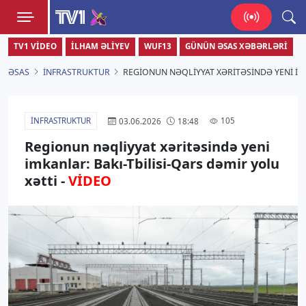
TV1
TV1 VIDEO
İLHAM ƏLIYEV
WUF13
GÜNÜN ƏSAS XƏBƏRLƏRI
Zamanı bizimlə yaşa!
ƏSAS
İNFRASTRUKTUR
REGIONUN NƏQLIYYAT XƏRITƏSINDƏ YENI IMK
İNFRASTRUKTUR
105
03.06.2026
18:48
Regionun nəqliyyat xəritəsində yeni
imkanlar: Bakı-Tbilisi-Qars dəmir yolu
xətti -
VİDEO