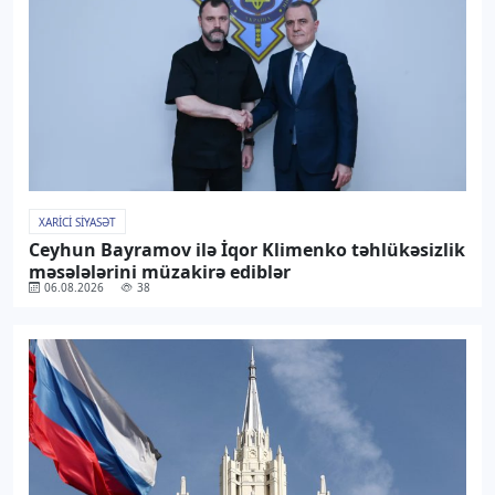
XARICI SIYASƏT
Ceyhun Bayramov ilə İqor Klimenko təhlükəsizlik
məsələlərini müzakirə ediblər
06.08.2026
38