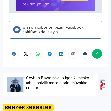
Ən son xəbərləri bizim Facebook
səhifəmizdə izləyin
BƏNZƏR XƏBƏRLƏR