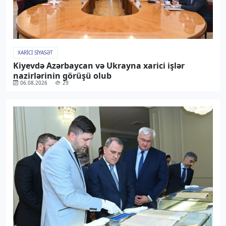
XARICI SIYASƏT
Kiyevdə Azərbaycan və Ukrayna xarici işlər
nazirlərinin görüşü olub
06.08.2026
29