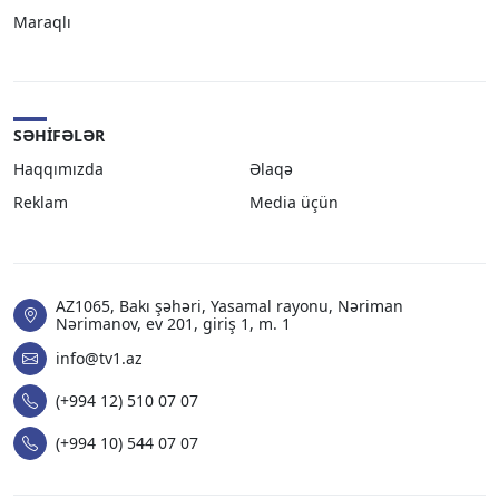
Maraqlı
SƏHIFƏLƏR
Haqqımızda
Əlaqə
Reklam
Media üçün
AZ1065, Bakı şəhəri, Yasamal rayonu, Nəriman
Nərimanov, ev 201, giriş 1, m. 1
info@tv1.az
(+994 12) 510 07 07
(+994 10) 544 07 07