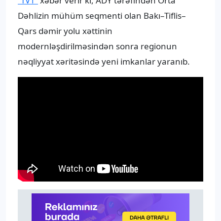
“TV1”
xəbər verir ki, ADY tərəfindən Orta
Dəhlizin mühüm seqmenti olan Bakı–Tiflis–
Qars dəmir yolu xəttinin
modernləşdirilməsindən sonra regionun
nəqliyyat xəritəsində yeni imkanlar yaranıb.