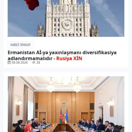
XARICI SIYASƏT
Ermənistan Aİ-yə yaxınlaşmanı diversifikasiya
adlandırmamalıdır -
Rusiya XİN
06.08.2026
28