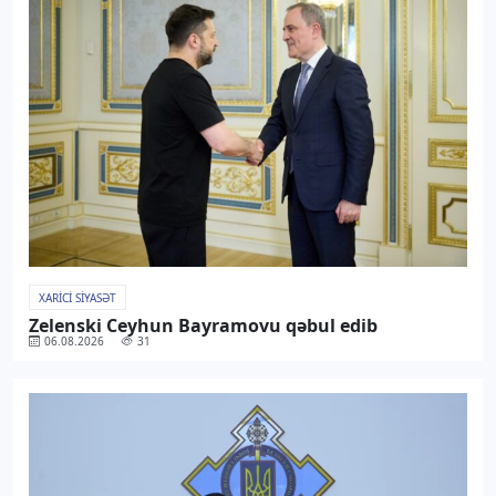
XARICI SIYASƏT
Zelenski Ceyhun Bayramovu qəbul edib
06.08.2026
31