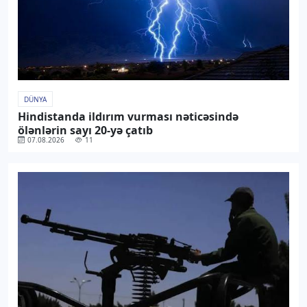
DÜNYA
Hindistanda ildırım vurması nəticəsində
ölənlərin sayı 20-yə çatıb
07.08.2026
11