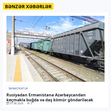
BƏNZƏR XƏBƏRLƏR
İNFRASTRUKTUR
Rusiyadan Ermənistana Azərbaycandan
keçməklə buğda və daş kömür göndəriləcək
07.08.2026
5