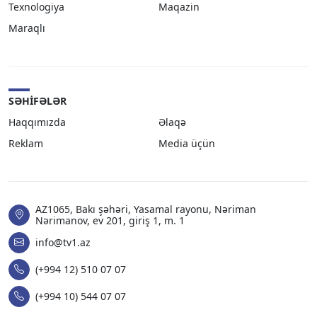
Texnologiya
Maqazin
Maraqlı
SƏHIFƏLƏR
Haqqımızda
Əlaqə
Reklam
Media üçün
AZ1065, Bakı şəhəri, Yasamal rayonu, Nəriman
Nərimanov, ev 201, giriş 1, m. 1
info@tv1.az
(+994 12) 510 07 07
(+994 10) 544 07 07