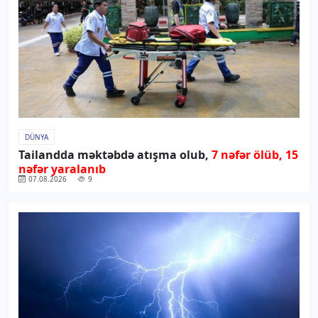
DÜNYA
Tailandda məktəbdə atışma olub,
7 nəfər ölüb, 15
nəfər yaralanıb
07.08.2026
9