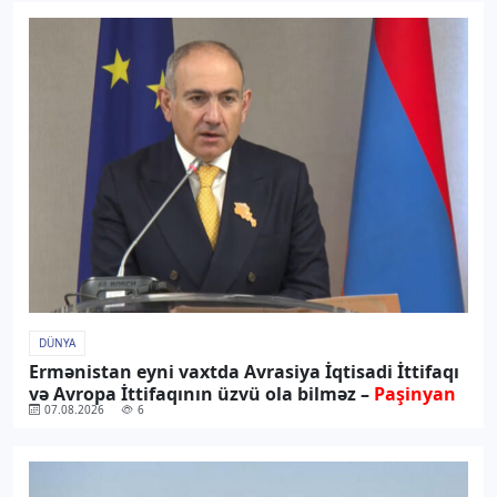
DÜNYA
Ermənistan eyni vaxtda Avrasiya İqtisadi İttifaqı
və Avropa İttifaqının üzvü ola bilməz –
Paşinyan
07.08.2026
6