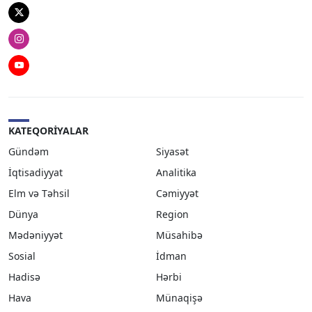
Twitter
Instagram
Youtube
KATEQORIYALAR
Gündəm
Siyasət
İqtisadiyyat
Analitika
Elm və Təhsil
Cəmiyyət
Dünya
Region
Mədəniyyət
Müsahibə
Sosial
İdman
Hadisə
Hərbi
Hava
Münaqişə