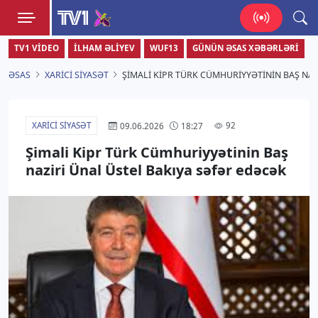
TV1
TV1 VIDEO
İLHAM ƏLIYEV
WUF13
GÜNÜN ƏSAS XƏBƏRLƏRI
Zamanı bizimlə yaşa!
ƏSAS
XARICI SIYASƏT
ŞIMALI KIPR TÜRK CÜMHURIYYƏTININ BAŞ NAZ
XARICI SIYASƏT
92
09.06.2026
18:27
Şimali Kipr Türk Cümhuriyyətinin Baş
naziri Ünal Üstel Bakıya səfər edəcək