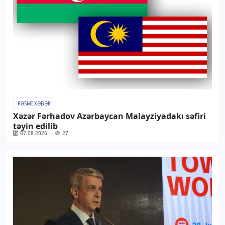
RƏSMI XƏBƏR
Xəzər Fərhadov Azərbaycan Malayziyadakı səfiri
təyin edilib
07.08.2026
27