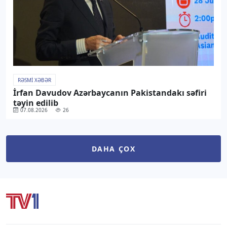
RƏSMI XƏBƏR
İrfan Davudov Azərbaycanın Pakistandakı səfiri
təyin edilib
07.08.2026
26
DAHA ÇOX