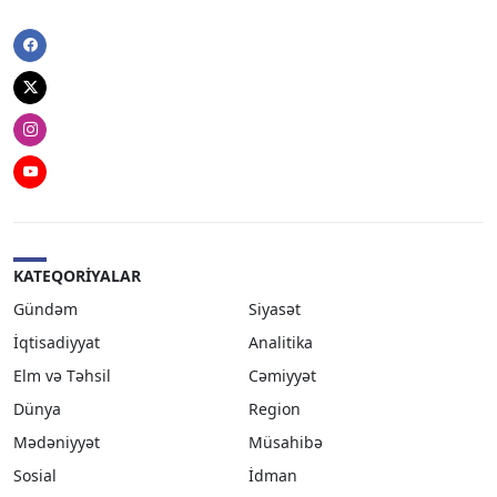
Facebook
Twitter
Instagram
Youtube
KATEQORIYALAR
Gündəm
Siyasət
İqtisadiyyat
Analitika
Elm və Təhsil
Cəmiyyət
Dünya
Region
Mədəniyyət
Müsahibə
Sosial
İdman