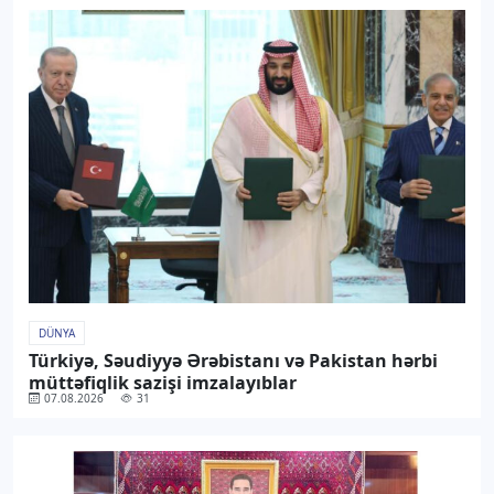
DÜNYA
Türkiyə, Səudiyyə Ərəbistanı və Pakistan hərbi
müttəfiqlik sazişi imzalayıblar
07.08.2026
31