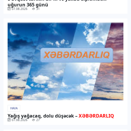
uğurun 365 günü
07.08.2026
31
HAVA
Yağış yağacaq, dolu düşəcək –
XƏBƏRDARLIQ
07.08.2026
27