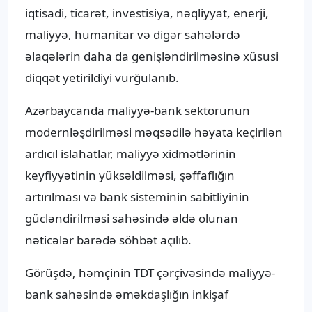
iqtisadi, ticarət, investisiya, nəqliyyat, enerji,
maliyyə, humanitar və digər sahələrdə
əlaqələrin daha da genişləndirilməsinə xüsusi
diqqət yetirildiyi vurğulanıb.
Azərbaycanda maliyyə-bank sektorunun
modernləşdirilməsi məqsədilə həyata keçirilən
ardıcıl islahatlar, maliyyə xidmətlərinin
keyfiyyətinin yüksəldilməsi, şəffaflığın
artırılması və bank sisteminin sabitliyinin
gücləndirilməsi sahəsində əldə olunan
nəticələr barədə söhbət açılıb.
Görüşdə, həmçinin TDT çərçivəsində maliyyə-
bank sahəsində əməkdaşlığın inkişaf