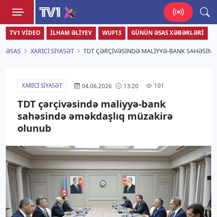
TV1
TV1 VIDEO
İLHAM ƏLIYEV
WUF13
GÜNÜN ƏSAS XƏBƏRLƏRI
Zamanı bizimlə yaşa!
ƏSAS
XARICI SIYASƏT
TDT ÇƏRÇIVƏSINDƏ MALIYYƏ-BANK SAHƏSIN
XARICI SIYASƏT
101
04.06.2026
13:20
TDT çərçivəsində maliyyə-bank
sahəsində əməkdaşlıq müzakirə
olunub