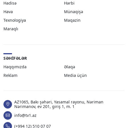
Hadisə
Hərbi
Hava
Münaqişə
Texnologiya
Maqazin
Maraqlı
SƏHIFƏLƏR
Haqqımızda
Əlaqə
Reklam
Media üçün
AZ1065, Bakı şəhəri, Yasamal rayonu, Nəriman
Nərimanov, ev 201, giriş 1, m. 1
info@tv1.az
(+994 12) 510 07 07