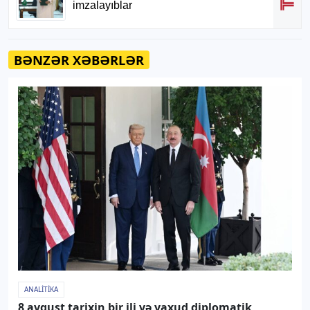
BƏNZƏR XƏBƏRLƏR
ANALITIKA
8 avqust tarixin bir ili və yaxud diplomatik