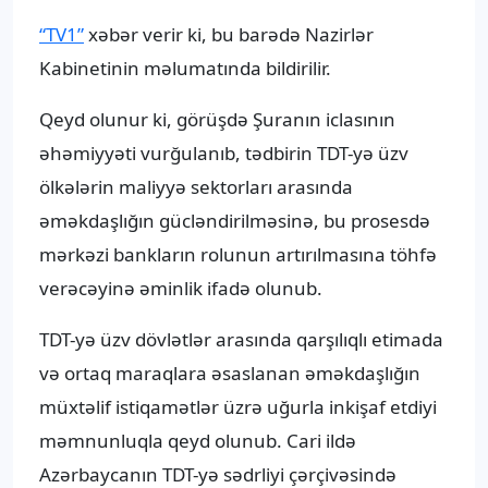
“TV1”
xəbər verir ki, bu barədə Nazirlər
Kabinetinin məlumatında bildirilir.
Qeyd olunur ki, görüşdə Şuranın iclasının
əhəmiyyəti vurğulanıb, tədbirin TDT-yə üzv
ölkələrin maliyyə sektorları arasında
əməkdaşlığın gücləndirilməsinə, bu prosesdə
mərkəzi bankların rolunun artırılmasına töhfə
verəcəyinə əminlik ifadə olunub.
TDT-yə üzv dövlətlər arasında qarşılıqlı etimada
və ortaq maraqlara əsaslanan əməkdaşlığın
müxtəlif istiqamətlər üzrə uğurla inkişaf etdiyi
məmnunluqla qeyd olunub. Cari ildə
Azərbaycanın TDT-yə sədrliyi çərçivəsində