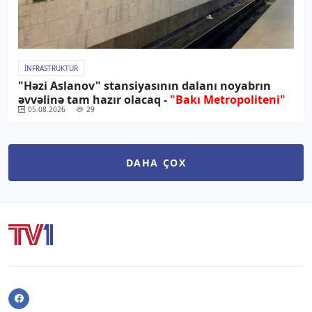
İNFRASTRUKTUR
"Həzi Aslanov" stansiyasının dalanı noyabrın
əvvəlinə tam hazır olacaq -
"Bakı Metropoliteni"
05.08.2026
29
DAHA ÇOX
Facebook