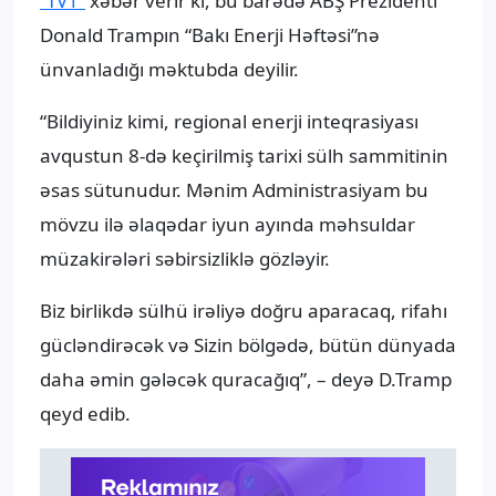
“TV1”
xəbər verir ki, bu barədə ABŞ Prezidenti
Donald Trampın “Bakı Enerji Həftəsi”nə
ünvanladığı məktubda deyilir.
“Bildiyiniz kimi, regional enerji inteqrasiyası
avqustun 8-də keçirilmiş tarixi sülh sammitinin
əsas sütunudur. Mənim Administrasiyam bu
mövzu ilə əlaqədar iyun ayında məhsuldar
müzakirələri səbirsizliklə gözləyir.
Biz birlikdə sülhü irəliyə doğru aparacaq, rifahı
gücləndirəcək və Sizin bölgədə, bütün dünyada
daha əmin gələcək quracağıq”, – deyə D.Tramp
qeyd edib.