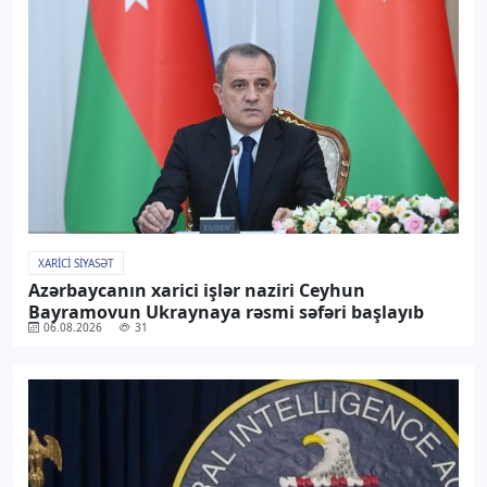
XARICI SIYASƏT
Azərbaycanın xarici işlər naziri Ceyhun
Bayramovun Ukraynaya rəsmi səfəri başlayıb
06.08.2026
31