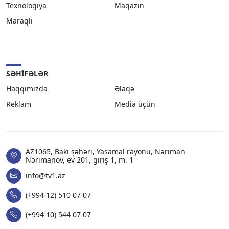
Texnologiya
Maqazin
Maraqlı
SƏHIFƏLƏR
Haqqımızda
Əlaqə
Reklam
Media üçün
AZ1065, Bakı şəhəri, Yasamal rayonu, Nəriman
Nərimanov, ev 201, giriş 1, m. 1
info@tv1.az
(+994 12) 510 07 07
(+994 10) 544 07 07