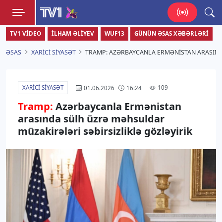
TV1
TV1 VIDEO
İLHAM ƏLIYEV
WUF13
GÜNÜN ƏSAS XƏBƏRLƏRI
Zamanı bizimlə yaşa!
ƏSAS
XARICI SIYASƏT
TRAMP: AZƏRBAYCANLA ERMƏNISTAN ARASIND
XARICI SIYASƏT
109
01.06.2026
16:24
Tramp:
Azərbaycanla Ermənistan
arasında sülh üzrə məhsuldar
müzakirələri səbirsizliklə gözləyirik