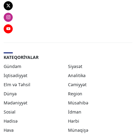
Twitter
Instagram
Youtube
KATEQORIYALAR
Gündəm
Siyasət
İqtisadiyyat
Analitika
Elm və Təhsil
Cəmiyyət
Dünya
Region
Mədəniyyət
Müsahibə
Sosial
İdman
Hadisə
Hərbi
Hava
Münaqişə