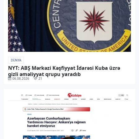
DÜNYA
NYT: ABŞ Mərkəzi Kəşfiyyat İdarəsi Kuba üzrə
gizli əməliyyat qrupu yaradıb
06.08.2026
21