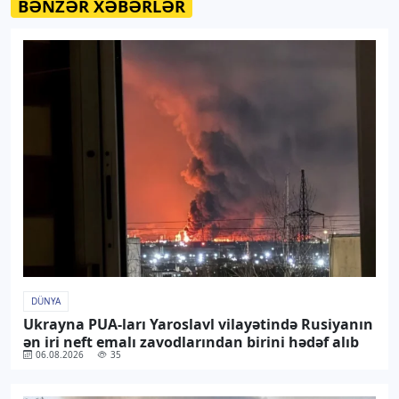
BƏNZƏR XƏBƏRLƏR
DÜNYA
Ukrayna PUA-ları Yaroslavl vilayətində Rusiyanın
ən iri neft emalı zavodlarından birini hədəf alıb
06.08.2026
35