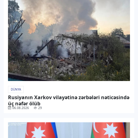
DÜNYA
Rusiyanın Xarkov vilayətinə zərbələri nəticəsində
üç nəfər ölüb
06.08.2026
29