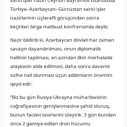
xarici işlər naziri Ceyhun Bayramov İstanbulda
Türkiyə–Azərbaycan–Gürcüstan xarici işlər
nazirlərinin üçtərəfli görüşündən sonra
keçirilən birgə mətbuat konfransında deyib.
Nazir bildirib ki, Azərbaycan dövləti hər zaman
savaşın dayandırılması, onun diplomatik
həllinin tapılması, ən azından ilkin mərhələdə
atəşkəsin əldə edilməsi, daha sonra davamlı
sülhə nail olunması üçün addımların önəmini
qeyd edir:
“Biz bu gün Rusiya-Ukrayna müharibəsinin
coğrafiyasının genişlənməsinə şahid oluruq,
bunun faciəvi təsirlərini izləyirik. 3 gün bundan
öncə 2 gəmiyə edilən dron hücumu