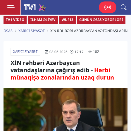
TV1
TV1 VIDEO
İLHAM ƏLIYEV
WUF13
GÜNÜN ƏSAS XƏBƏRLƏRI
Zamanı bizimlə yaşa!
ƏSAS
XARICI SIYASƏT
XİN RƏHBƏRI AZƏRBAYCAN VƏTƏNDAŞLARINA 
XARICI SIYASƏT
102
08.06.2026
17:17
XİN rəhbəri Azərbaycan
vətəndaşlarına çağırış edib -
Hərbi
münaqişə zonalarından uzaq durun