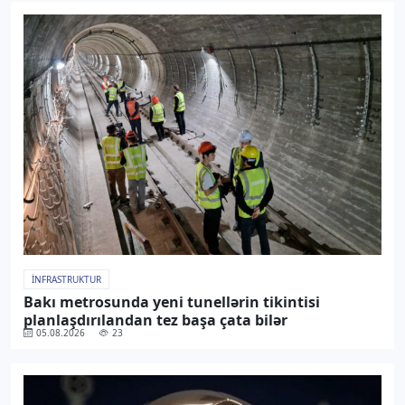
İNFRASTRUKTUR
Bakı metrosunda yeni tunellərin tikintisi
planlaşdırılandan tez başa çata bilər
05.08.2026
23