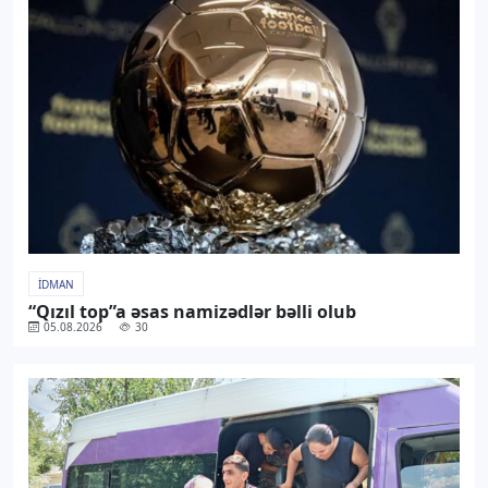
İDMAN
“Qızıl top”a əsas namizədlər bəlli olub
05.08.2026
30