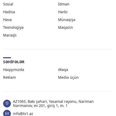
Sosial
İdman
Hadisə
Hərbi
Hava
Münaqişə
Texnologiya
Maqazin
Maraqlı
SƏHIFƏLƏR
Haqqımızda
Əlaqə
Reklam
Media üçün
AZ1065, Bakı şəhəri, Yasamal rayonu, Nəriman
Nərimanov, ev 201, giriş 1, m. 1
info@tv1.az