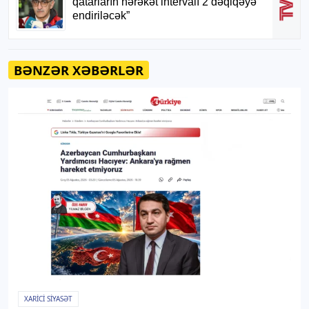
BƏNZƏR XƏBƏRLƏR
XARICI SIYASƏT