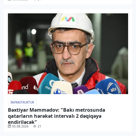
İNFRASTRUKTUR
Bəxtiyar Məmmədov: "Bakı metrosunda
qatarların hərəkət intervalı 2 dəqiqəyə
endiriləcək"
05.08.2026
21