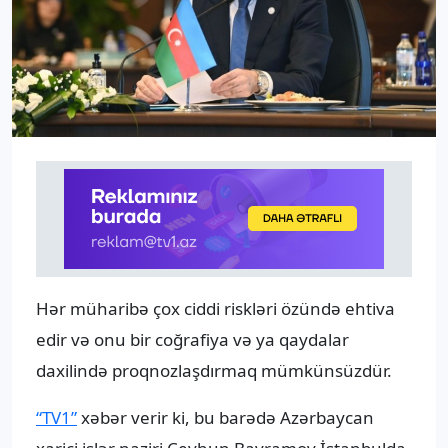
Hər müharibə çox ciddi riskləri özündə ehtiva
edir və onu bir coğrafiya və ya qaydalar
daxilində proqnozlaşdırmaq mümkünsüzdür.
“TV1”
xəbər verir ki, bu barədə Azərbaycan