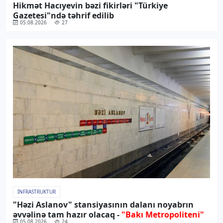
Hikmət Hacıyevin bəzi fikirləri "Türkiye
Gazetesi"ndə təhrif edilib
05.08.2026
27
İNFRASTRUKTUR
"Həzi Aslanov" stansiyasının dalanı noyabrın
əvvəlinə tam hazır olacaq -
"Bakı Metropoliteni"
05.08.2026
24