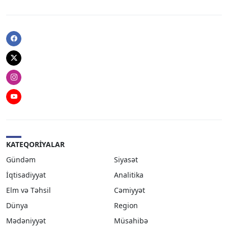
Facebook
Twitter
Instagram
Youtube
KATEQORIYALAR
Gündəm
Siyasət
İqtisadiyyat
Analitika
Elm və Təhsil
Cəmiyyət
Dünya
Region
Mədəniyyət
Müsahibə