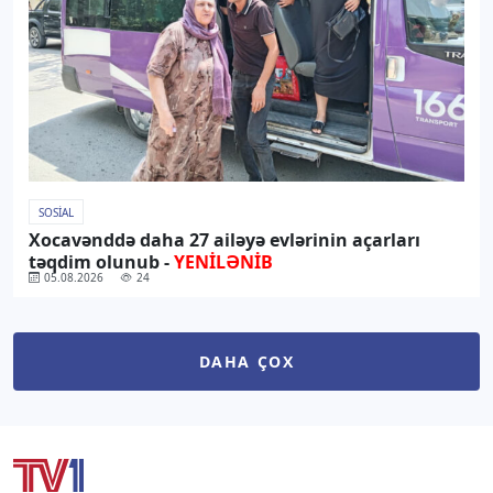
SOSIAL
Xocavənddə daha 27 ailəyə evlərinin açarları
təqdim olunub -
YENİLƏNİB
05.08.2026
24
DAHA ÇOX