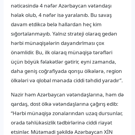
nəticəsində 4 nəfər Azərbaycan vətəndaşı
həlak olub, 4 nəfər isə yaralanıb. Bu savaş
davam etdikcə belə hallardan heç kim
sığortalanmayıb. Yalnız strateji olaraq gedən
hərbi münaqişələrin dayandırlması çox
önəmlidir. Bu, ilk olaraq münaqişə tərəfləri
üçün böyük fəlakətlər gətirir, eyni zamanda,
daha geniş coğrafiyada qonşu ölkələrə, region
ölkələri və qlobal mənada ciddi təhdid yaradır”.
Nazir həm Azərbaycan vətəndaşlarına, həm də
qardaş, dost ölkə vətəndaşlarına çağırış edib:
“Hərbi münaqişə zonalarından uzaq dursunlar,
orada təhlükəsizlik tədbirlərinə ciddi riayət
etsinlər. Mütəmadi şəkildə Azərbaycan XİN